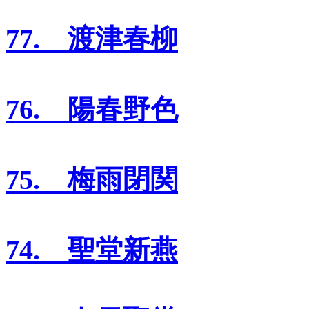
77. 渡津春柳
76. 陽春野色
75. 梅雨閉関
74. 聖堂新燕