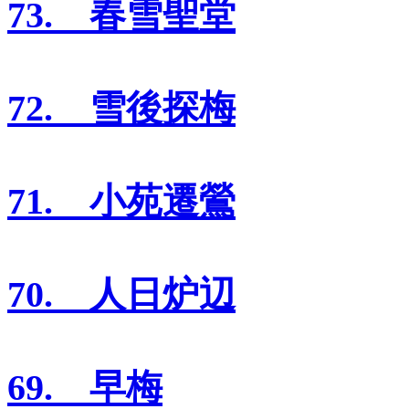
73. 春雪聖堂
72. 雪後探梅
71. 小苑遷鶯
70. 人日炉辺
69. 早梅