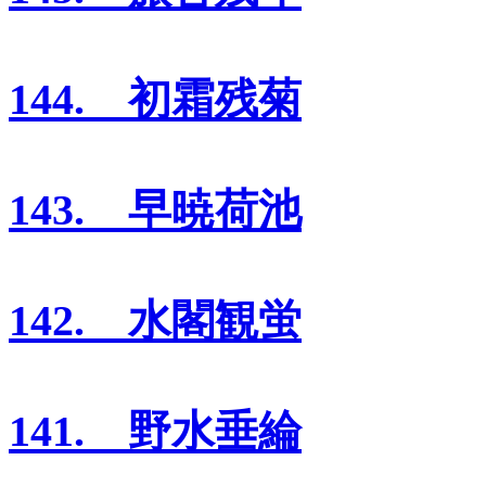
144. 初霜残菊
143. 早暁荷池
142. 水閣観蛍
141. 野水垂綸