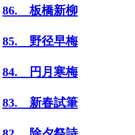
86. 板橋新柳
85. 野径早梅
84. 円月寒梅
83. 新春試筆
82. 除夕祭詩