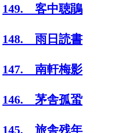
149. 客中聴鵑
148. 雨日読書
147. 南軒梅影
146. 茅舎孤蛩
145. 旅舎残年