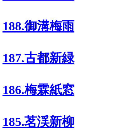
188.御溝梅雨
187.古都新緑
186.梅霖紙窓
185.茗渓新柳