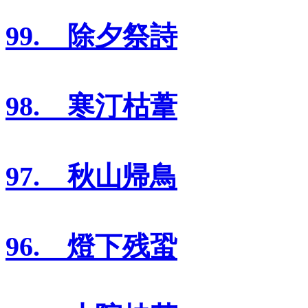
99. 除夕祭詩
98. 寒汀枯葦
97. 秋山帰鳥
96. 燈下残蛩