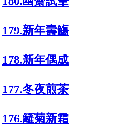
180.幽齋試筆
179.新年壽觴
178.新年偶成
177.冬夜煎茶
176.籬菊新霜