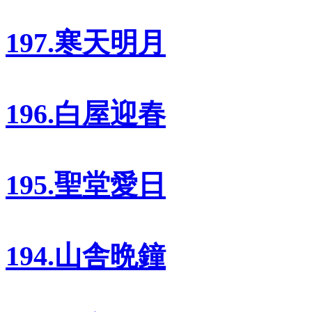
197.寒天明月
196.白屋迎春
195.聖堂愛日
194.山舎晩鐘