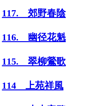
117. 郊野春陰
116. 幽径花魁
115. 翠柳鶯歌
114 上苑祥風