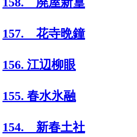
158. 廃屋新篁
157. 花寺晩鐘
156. 江辺柳眼
155. 春水氷融
154. 新春土社