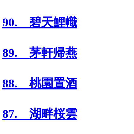
90. 碧天鯉幟
89. 茅軒帰燕
88. 桃園置酒
87. 湖畔桜雲