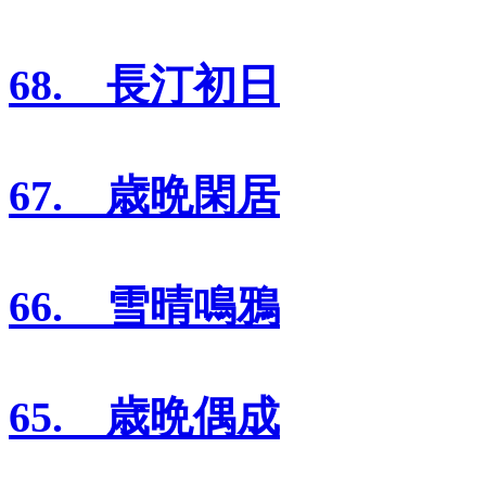
68. 長汀初日
67. 歳晩閑居
66. 雪晴鳴鴉
65. 歳晩偶成