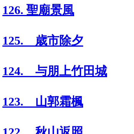
126. 聖廟景風
125. 歳市除夕
124. 与朋上竹田城
123. 山郭霜楓
122. 秋山返照