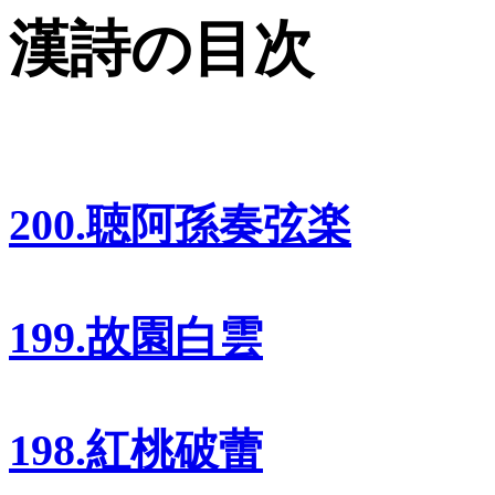
漢詩の目次
200.聴阿孫奏弦楽
199.故園白雲
198.紅桃破蕾