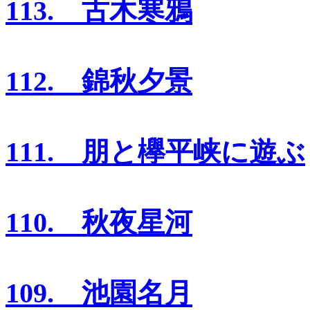
113. 古木寒鴉
112. 錦秋夕景
111. 朋と欅平峡に遊ぶ
110. 秋夜星河
109. 池園名月