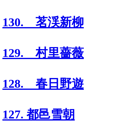
130. 茗渓新柳
129. 村里薔薇
128. 春日野遊
127. 都邑雪朝