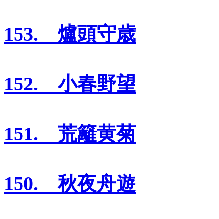
153. 爐頭守歳
152. 小春野望
151. 荒籬黄菊
150. 秋夜舟遊