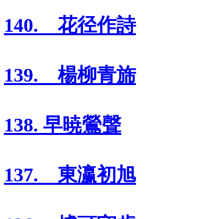
140. 花径作詩
139. 楊柳青旆
138. 早暁鶯聲
137. 東瀛初旭