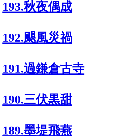
193.秋夜偶成
192.颶風災禍
191.過鎌倉古寺
190.三伏黒甜
189.墨堤飛燕