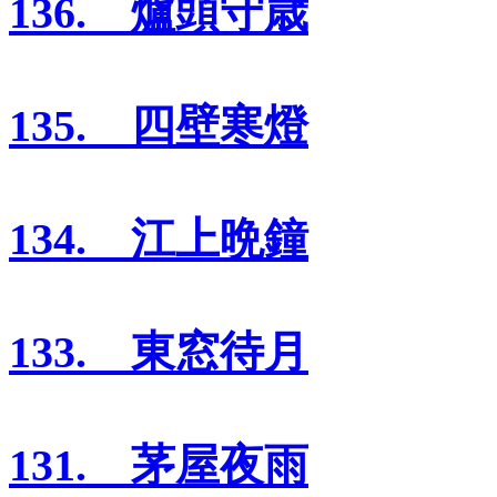
136. 爐頭守歳
135. 四壁寒燈
134. 江上晩鐘
133. 東窓待月
131. 茅屋夜雨