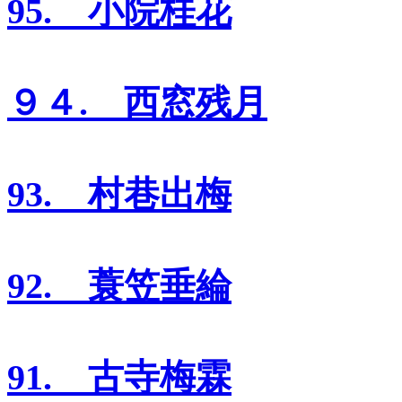
95. 小院桂花
９４. 西窓残月
93. 村巷出梅
92. 蓑笠垂綸
91. 古寺梅霖