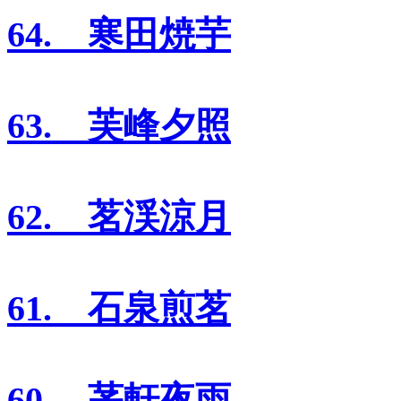
64. 寒田焼芋
63. 芙峰夕照
62. 茗渓涼月
61. 石泉煎茗
60. 茅軒夜雨