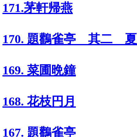
171.茅軒帰燕
170. 題鸛雀亭 其二 夏
169. 菜圃晩鐘
168. 花枝円月
167. 題鸛雀亭