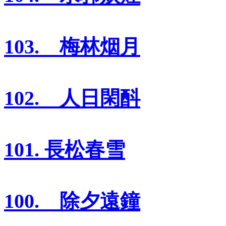
103. 梅林烟月
102. 人日閑酙
101. 長松春雪
100. 除夕遠鐘