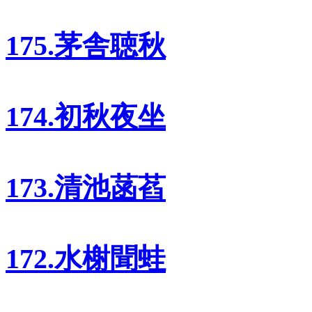
175.茅舎聴秋
174.初秋夜坐
173.清池菡萏
172.水榭聞蛙