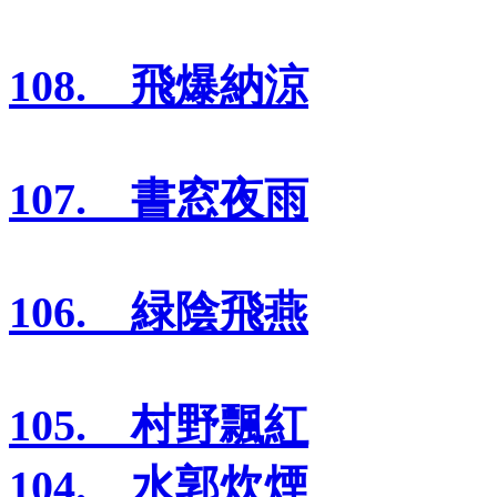
108. 飛爆納涼
107. 書窓夜雨
106. 緑陰飛燕
105. 村野飄紅
104. 水郭炊煙