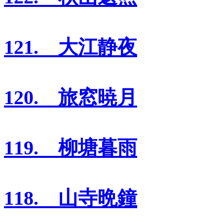
121. 大江静夜
120. 旅窓暁月
119. 柳塘暮雨
118. 山寺晩鐘