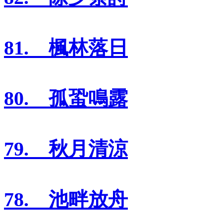
81. 楓林落日
80. 孤蛩鳴露
79. 秋月清涼
78. 池畔放舟