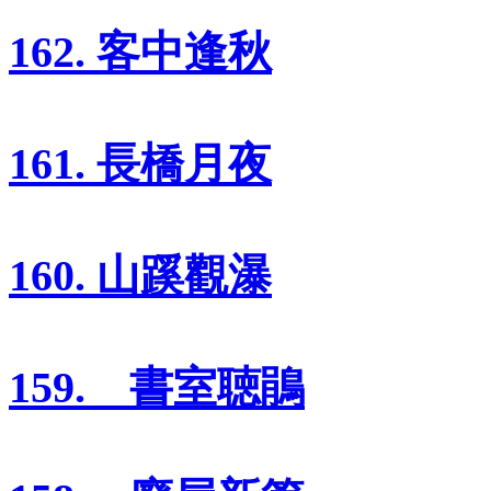
162. 客中逢秋
161. 長橋月夜
160. 山蹊觀瀑
159. 書室聴鵑