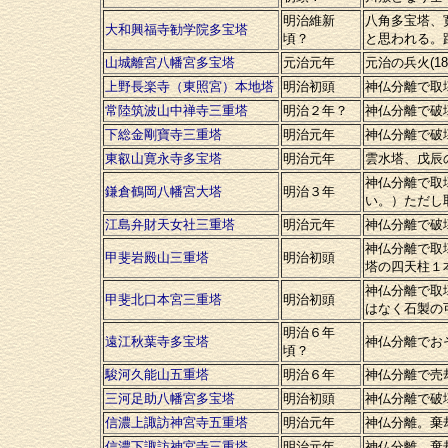
明治維新
八角多宝塔、
大和興福寺勧学院多宝塔
頃？
と思われる。
山城離宮八幡宮多宝塔
元治元年
元治の兵火(1
上野長楽寺（東照宮）本地塔
明治初頭
神仏分離で取
常陸筑波山中禅寺三重塔
明治２年？
神仏分離で破
下総金剛寶寺三重塔
明治元年
神仏分離で破
東叡山寛永寺多宝塔
明治元年
雲水塔、戊辰
神仏分離で取
鎌倉鶴岡八幡宮大塔
明治３年
い。）ただし
江島弁財天女社三重塔
明治元年
神仏分離で破
神仏分離で取
甲斐岩殿山三重塔
明治初頭
塔の四天柱１
神仏分離で取
甲斐北口本宮三重塔
明治初頭
はなく石製の
明治６年
遠江秋葉寺多宝塔
神仏分離でお
頃？
駿河久能山五重塔
明治６年
神仏分離で売
三河足助八幡宮多宝塔
明治初頭
神仏分離で破
信濃上諏訪神宮寺五重塔
明治元年
神仏分離。棄
信濃下諏訪神宮寺三重塔
明治元年
神仏分離。棄