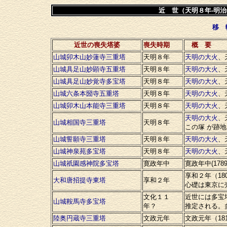
近 世（天明８年-明
移 
近世の喪失塔婆
喪失時期
概 要
山城卯木山妙蓮寺三重塔
天明８年
天明の大火
、
山城具足山妙顕寺五重塔
天明８年
天明の大火
、
山城具足山妙覚寺多宝塔
天明８年
天明の大火
、
山城六条本圀寺五重塔
天明８年
天明の大火
、
山城卯木山本能寺三重塔
天明８年
天明の大火
、
天明の大火
、
山城相国寺三重塔
天明８年
この塚 が跡
山城誓願寺三重塔
天明８年
天明の大火
、
山城神泉苑多宝塔
天明８年
天明の大火
、
山城祇園感神院多宝塔
寛政年中
寛政年中(17
享和２年（18
大和唐招提寺東塔
享和２年
心礎は東京に
文化１１
近世には多宝
山城鞍馬寺多宝塔
年？
推定される。
陸奥円蔵寺三重塔
文政元年
文政元年（18