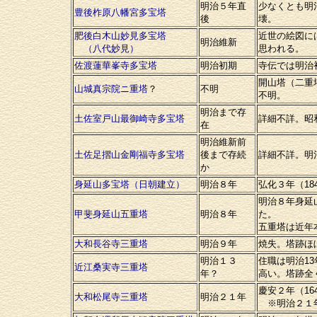
明治５年直
少なくとも明
豊後柞原八幡宮多宝塔
後
壊。
肥後白木山妙見多宝塔
近世の絵図に
明治維新
（八代妙見）
思われる。
佐渡蓮華峯寺多宝塔
明治初期
寺伝では明治
開山塔（二重
山城真宗院ニ重塔
？
不明
不明。
明治まで存
土佐室戸山最御崎寺多宝塔
詳細不詳。昭
在
明治維新前
土佐足摺山金剛福寺多宝塔
後まで存続
詳細不詳。明
か
身延山多宝塔（日朝建立）
明治８年
弘化３年（1
明治８年身延
甲斐身延山五重塔
明治８年
た。
五重塔は近年
大和長谷寺三重塔
明治９年
焼失。塔跡ほ
明治１３
住職は明治1
近江桑実寺三重塔
年？
高い。塔跡全
慶安２年（1
大和松尾寺三重塔
明治２１年
※明治２１年