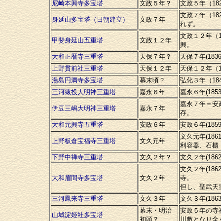
尼崎本興寺多宝塔
文政５年？
文政５年（1
文政７年（18
身延山多宝塔（日朝建立）
文政７年
れず。
文政１２年（1
甲斐身延山五重塔
文政１２年
興。
大和正暦寺三重塔
天保７年？
天保７年(18
上野貫前社三重塔
天保１２年
天保１２年（
湯島円満寺多宝塔
幕末頃？
弘化３年（18
三河猿投大明神三重塔
嘉永６年
嘉永６年(18
嘉永７年＝安
伊豆三嶋大明神三重塔
嘉永７年
存。
大和元興寺五重塔
安政６年
安政６年(18
文久元年(1
上野板倉宝福寺三重塔
文久元年
利容器、石櫃
下野中禅寺三重塔
文久２年？
文久２年(18
文久２年(1
大和眉間寺多宝塔
文久２年
寺。
但し、聖武天
三河鳳来寺三重塔
文久３年
文久３年(18
幕末・明治
安政５年の寺
山城淀姫社多宝塔
初頭？
川敷となり全