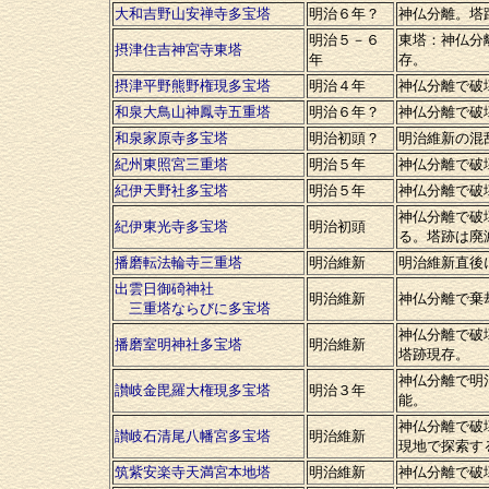
大和吉野山安禅寺多宝塔
明治６年？
神仏分離。塔
明治５－６
東塔：神仏分
摂津住吉神宮寺東塔
年
存。
摂津平野熊野権現多宝塔
明治４年
神仏分離で破
和泉大鳥山神鳳寺五重塔
明治６年？
神仏分離で破
和泉家原寺多宝塔
明治初頭？
明治維新の混
紀州東照宮三重塔
明治５年
神仏分離で破
紀伊天野社多宝塔
明治５年
神仏分離で破
神仏分離で破
紀伊東光寺多宝塔
明治初頭
る。塔跡は廃
播磨転法輪寺三重塔
明治維新
明治維新直後
出雲日御碕神社
明治維新
神仏分離で棄
三重塔ならびに多宝塔
神仏分離で破
播磨室明神社多宝塔
明治維新
塔跡現存。
神仏分離で明
讃岐金毘羅大権現多宝塔
明治３年
能。
神仏分離で破
讃岐石清尾八幡宮多宝塔
明治維新
現地で探索す
筑紫安楽寺天満宮本地塔
明治維新
神仏分離で破