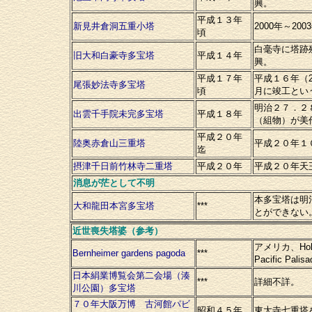
興。
平成１３年
新見井倉洞五重小塔
2000年～2
頃
白毫寺に塔跡
旧大和白豪寺多宝塔
平成１４年
興。
平成１７年
平成１６年（2
尾張妙法寺多宝塔
頃
月に竣工とい
明治２７．２
出雲千手院未完多宝塔
平成１８年
（組物）が美
平成２０年
陸奥赤倉山三重塔
平成２０年１
迄
摂津千日前竹林寺二重塔
平成２０年
平成２０年天
消息が茫として不明
本多宝塔は明
大和龍田本宮多宝塔
***
とができない
近世喪失塔婆（参考）
アメリカ、Hol
Bernheimer gardens pagoda
***
Pacific 
日本絹業博覧会第二会場（湊
***
詳細不詳。
川公園）多宝塔
７０年大阪万博 古河館パビ
昭和４５年
東大寺七重塔