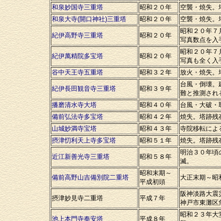
和泉妙国寺三重塔
昭和２０年
空襲・焼失。
和泉大寺(開口神社)三重塔
昭和２０年
空襲・焼失。
昭和２０年７
紀伊高野寺三重塔
昭和２０年
写真数点を入
昭和２０年７
紀伊萬精院多宝塔
昭和２０年
写真も全く入
谷中天王寺五重塔
昭和３２年
放火・焼失。
台風・倒壊。
紀伊長田観音寺三重塔
昭和３９年
難と推測され
播磨清水寺大塔
昭和４０年
台風・大破・
備前弘法寺多宝塔
昭和４２年
焼失。塔跡残
山城妙満寺宝塔
昭和４３年
寺院移転によ
摂津忉利天上寺多宝塔
昭和５１年
焼失。塔跡残
明治３０年頃
近江新善光寺三重塔
昭和５８年
滅。
昭和末期～
備前高野山吉備別院二重塔
大正末期～昭
平成初頭
阪神淡路大震
摂津妙見寺二重塔
平成７年
神戸市東灘区魚崎
昭和２３年大
池上本門寺奉安塔
平成８年