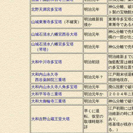
神仏分離。破
北野天満宮多宝塔
明治元年
ト製の宝物館
明治維新前
東漸寺多宝塔
山城東漸寺多宝塔
（不確実）
後か
東漸寺である
神仏分離で売
山城石清水八幡宮西谷大塔
明治元年
構の一部が出
山城石清水八幡宮多宝塔
明治元年
神仏分離で売
（琴塔）
明治維新まで
大和中川寺多宝塔
明治初頭
伽藍配置は繪
の多宝塔位置
大和内山永久寺
江戸期末頃退
明治元年？
西谷薬師院三重塔
塔跡地現存。
大和内山永久寺八角多宝塔
明治元年
廃仏毀釈で破
大和平等寺ニ重塔
明治元年か
２００４年ニ
大和大御輪寺三重塔
明治元年
神仏分離で破
江戸初期には
早くに退
治維新の時に
転、仮堂の
大和吉野山蔵王堂大塔
あり。
取壊時期不
塔基壇が残存
詳
る。）