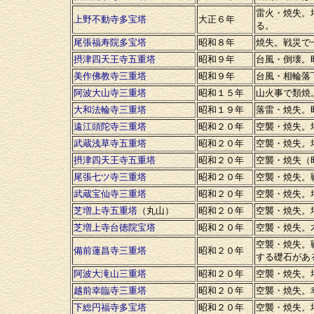
雷火・焼失。
上野不動寺多宝塔
大正６年
る。
尾張福寿院多宝塔
昭和８年
焼失。戦災で
摂津四天王寺五重塔
昭和９年
台風・倒壊。
美作佛教寺三重塔
昭和９年
台風・相輪落
阿波大山寺三重塔
昭和１５年
山火事で類焼
大和法輪寺三重塔
昭和１９年
落雷・焼失。
遠江頭陀寺三重塔
昭和２０年
空襲・焼失。
武蔵浅草寺五重塔
昭和２０年
空襲・焼失。
摂津四天王寺五重塔
昭和２０年
空襲・焼失（
尾張七ツ寺三重塔
昭和２０年
空襲・焼失。
武蔵宝仙寺三重塔
昭和２０年
空襲・焼失。
芝増上寺五重塔
（丸山）
昭和２０年
空襲・焼失。
芝増上寺台徳院宝塔
昭和２０年
空襲・焼失。
空襲・焼失。
備前蓮昌寺三重塔
昭和２０年
する礎石があ
阿波大滝山三重塔
昭和２０年
空襲・焼失。
越前幸臨寺三重塔
昭和２０年
空襲・焼失。
下総円福寺多宝塔
昭和２０年
空襲・焼失。