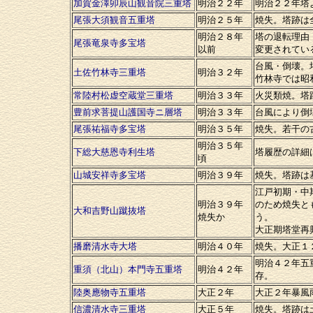
加賀金澤卯辰山観音院三重塔
明治２２年
明治２２年塔
尾張大須観音五重塔
明治２５年
焼失。塔跡は
明治２８年
塔の退転理由
尾張竜泉寺多宝塔
以前
変更されてい
台風・倒壊。
土佐竹林寺三重塔
明治３２年
竹林寺では昭
常陸村松虚空蔵堂三重塔
明治３３年
火災類焼。塔
豊前求菩提山護国寺ニ層塔
明治３３年
台風により倒
尾張祐福寺多宝塔
明治３５年
焼失。若干の
明治３５年
下総大慈恩寺利生塔
塔履歴の詳細
頃
山城安祥寺多宝塔
明治３９年
焼失。塔跡は
江戸初期・中
明治３９年
のため焼失と
大和吉野山蹴抜塔
焼失か
う。
大正期塔堂再
播磨清水寺大塔
明治４０年
焼失。大正１
明治４２年五
重須（北山）本門寺五重塔
明治４２年
存。
陸奥應物寺五重塔
大正２年
大正２年暴風
信濃清水寺三重塔
大正５年
焼失。塔跡は