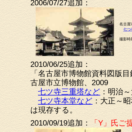
2006/07/27追加：
名古屋
七つ
撮影時
2010/06/25追加：
「名古屋市博物館資料図版目録
古屋市立博物館、2009
七ツ寺三重塔など
：明治～
七ツ寺本堂など
：大正～昭
は現存する。
2010/09/19追加：
「Y」氏ご