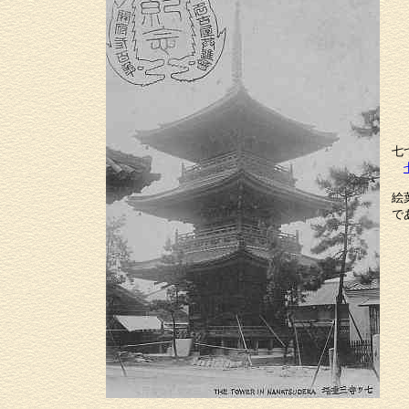
七
絵
で