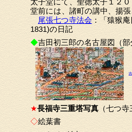
太子堂にて、聖徳太子１２０
堂前には、諸町の講中、揚張
尾張七つ寺法会
：「猿猴庵
1831)の日記
◆
吉田初三郎の名古屋図（部分
★
長福寺三重塔写真
（七つ寺
◇
絵葉書