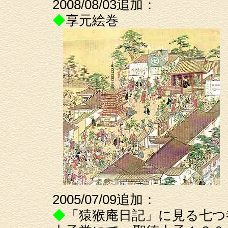
2008/08/03追加：
◆
享元絵巻
2005/07/09追加：
◆
「猿猴庵日記」に見る七つ