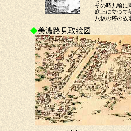
その時九輪に
庭上に立つて
八坂の塔の故
◆
美濃路見取絵図