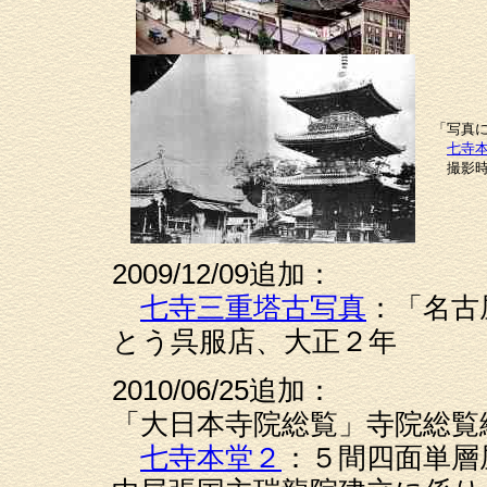
「写真
七寺
撮影時
2009/12/09追加：
七寺三重塔古写真
：「名古
とう呉服店、大正２年
2010/06/25追加：
「大日本寺院総覧」寺院総覧
七寺本堂２
：５間四面単層