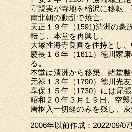
守親実が寺地を稲沢に移転、
南北朝の動乱で焼亡。
天正１９年（1591)清洲の
転じ、本堂を再興し、
大塚性海寺良圓を住持とし、
慶長１６年（1611）徳川
る。
本堂は清洲から移築、諸堂整
元禄１３年（1790）徳川光
享保１５年（1730）には尾
昭和２０年３月１９日、空襲
唐枢入一切経のみを残し、灰
2006年以前作成：2022/09/0