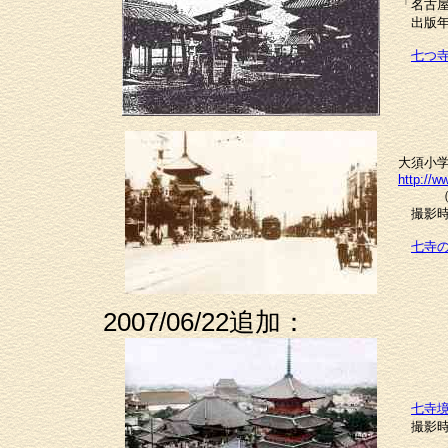
「名古
出版年
七つ
大須小
http://w
（出典
撮影時
七寺
2007/06/22追加：
七寺
撮影時