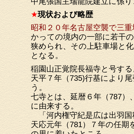
中尾張国主瑞龍院建立に係り
★
現状および略歴
昭和２０年名古屋空襲で三重
かっての境内の一部に若干の
狭められ、その上駐車場と化
となる。
稲園山正覚院長福寺と号する
天平７年（735)行基により
う。
七寺とは、延暦６年（787
に由来する。
「河内権守紀是広は出羽国
天応元年（781）７年の任
の里に着いたところ、