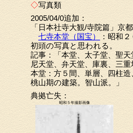
◇
写真類
2005/04/0追加：
「日本社寺大観/寺院篇」京都日
七寺本堂（国宝）
：昭和２
初頭の写真と思われる。
記事：「本堂、太子堂、聖天
尼天堂、弁天堂、庫裏、三重
本堂：方５間、単層、四柱造
桃山期の建築。智山派。」
典拠亡失：
昭和５年撮影画像