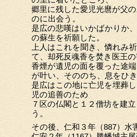
郷里に残した愛児光麿が父の
のに出会う。
是広の悲嘆はいかばかりか、
の蘇生を祈願した。
上人はこれを聞き、憐れみ祈
て、却死反魂香を焚き医王の
香煙が遺児の面を覆った途端
が叶い、そののち、息をひ
是広はこの地に亡児を埋葬し
児の追善のため
７区の仏閣と１２僧坊を建立
う。
その後、仁和３年（887）水
仁安２年（1167）勝幡城主