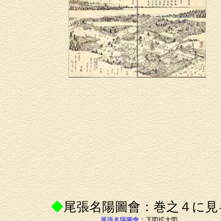
◆
尾張名陽圖會：巻之４に見
尾張名陽圖會
：下図拡大図