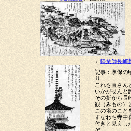
←
軽業師長崎
記事：享保の
り。
これを直さん
いかがせんと
その折から長
観（みもの）
この塔のこと
すなわち寺中
付きと見えし
ぞ。