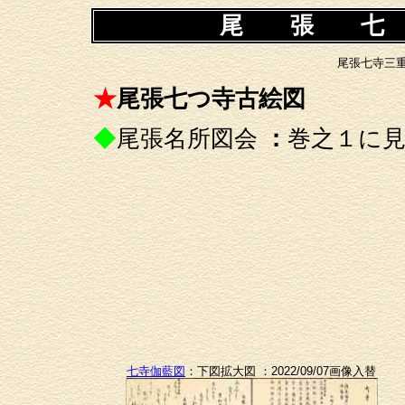
尾 張 七
尾張七寺三
★
尾張七つ寺古絵図
◆
尾張名所図会
：
巻之１に
七寺伽藍図
：下図拡大図 ：2022/09/07画像入替