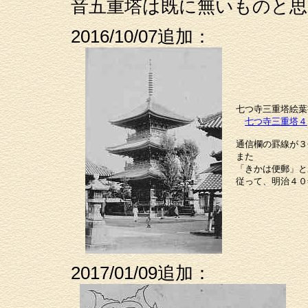
音五重塔は既に無いものと思
2016/10/07追加：
七つ寺三重塔絵葉書：
七つ寺三重塔４
通信欄の罫線が３分
また
「きかは便郵」とあ
従って、明治４０
2017/01/09追加：