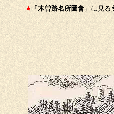
★
「
木曽路名所圖會
」に見る