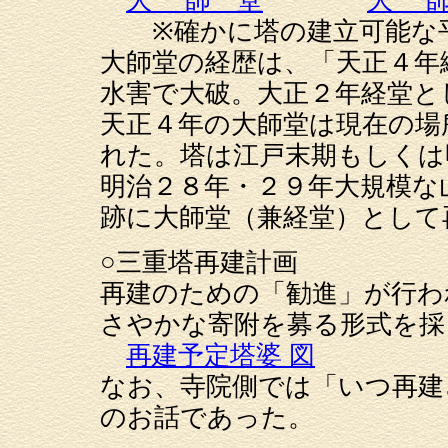
大 師 堂
大 師
※確かに塔の建立可能な平
大師堂の経歴は、「天正４年
水害で大破。大正２年経堂と
天正４年の大師堂は現在の場
れた。塔は江戸末期もしくは
明治２８年・２９年大規模な
跡に大師堂（兼経堂）として
○三重塔再建計画
再建のための「勧進」が行わ
さやかな寄附を募る形式を採
再建予定塔婆 図
なお、寺院側では「いつ再建
のお話であった。