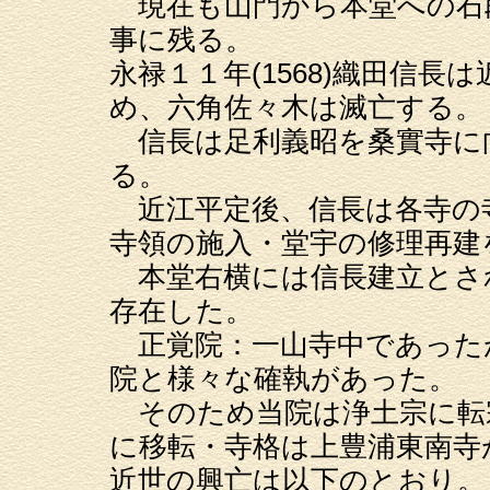
現在も山門から本堂への石
事に残る。
永禄１１年(1568)織田信
め、六角佐々木は滅亡する。
信長は足利義昭を桑實寺に
る。
近江平定後、信長は各寺の
寺領の施入・堂宇の修理再建
本堂右横には信長建立とさ
存在した。
正覚院：一山寺中であった
院と様々な確執があった。
そのため当院は浄土宗に転
に移転・寺格は上豊浦東南寺
近世の興亡は以下のとおり。