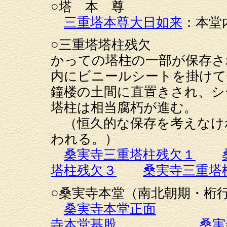
○塔 本 尊
三重塔本尊大日如来
：本堂
○三重塔塔柱残欠
かっての塔柱の一部が保存さ
内にビニールシートを掛けて
鐘楼の土間に直置きされ、シ
塔柱は相当腐朽が進む。
（恒久的な保存を考えなけ
われる。）
桑実寺三重塔柱残欠１
塔柱残欠３
桑実寺三重塔
○桑実寺本堂（南北朝期・桁
桑実寺本堂正面
寺本堂蟇股
桑実