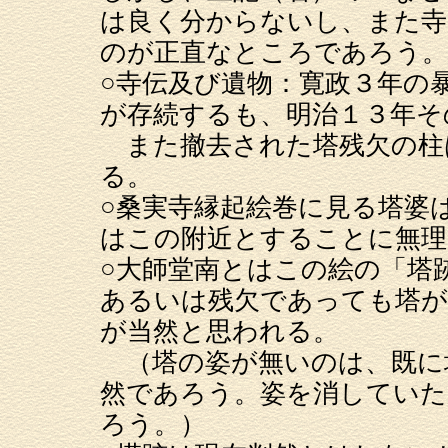
は良く分からないし、また寺
のが正直なところであろう。
○寺伝及び遺物：寛政３年の
が存続するも、明治１３年そ
また撤去された塔残欠の柱
る。
○桑実寺縁起絵巻に見る塔婆
はこの附近とすることに無理
○大師堂南とはこの絵の「塔
あるいは残欠であっても塔が
が当然と思われる。
（塔の姿が無いのは、既に
然であろう。姿を消していた
ろう。）