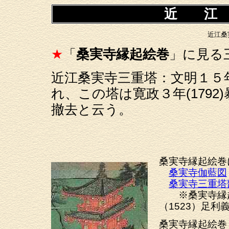
近 江
近江桑
★
「
桑実寺縁起絵巻
」に見る
近江桑実寺三重塔：文明１５年(
れ、この塔は寛政３年(179
撤去と云う。
桑実寺縁起絵巻
桑実寺伽藍図
桑実寺三重塔
※桑実寺縁起
（1523）足
桑実寺縁起絵巻