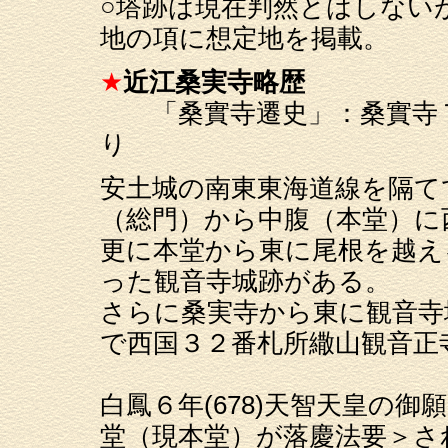
○塔跡は現在判然とはしない
地の項に想定地を掲載。
★
近江桑実寺略歴
「桑實寺遷史」：桑實寺７
り
安土城の南東東海道線を隔て
（総門）から中腹（本堂）に
更に本堂から東に尾根を越え
った観音寺城跡がある。
さらに桑実寺から東に観音寺
で西国３２番札所繖山観音正
白鳳６年(678)天智天皇の
堂（現本堂）が落慶法要＞さ