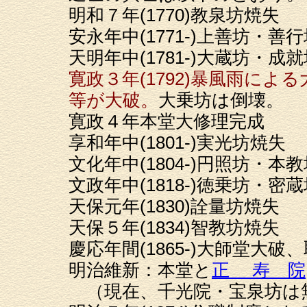
明和７年(1770)教泉坊焼失
安永年中(1771-)上善坊・善
天明年中(1781-)大蔵坊・成
寛政３年(1792)暴風雨に
等が大破。
大乗坊は倒壊。
寛政４年本堂大修理完成
享和年中(1801-)実光坊焼失
文化年中(1804-)円照坊・
文政年中(1818-)徳乗坊・
天保元年(1830)詮量坊焼失
天保５年(1834)智教坊焼失
慶応年間(1865-)大師堂大破
明治維新：本堂と
正 寿 院
（現在、千光院・宝泉坊は