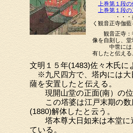
上巻第１段の
上巻第１段の
・・・桑実寺
く観音正寺伽藍
観音正寺：寺
像を自刻し、堂
中世には、佐
有したと伝える
文明１５年(1483)佐々木氏
※九尺四方で、塔内には大
薩を安置したと伝える。
現開山堂の正面(南）の位
この塔婆は江戸末期の数度
(1880)解体したと云う。
塔本尊大日如来は本堂に遷
ている。