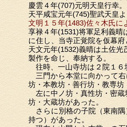
慶雲４年(707)元明天皇行幸。
天平咸宝元年(745)聖武天
文明１５年(1483)佐々木氏
享禄４年(1531)将軍足利
に住し、当寺正覚院を仮幕府
天文元年(1532)義晴は土
製作を命じ、奉納する。
往時、一山寺坊は２院１６
三門から本堂に向かって右
坊・本教坊・善行坊・教専坊
左に中ノ坊・真性坊・密蔵
坊・大蔵坊があった。
さらに別格の子院（東南隅
持つ）があった。