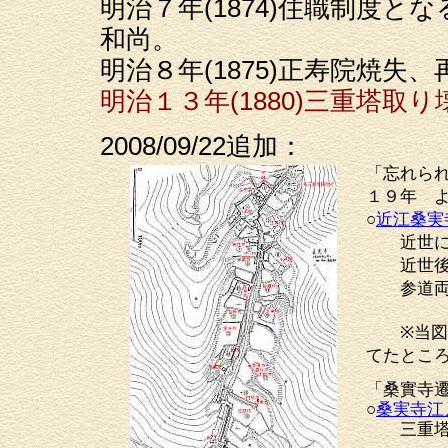
明治７年(1874)住職制度
和尚。
明治８年(1875)正寿院焼失、
明治１３年(1880)三重塔取
2008/09/22追加：
「忘れられ
１９年 
○
近江桑実
近世に入
近世後期
参道両脇
※当図で
てたとこ
「桑實寺
○
桑実寺江
三重塔・