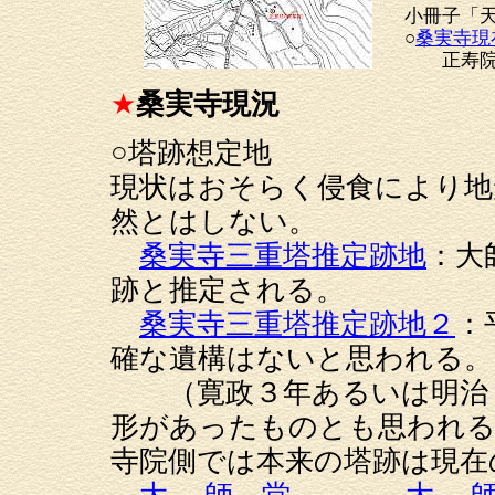
小冊子「
○
桑実寺現
正寿院・
★
桑実寺現況
○塔跡想定地
現状はおそらく侵食により地
然とはしない。
桑実寺三重塔推定跡地
：大
跡と推定される。
桑実寺三重塔推定跡地２
：
確な遺構はないと思われる。
（寛政３年あるいは明治２
形があったものとも思われる
寺院側では本来の塔跡は現在