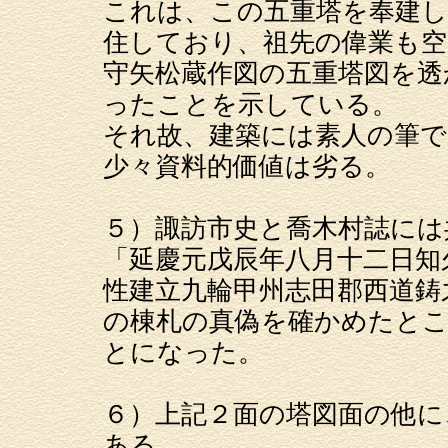
これは、この五重塔を奉建し
住しており、祖先の偉業も空
守矢松蔵作図の五重塔図を透
ったことを示している。
それ故、建築には素人の筆で
少々資料的価値は劣る。
５）諏訪市史と喬木村誌には
「延慶元戊辰年八月十二日知
性建立九輪甲州志田郡西道鋳
の棟札の真偽を確かめたとこ
とになった。
６）上記２面の塔図面の他に
ある。