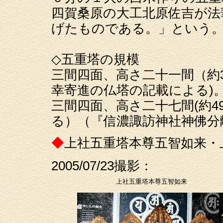
四賀桑原の大工北原佐吉が法
げたものである。」という。（
◇五重塔の規模
三間四面、高さ二十一間（約
幸寄進の仏塔の記載による)。
三間四面、高さ二十七間(約4
る）（『信濃諏訪神社神佛分
◆
上社五重塔本尊五智如来・
2005/07/23撮影：
上社五重塔本尊五智如来