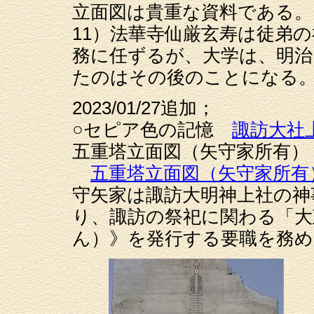
立面図は貴重な資料である。
11）法華寺仙厳玄寿は徒弟
務に任ずるが、大学は、明治
たのはその後のことになる
2023/01/27追加；
○セピア色の記憶
諏訪大社
五重塔立面図（矢守家所有）
五重塔立面図（矢守家所有
守矢家は諏訪大明神上社の神
り、諏訪の祭祀に関わる「大
ん）》を発行する要職を務