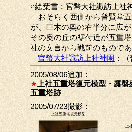
○絵葉書：官幣大社諏訪上社
おそらく西側から普賢堂五
が、巨木の奥の右半分に広が
その奥の丘の裾付近が五重塔
社の文言から戦前のもので
官幣大社諏訪上社神園
：（
2005/08/06追加：
★
上社五重塔復元模型・露盤
五重塔跡
2005/07/23撮影：
上社五重塔復元模型
上