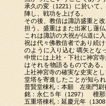
承久の変（1221）に於い
陣し、戦功を上げる。
その後、教信は諏訪盛重と改
担う。盛重はまた出家し蓮仏
これは諏訪の大祝が仏道に入
祝は代々佛教信者であり続け
のように入り込む 嚆矢とな
中世には上社・下社に神宮寺
はそれを物語るものである
上社神宮寺の確実な史実とし
堂塔を寄進したことが知ら
普賢堂棟札：本願 左衛門尉行
銘：永仁５年（1297） 檀
五重塔棟札：延慶元年（130