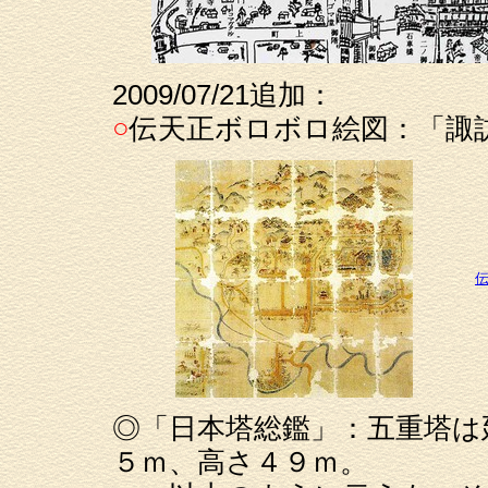
2009/07/21追加：
○
伝天正ボロボロ絵図：「諏
◎「日本塔総鑑」：五重塔は延
５ｍ、高さ４９ｍ。