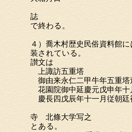
・・・法華
誌
で終わる。
４）喬木村歴史民俗資料館に
装されている。
讃文は
上諏訪五重塔
御由来永仁二甲牛年五重塔
花園院御中延慶元戊申年十
慶長四戊辰年十一月従朝廷
別當
寺 北條大学写之
とある。