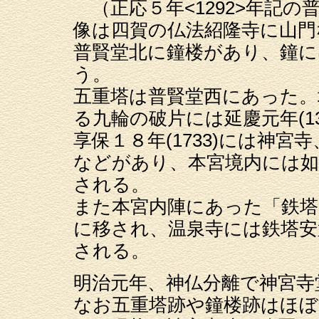
（正応５年<1292>年記
像は四賀の仏法紹隆寺に山
普賢堂北に鐘楼があり、鐘には
う。
五重塔は普賢堂西にあった。
る九輪の破片には延慶元年(13
享保１８年(1733)には神
などがあり、本宮境内には如
される。
また本宮内陣にあった「鉄塔
に移され、温泉寺には鉄塔安
される。
明治元年、神仏分離で神宮寺
なお五重塔跡や鐘楼跡はほぼ