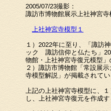
2005/07/23撮影：
諏訪市博物館展示上社神宮寺
上社神宮寺模型１
１）2022年に至り、「諏
ック 諏訪信仰と仏たち」2
物館・上社神宮寺復元模型」
２）諏訪市博物館「常設展示
寺模型解説」が掲載されてい
上記の上社神宮寺模型に、１
し、上社神宮寺復元を作成す