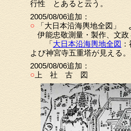
行性 とあると云う。
2005/08/06追加：
○
「大日本沿海輿地全図」 
伊能忠敬測量・製作、文政４
「
大日本沿海輿地全図
：
よび神宮寺五重塔が見える。
2005/08/06追加：
○
上 社 古 図