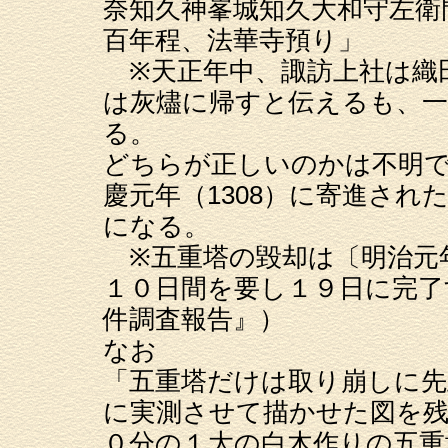
奈知久神峯城知久大和守左衛
百年程、法華寺預り」
※天正年中、諏訪上社は織
は灰燼に帰すと伝えるも、
る。
どちらが正しいのかは不明
慶元年（1308）に寄進さ
になる。
※五重塔の毀却は〔明治元
１０日間を要し１９日に完了
件調査報告』）
なお
「五重塔だけは取り崩しに先
に実測させて描かせた図を
０分の１大の白木作りの五重