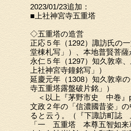
2023/01/23追加：
■上社神宮寺五重塔
◇五重塔の造営
正応５年（1292）諏訪氏の
堂棟札写」）、本地普賢菩薩
永仁５年（1297）知久敦幸
上社神宮寺鐘銘写」）
延慶元年（1308）知久敦幸
寺五重塔露盤破片銘」）
＜以上『茅野市史 中巻』p
文政２年の「信濃國昔姿」の
ると云う。（『下諏訪町誌 上
「一 五重塔 本尊五智如来