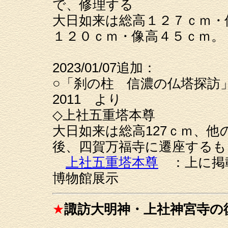
で、修理する
大日如来は総高１２７ｃｍ・
１２０ｃｍ・像高４５ｃｍ。
2023/01/07追加：
○「刹の柱 信濃の仏塔探訪
2011 より
◇上社五重塔本尊
大日如来は総高127ｃｍ、他
後、四賀万福寺に遷座するも
上社五重塔本尊
：上に掲
博物館展示
★
諏訪大明神・上社神宮寺の