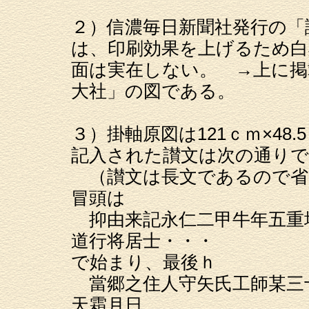
２）信濃毎日新聞社発行の「
は、印刷効果を上げるため白
面は実在しない。 →上に掲
大社」の図である。
３）掛軸原図は121ｃｍ×48.
記入された讃文は次の通り
（讃文は長文であるので省
冒頭は
抑由来記永仁二甲牛年五重
道行将居士・・・
で始まり、最後ｈ
當郷之住人守矢氏工師某三
天霜月日