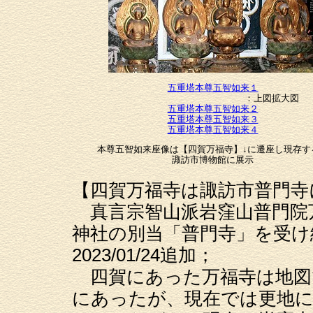
五重塔本尊五智如来１
：上図拡大図
五重塔本尊五智如来２
五重塔本尊五智如来３
五重塔本尊五智如来４
本尊五智如来座像は【四賀万福寺】↓に遷座し現存す
諏訪市博物館に展示
【四賀万福寺は諏訪市普門寺
真言宗智山派岩窪山普門院
神社の別当「普門寺」を受け
2023/01/24追加；
四賀にあった万福寺は地図
にあったが、現在では更地