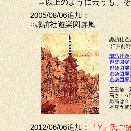
→以上のように云うも、そ
2005/08/06追加：
○
諏訪社遊楽図屏風
諏訪社遊
江戸前期
諏訪社遊
遊楽図屏
遊楽図屏
遊楽図屏
遊楽図屏
五重塔：
高さ１６
総高は２
本尊五智
2012/06/06追加：
「Y」氏ご