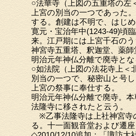
○法華寺（上図の五重塔の左
上宮の別当の一つであった。
する。創建は不明で、はじめ
寛元・宝治年中(1243-49
来。江戸期には上宮千石のう
神宮寺五重塔、釈迦堂、薬師
明治元年神仏分離で廃寺とな
○如法院（上図の法花寺上＜
別当の一つで、秘密山と号し
上宮の祭事に奉仕する。
明治元年神仏分離で廃寺。本
法隆寺に移されたと云う。
※乙事法隆寺は上社神宮寺の
る。十一面観音堂および遷座
◇2010/12/10追加：「諏