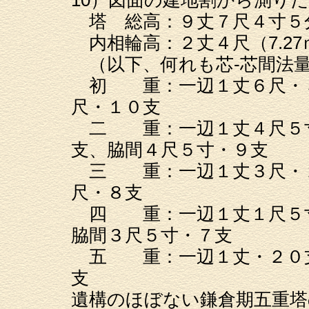
塔 総高：９丈７尺４寸５分（
内相輪高：２丈４尺（7.27
（以下、何れも芯-芯間法量
初 重：一辺１丈６尺・３
尺・１０支
二 重：一辺１丈４尺５寸
支、脇間４尺５寸・９支
三 重：一辺１丈３尺・２
尺・８支
四 重：一辺１丈１尺５寸
脇間３尺５寸・７支
五 重：一辺１丈・２０支
支
遺構のほぼない鎌倉期五重塔