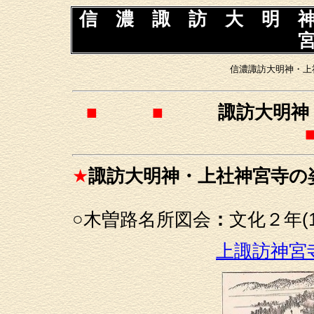
信 濃 諏 訪 大 明 
信濃諏訪大明神・上
■ ■
諏訪大明神
★
諏訪大明神・上社神宮寺の
○
木曽路名所図会
：
文化２年(
上諏訪神宮