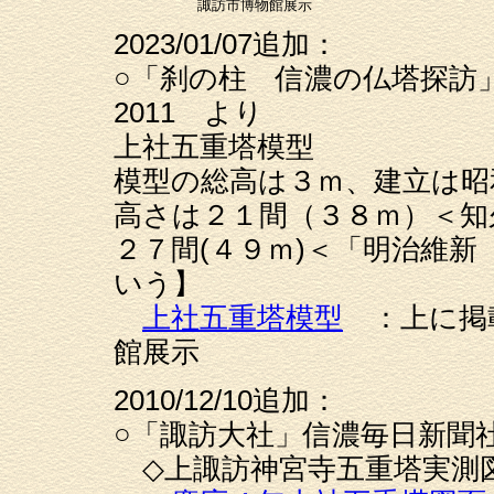
諏訪市博物館展示
2023/01/07追加：
○「刹の柱 信濃の仏塔探訪
2011 より
上社五重塔模型
模型の総高は３ｍ、建立は昭
高さは２１間（３８ｍ）＜知
２７間(４９ｍ)＜「明治維新
いう】
上社五重塔模型
：上に掲
館展示
2010/12/10追加：
○「諏訪大社」信濃毎日新聞社
◇上諏訪神宮寺五重塔実測