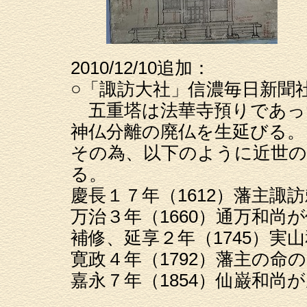
2010/12/10追加：
○「諏訪大社」信濃毎日新聞社
五重塔は法華寺預りであっ
神仏分離の廃仏を生延びる。
その為、以下のように近世の
る。
慶長１７年（1612）藩主諏
万治３年（1660）通万和尚
補修、延享２年（1745）実
寛政４年（1792）藩主の
嘉永７年（1854）仙巌和尚