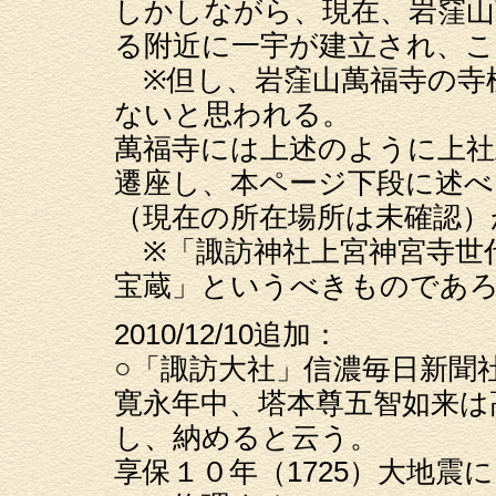
しかしながら、現在、岩窪山
る附近に一宇が建立され、
※但し、岩窪山萬福寺の寺
ないと思われる。
萬福寺には上述のように上社
遷座し、本ページ下段に述べ
（現在の所在場所は未確認）
※「諏訪神社上宮神宮寺世
宝蔵」というべきものであ
2010/12/10追加：
○「諏訪大社」信濃毎日新聞社
寛永年中、塔本尊五智如来は
し、納めると云う。
享保１０年（1725）大地