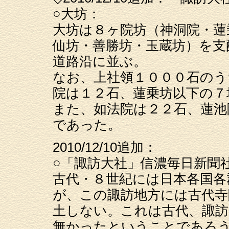
○大坊：
大坊は８ヶ院坊（神洞院・蓮
仙坊・善勝坊・玉蔵坊）を支
道路沿に並ぶ。
なお、上社領１０００石のう
院は１２石、蓮乗坊以下の７
また、如法院は２２石、蓮池
であった。
2010/12/10追加：
○「諏訪大社」信濃毎日新聞社
古代・８世紀には日本各国各
が、この諏訪地方には古代寺
土しない。これは古代、諏訪
無かったということであろ