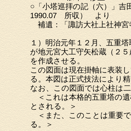
○「小塔巡拝の記（六）」吉
1990.07 所収） より
補遺：「諏訪大社上社神宮
１）明治元年１２月、五重塔
が地元宮大工守矢松蔵（２５
を作成させる。
この図面は現在掛軸に表装し
る。本図は正式技法により精
なお、この図面では心柱は二
＜これは本格的五重塔の遺
とされる。＞
＜また、このことは重要で
る。＞