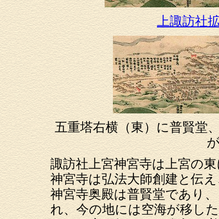
上諏訪社
五重塔右横（東）に普賢堂
諏訪社上宮神宮寺は上宮の東
神宮寺は弘法大師創建と伝え
神宮寺奥殿は普賢堂であり、
れ、今の地には空海が移し