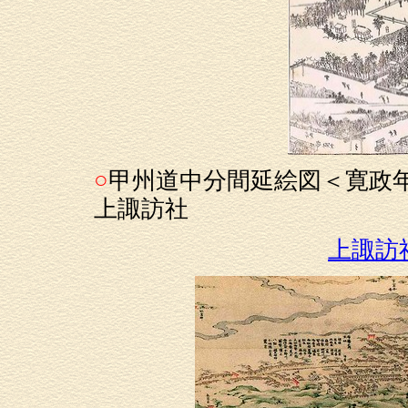
○
甲州道中分間延絵図＜寛政年中
上諏訪社
上諏訪