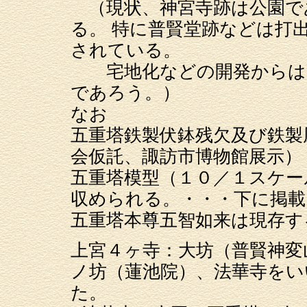
（現状、神宮寺跡は公園で
る。 特に普賢堂跡などは打
されている。
宅地化などの開発からは免
であろう。）
なお
五重塔鉄製伏鉢残欠及び鉄製
会仮託、諏訪市博物館展示）
五重塔模型（１０／１スケー
収められる。・・・下に掲載
五重塔本尊五智如来は現存す
上宮４ヶ寺：大坊（普賢神変
ノ坊（蓮池院）、法華寺をい
た。