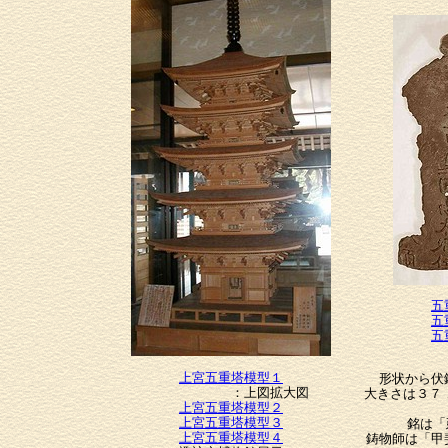
五
五
五
：
上宮五重塔模型１
形状から伏
：上図拡大図
大きさは３７．
上宮五重塔模型２
上宮五重塔模型３
銘は「延
上宮五重塔模型４
鋳物師は「甲