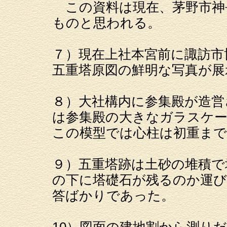
この資料は現在、茅野市神
ものと思われる。
７）現在上社本宮前に諏訪市
五重塔原図の鮮明な写真が展
８）大社構内に参集殿が造営
は参集殿の大きなガラスケ
この模型では心柱は初重ま
９）五重塔跡は土砂の堆積で
の下に塔礎石が残るのか運
答ばかりであった。
10）図面の建地割から測り