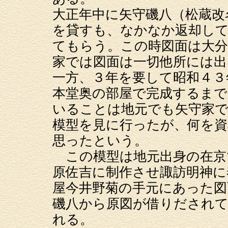
大正年中に矢守磯八（松蔵改
を貸すも、なかなか返却し
てもらう。この時図面は大
家では図面は一切他所には
一方、３年を要して昭和４３
本堂奥の部屋で完成するま
いることは地元でも矢守家で
模型を見に行ったが、何を資
思ったという。
この模型は地元出身の在京
原佐吉に制作させ諏訪明神に
屋今井野菊の手元にあった
磯八から原図が借りだされ
れる。