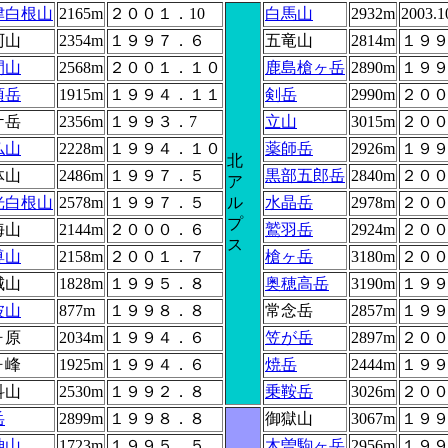
津白根山
2165m
２００１．10
白馬山
2932m
2003.1
阿山
2354m
１９９７．６
五竜山
2814m
１９
間山
2568m
２００１．１０
鹿島槍ヶ岳
2890m
１９
須岳
1915m
１９９４．１１
剣岳
2990m
２０
ケ岳
2356m
１９９３．7
立山
3015m
２０
仏山
2228m
１９９４．１０
薬師岳
2926m
１９
北
体山
2486m
１９９７．５
黒部五郎岳
2840m
２０
ア
光白根山
2578m
１９９７．５
ル
水晶岳
2978m
２０
プ
海山
2144m
２０００．６
鷲羽岳
2924m
２０
ス
尊山
2158m
２００１．７
槍ヶ岳
3180m
２０
城山
1828m
１９９５．８
奥穂高岳
3190m
１９
波山
877m
１９９８．８
常念岳
2857m
１９
ヶ原
2034m
１９９４．６
笠が岳
2897m
２０
ヶ峰
1925m
１９９４．６
焼岳
2444m
１９
科山
2530m
１９９２．８
乗鞍岳
3026m
２０
岳
2899m
１９９８．８
御獄山
3067m
１９
神山
1723m
１９９５．５
木曽駒ヶ岳
2956m
１９