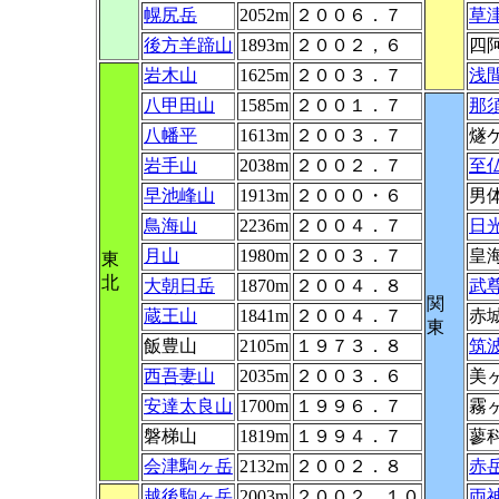
幌尻岳
2052m
２００６．７
草
後方羊蹄山
1893m
２００２，６
四
岩木山
1625m
２００３．７
浅
八甲田山
1585m
２００１．７
那
八幡平
1613m
２００３．７
燧
岩手山
2038m
２００２．７
至
早池峰山
1913m
２０００・６
男
鳥海山
2236m
２００４．７
日
月山
1980m
２００３．７
皇
東
北
大朝日岳
1870m
２００４．８
武
関
蔵王山
1841m
２００４．７
赤
東
飯豊山
2105m
１９７３．８
筑
西吾妻山
2035m
２００３．６
美
安達太良山
1700m
１９９６．７
霧
磐梯山
1819m
１９９４．７
蓼
会津駒ヶ岳
2132m
２００２．８
赤
越後駒ヶ岳
2003m
２００２．１０
両