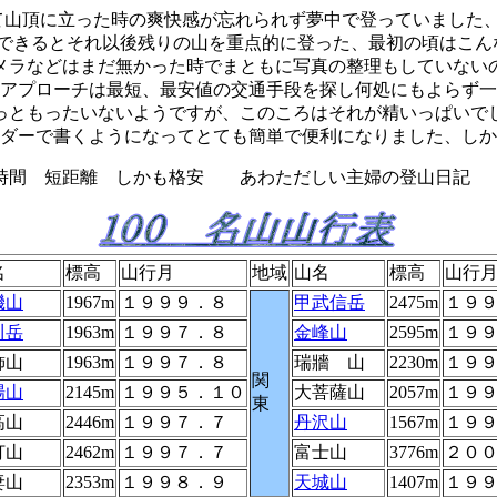
いて山頂に立った時の爽快感が忘れられず夢中で登っていました
らできるとそれ以後残りの山を重点的に登った、最初の頃はこ
メラなどはまだ無かった時でまともに写真の整理もしていない
アプローチは最短、最安値の交通手段を探し何処にもよらず一
っともったいないようですが、このころはそれが精いっぱいで
ダーで書くようになってとても簡単で便利になりました、しか
間 短距離 しかも格安 あわただしい主婦の登
名
標高
山行月
地域
山名
標高
山行
機山
1967m
１９９９．８
甲武信岳
2475m
１９
川岳
1963m
１９９７．８
金峰山
2595m
１９
飾山
1963m
１９９７．８
瑞牆 山
2230m
１９
関
場山
2145m
１９９５．１０
大菩薩山
2057m
１９
東
高山
2446m
１９９７．７
丹沢山
1567m
１９
打山
2462m
１９９７．７
富士山
3776m
２０
妻山
2353m
１９９８．９
天城山
1407m
１９