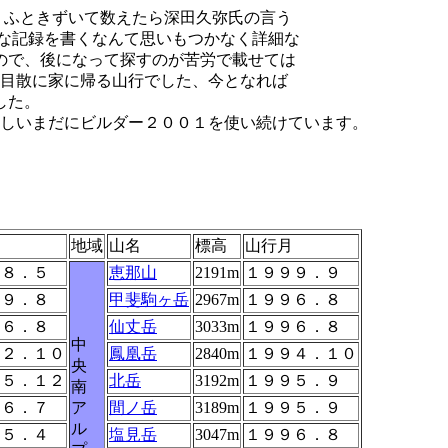
、ふときずいて数えたら深田久弥氏の言う
んな記録を書くなんて思いもつかなく詳細な
ので、後になって探すのが苦労で載せては
目散に家に帰る山行でした、今となれば
した。
しいまだにビルダー２００１を使い続けています。
山日記
月
地域
山名
標高
山行月
９８．５
恵那山
2191m
１９９９．９
９９．８
甲斐駒ヶ岳
2967m
１９９６．８
９６．８
仙丈岳
3033m
１９９６．８
中
９２．１０
鳳凰岳
2840m
１９９４．１０
央
９５．１２
北岳
3192m
１９９５．９
南
０６．７
ア
間ノ岳
3189m
１９９５．９
ル
９５．４
塩見岳
3047m
１９９６．８