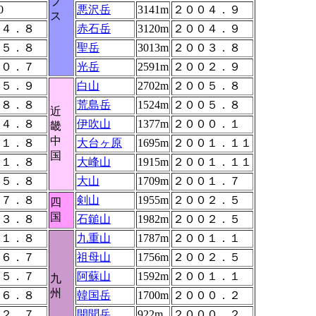
プ
0
悪沢岳
3141m
２００４．９
ス
９４．８
赤石岳
3120m
２００４．９
９５．８
聖岳
3013m
２００３．８
００．７
光岳
2591m
２００２．９
０５．９
白山
2702m
２００５．８
９８．８
荒島岳
1524m
２００５．８
近
０４．８
伊吹山
1377m
２０００．１
畿
中
０１．８
大台ヶ原
1695m
２００１．１１
国
０１．８
大峰山
1915m
２００１．１１
０５．８
大山
1709m
２００１．７
９７．８
剣山
1955m
２００２．５
四
国
９３．８
石鎚山
1982m
２００２．５
０１．８
九重山
1787m
２００１．１
９６．７
祖母山
1756m
２００２．５
０５．７
阿蘇山
1592m
２００１．１
九
州
９６．８
韓国岳
1700m
２０００．２
９２．７
開聞岳
922m
２０００．２