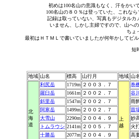
初めは100名山の意識もなく、汗をか
100名山の８０％は登っていた、これな
記録は取っていない、写真もデジタルカ
いません、しかし主婦ですので、山への
ちょ
最初はＨＴＭＬで書いていましたが何年かしてビル
短時
地域
山名
標高
山行月
地域
山
利尻岳
1719m
２００３．７
巻
羅臼岳
1661m
２００２．７
谷
斜里岳
1547m
２００２．７
雨
阿寒岳
1499m
２００２．７
苗
北
海
大雪山
2290m
２００４．９
妙
上
道
越
トムラウシ
2141m
２００５．７
火
十勝岳
2077m
２００４．９
高