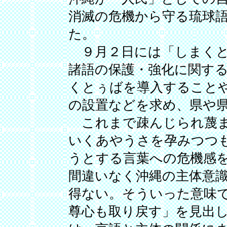
消滅の危機から守る琉球
た。
９月２日には「しまくと
諸語の保護・強化に関す
くとぅばを導入すること
の設置などを求め、県や
これまで疎んじられ蔑ま
いくあやうさを孕みつつ
うとする言葉への危機感
間違いなく沖縄の主体意
得ない。そういった意味
尊心も取り戻す」を見出