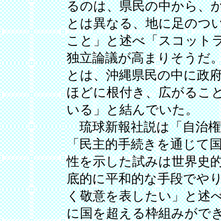
るのは、県民の中から、
とは異なる、地に足のつ
こと」と述べ「スコット
独立論議が高まりそうだ
とは、沖縄県民の中に政
ほどに根付き、広がるこ
いる」と結んでいた。
琉球新報社説は「自治権
「民主的手続きを通じて
性を示した試みは世界史
底的に平和的な手段でや
く敬意を表したい」と述
に国を超える枠組みがで