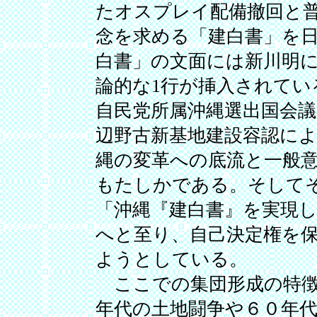
たオスプレイ配備撤回と
念を求める「建白書」を
白書」の文面には新川明
論的な1行が挿入されてい
自民党所属沖縄選出国会
辺野古新基地建設容認に
縄の変革への底流と一般
もたしかである。そして
「沖縄『建白書』を実現
へと至り、自己決定権を
ようとしている。
ここでの集団形成の特徴
年代の土地闘争や６０年