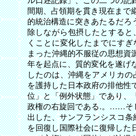
ル口述記録」、この二つの記
間期、占領期を貫き現在まで
的統治構造に突きあたるだろ
除しながら包摂したとすると
くことに変化したまでにすぎな
まった沖縄的不服従の思想資源
年を起点に、質的変化を遂げ
したのは、沖縄をアメリカの
を護持した日本政府の排他性
位」と「例外状態」であり、
政権の右旋回である.。……
出した、サンフランシスコ条
を回復し国際社会に復帰した