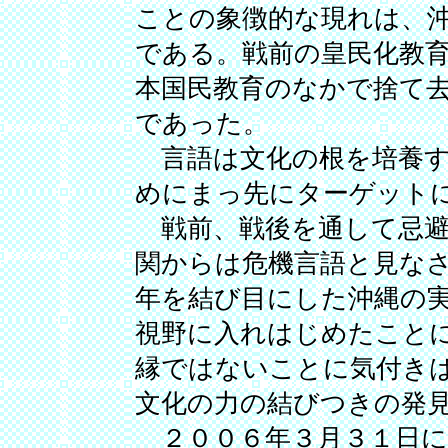
ことの象徴的な現れは、
である。戦前の皇民化教
本国民教育のなかで捨て
であった。
言語は文化の根を培養す
めにまっ先にターゲット
戦前、戦後を通して忌避
関からは危機言語と見なさ
年を結び目にした沖縄の
視野に入れはじめたこと
縁ではないことに気付き
文化の力の結びつきの発
２００６年３月３１日に