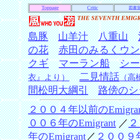
Toppage
Critic
図書
THE SEVENTH EMIG
島豚
山羊汁
八重山
の花
赤田のみるくウ
クギ
マーラン船
シー
二見情話
衣』より）
（高
間松明大綱引
路傍のシ
２００４年以前のEmigran
００６年のEmigrant
／
２
年のEmigrant
／
２００９年の