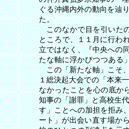
ぐる沖縄内外の動向を辿
た。
このなかで目を引いたの
ところで、１１月に行わ
立ではなく、『中央への
たな軸に浮かびつつある
この「新たな軸」こそ、
１総決起大会での「本来
なかったことを心の底か
知事の「謝罪」と高校生
す」ことへの加担を拒み
ート」が出会い直す場か