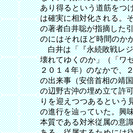
あり得るという道筋をつ
は確実に相対化される。
の著者白井聡が指摘した
のにはそれほど時間のか
白井は「『永続敗戦レジ
壊れてゆくのか」（「ワ
２０１４年）のなかで、
の出来事（安倍首相の靖
の辺野古沖の埋め立て許
りを迎えつつあるという
の進行を辿っていた。興
本質である対米従属の意
ある。従属するためには