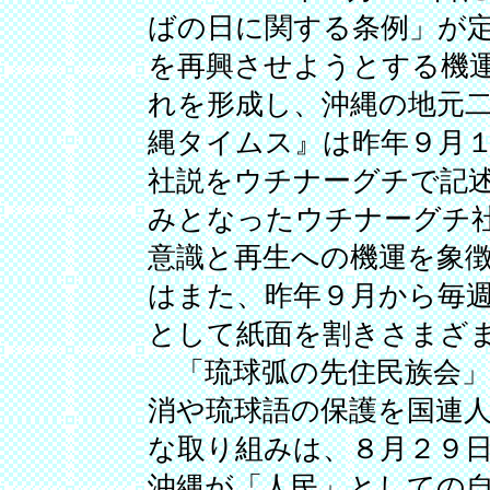
ばの日に関する条例」が
を再興させようとする機
れを形成し、沖縄の地元
縄タイムス』は昨年９月
社説をウチナーグチで記
みとなったウチナーグチ
意識と再生への機運を象
はまた、昨年９月から毎
として紙面を割きさまざ
「琉球弧の先住民族会」
消や琉球語の保護を国連
な取り組みは、８月２９
沖縄が「人民」としての