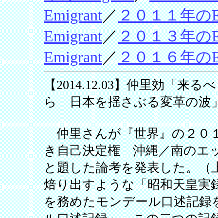
Emigrant
／
２０１１年のEmi
Emigrant
／
２０１３年のEmi
Emigrant
／
２０１６年のEmi
【2014.12.03】仲里効「
ら 日本を揺さぶる変革の波
仲里さんが『世界』の２０１
き自己決定権 沖縄／南のエ
と題した論考を発表した。（
焙り出すような「昭和天皇実
を務めたモンデール口述記録