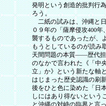
発明という創造的批判行
ろう。
二紙の試みは、沖縄と日
０９年の「薩摩侵攻400
襲するものであったが、
もうとしているのが読み
天間問題の本質――歴代
のなかで言われた《「中
立」か》という新たな軸と
はじまった歴史認識の刷
後をひと色に染めた「日
しにはあり得ないという
と沖縄の対峙の臨界と言