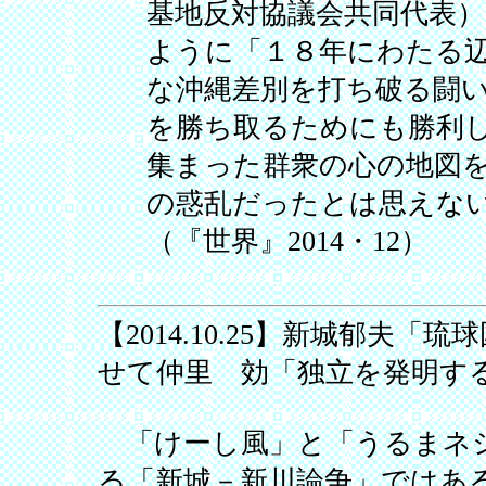
基地反対協議会共同代表
ように「１８年にわたる
な沖縄差別を打ち破る闘
を勝ち取るためにも勝利
集まった群衆の心の地図
の惑乱だったとは思えな
（『世界』2014・12）
【2014.10.25】新城郁夫
せて仲里 効「独立を発明す
「けーし風」と「うるまネシ
る「新城－新川論争」ではあ