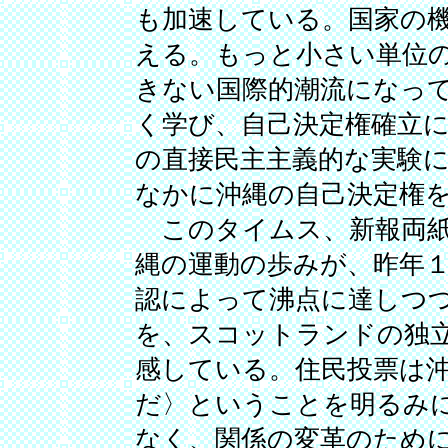
も加速している。国家の
える。もっと小さい単位
きない国際的潮流になっ
く学び、自己決定権確立
の直接民主主義的な実験
なかに沖縄の自己決定権
このタイムス、新報両紙
縄の運動の歩みが、昨年
認によって沸点に達しつ
を、スコットランドの独
感している。住民投票は
だ〉ということを明るみ
なく、関係の変革のため