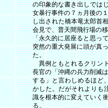
の印象的な書き出しでは
女暴行事件の７ヵ月後の
し出された橋本竜太郎首
会見で、普天間飛行場の
「永久的に居座ると思っ
突然の重大発展に頭が真
た。
異例ともとれるクリント
長官の「沖縄の兵力削滅
する」と言わしめるほど
かした。だがそれよりも
識を根本的に変えていく
る。