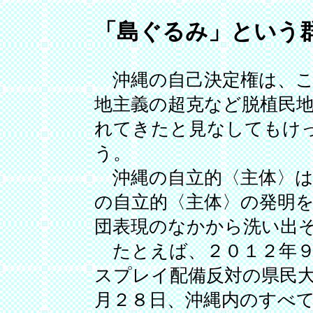
「島ぐるみ」という
沖縄の自己決定権は、こ
地主義の超克など脱植民
れてきたと見なしてもけ
う。
沖縄の自立的〈主体〉は
の自立的〈主体〉の発明
団表現のなかから洗い出
たとえば、２０１２年９
スプレイ配備反対の県民
月２８日、沖縄内のすべ