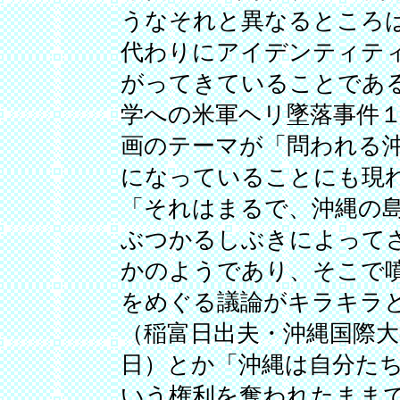
うなそれと異なるところ
代わりにアイデンティテ
がってきていることであ
学への米軍ヘリ墜落事件
画のテーマが「問われる
になっていることにも現
「それはまるで、沖縄の
ぶつかるしぶきによって
かのようであり、そこで
をめぐる議論がキラキラ
（稲富日出夫・沖縄国際
日）とか「沖縄は自分た
いう権利を奪われたまま