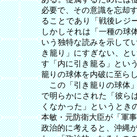
必要で、その意識を忘却
ることであり「戦後レジ
しかしそれは「一種の球
いう独特な読みを示して
き籠り」にすぎない、と
す「内に引き籠る」とい
籠りの球体を内破に至ら
この「引き籠りの球体」
で明らかにされた「彼ら
くなかった」というとき
本敏・元防衛大臣が「軍
政治的に考えると、沖縄