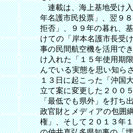
連載は、海上基地受け入
年名護市民投票」、翌９
拒否」、９９年の暮れ、
けての「岸本名護市長受
事の民間航空機を活用で
け入れた「１５年使用期
んでいる実態を思い知ら
１３日に起こった「沖国
立て案に変更した２００
「最低でも県外」を打ち
政官財とメディアの包囲
権」、そして２０１３年
の仲井真弘多県知事の「