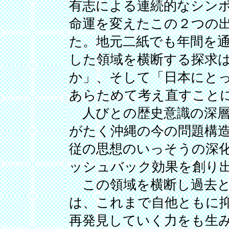
有志による連続的なシン
命運を変えたこの２つの
た。地元二紙でも年間を
した領域を横断する探求
か」、そして「日本にと
あらためて考え直すこと
人びとの歴史意識の深層
がたく沖縄の今の問題構
従の思想のいっそうの深
ッシュバック効果を創り
この領域を横断し過去と
は、これまで自他ともに
再発見していく力をも生