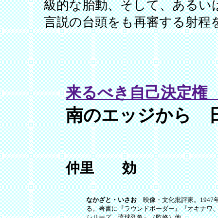
級的な胎動、そして、あるい
言説の台頭をも再審する射程
来るべき自己決定権
南のエッジから 
仲里 効
なかざと・いさお
映像・文化批評家。1947年
る。著書に『ラウンドボーダー』『オキナワ
シリーズ 琉球烈象』（監修）他。