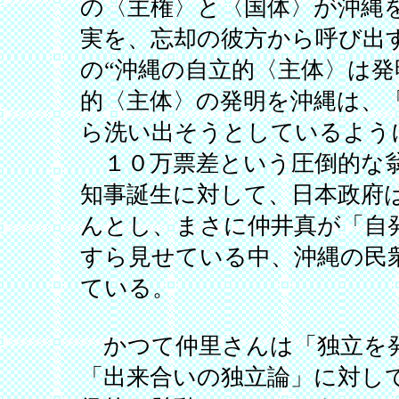
の〈主権〉と〈国体〉が沖縄
実を、忘却の彼方から呼び出
の“沖縄の自立的〈主体〉は
的〈主体〉の発明を沖縄は、
ら洗い出そうとしているよう
１０万票差という圧倒的な翁
知事誕生に対して、日本政府
んとし、まさに仲井真が「自
すら見せている中、沖縄の民
ている。
かつて仲里さんは「独立を発
「出来合いの独立論」に対し