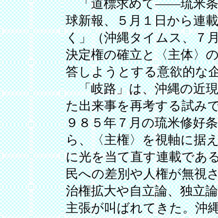
「道標求めて――琉米条
球新報、５月１日から連
く」（沖縄タイムス、７
決定権の確立と〈主体〉
答しようとする意欲的な
「岐路」は、沖縄の近現
た出来事を再考する試み
９８５年７月の琉米修好条
ら、〈主権〉を視軸に据
に光を当て直す連載であ
民への差別や人権が無視
治権拡大や自立論、独立
主張が叫ばれてきた。沖