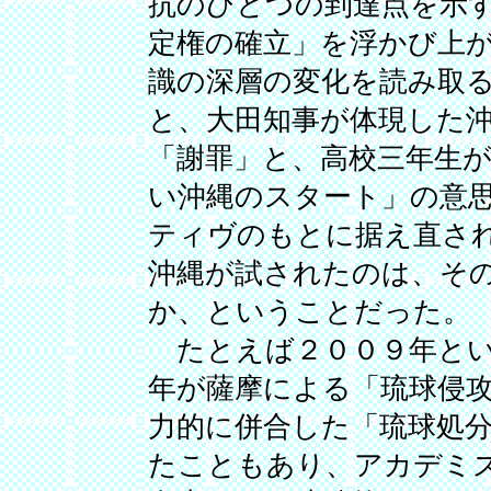
抗のひとつの到達点を示
定権の確立」を浮かび上
識の深層の変化を読み取
と、大田知事が体現した
「謝罪」と、高校三年生
い沖縄のスタート」の意
ティヴのもとに据え直され
沖縄が試されたのは、そ
か、ということだった。
たとえば２００９年とい
年が薩摩による「琉球侵
力的に併合した「琉球処
たこともあり、アカデミ