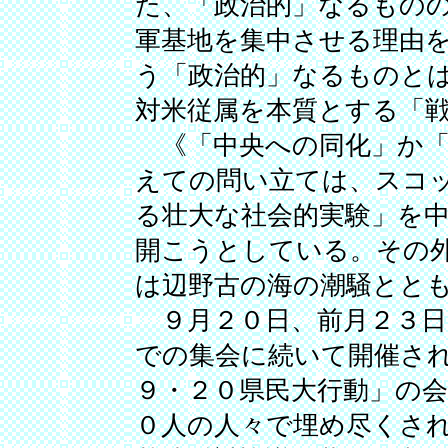
た、「政治的」なるもの
軍基地を集中させる理由
う「政治的」なるものと
対米従属を本質とする「
《「中央への同化」か「
えての問い立ては、スコ
る壮大な社会的実験」を
開こうとしている。その
は辺野古の海の潮騒とと
９月２０日、前月２３日
での集会に続いて開催さ
９・２０県民大行動」の
０人の人々で埋め尽くさ