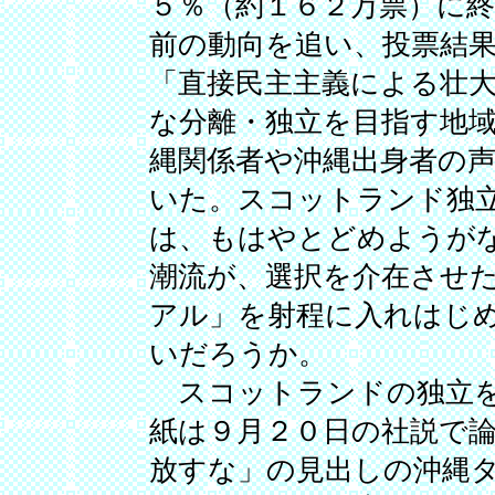
５％（約１６２万票）に
前の動向を追い、投票結
「直接民主主義による壮
な分離・独立を目指す地
縄関係者や沖縄出身者の
いた。スコットランド独
は、もはやとどめようが
潮流が、選択を介在させ
アル」を射程に入れはじ
いだろうか。
スコットランドの独立を
紙は９月２０日の社説で
放すな」の見出しの沖縄