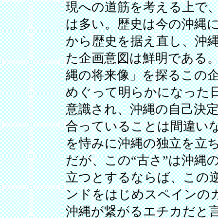
現への道筋を考える上で
は多い。歴史は今の沖縄
から歴史を据え直し、沖
た企画意図は鮮明である
縄の将来像」を探るこの
めぐって明らかになった
意識され、沖縄の自己決
合っていることは間違い
を恃みに沖縄の独立を立
だが、この“古さ”は沖縄
立つとするならば、この
ンドをはじめスペインの
沖縄が繋がるエチカだと