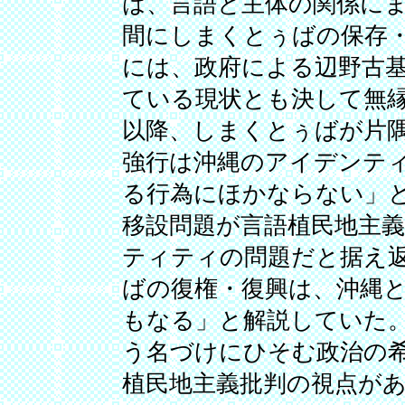
は、言語と主体の関係に
間にしまくとぅばの保存
には、政府による辺野古
ている現状とも決して無
以降、しまくとぅばが片
強行は沖縄のアイデンテ
る行為にほかならない」
移設問題が言語植民地主
ティティの問題だと据え
ばの復権・復興は、沖縄
もなる」と解説していた
う名づけにひそむ政治の
植民地主義批判の視点が