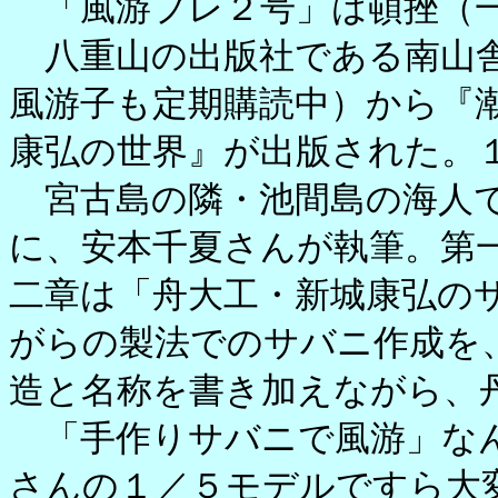
「風游プレ２号」は頓挫（一
八重山の出版社である南山舎
風游子も定期購読中）から『
康弘の世界』が出版された。
宮古島の隣・池間島の海人で
に、安本千夏さんが執筆。第
二章は「舟大工・新城康弘の
がらの製法でのサバニ作成を
造と名称を書き加えながら、
「手作りサバニで風游」なん
さんの１／５モデルですら大