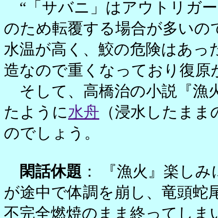
“「サバニ」はアウトリガー
のため転覆する場合が多いの
水温が高く、鮫の危険はあっ
造なので重くなっており復原
そして、高橋治の小説『漁火
たように
水舟
（浸水したまま
のでしょう。
閑話休題
： 『漁火』楽し
が途中で体調を崩し、竜頭蛇
不完全燃焼のまま終ってしま