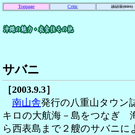
Toppage
Critic
談話室(BBS)
サバニ
［2003.9.3］
南山舎
発行の八重山タウン誌
キロの大航海－島をつなぎ 
ら西表島まで２艘のサバニに