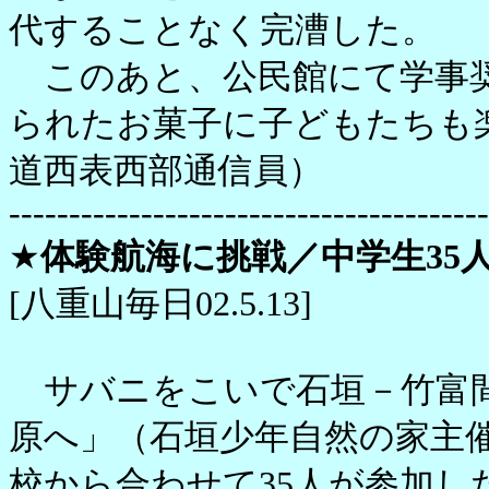
代することなく完漕した。
このあと、公民館にて学事奨
られたお菓子に子どもたちも
道西表西部通信員）
----------------------------------------
★
体験航海に挑戦／中学生35
[八重山毎日02.5.13]
サバニをこいで石垣－竹富間
原へ」（石垣少年自然の家主催
校から合わせて35人が参加