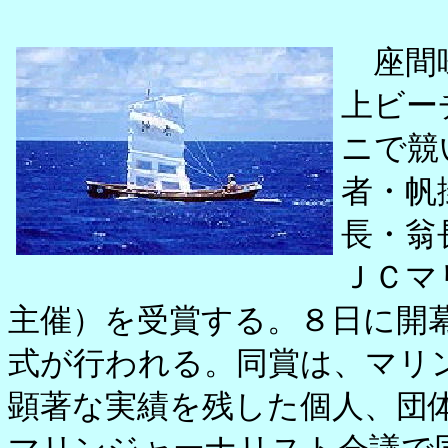
座間味
上ビー
ニで競
者・帆
長・翁
ＪＣマ
主催）を受賞する。８日に開
式が行われる。同賞は、マリ
顕著な実績を残した個人、団