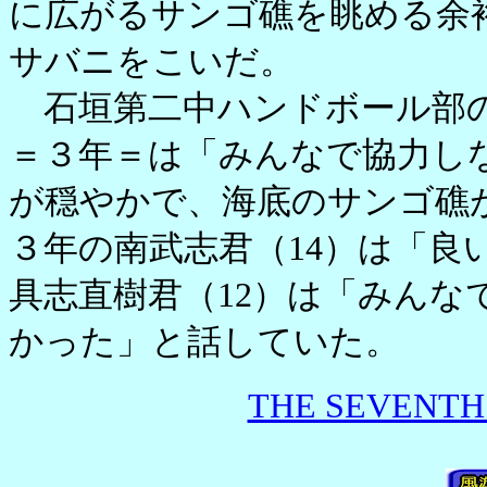
に広がるサンゴ礁を眺める余
サバニをこいだ。
石垣第二中ハンドボール部の
＝３年＝は「みんなで協力し
が穏やかで、海底のサンゴ礁
３年の南武志君（14）は「良
具志直樹君（12）は「みんな
かった」と話していた。
THE SEVENTH