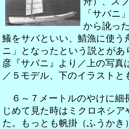
舟）、ス
「サバニ
から訛っ
鱶をサバといい、鯖漁に使う
ニ」となったという説とがあ
彦『サバニ』より／上の写真
／５モデル、下のイラストとも
６～７メートルのやけに細
じめて見た時はミクロネシア
た。もっとも帆掛（ふうかき