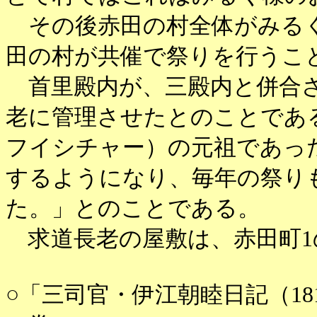
その後赤田の村全体がみるく
田の村が共催で祭りを行うこ
首里殿内が、三殿内と併合さ
老に管理させたとのことであ
フイシチャー）の元祖であっ
するようになり、毎年の祭り
た。」とのことである。
求道長老の屋敷は、赤田町1
○「三司官・伊江朝睦日記（18