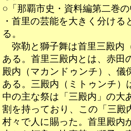
○「那覇市史・資料編第二巻の
・首里の芸能を大きく分ける
る。
弥勒と獅子舞は首里三殿内（
ある。首里三殿内とは、赤田
殿内（マカンドゥンチ）、儀
ある。三殿内（ミトゥンチ）
中の主な祭は「三殿内」の大
割を持っており、この「三殿
村々で人に賜った。首里殿内