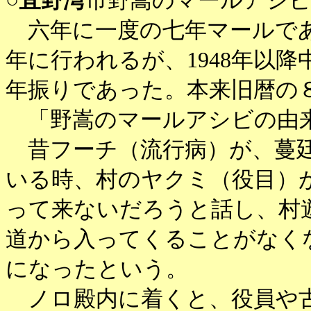
○
宜野湾
市野嵩のマールアシビ
六年に一度の七年マールであ
年に行われるが、1948年以降
年振りであった。本来旧暦の
「野嵩のマールアシビの由
昔フーチ（流行病）が、蔓廷
いる時、村のヤクミ（役目）
って来ないだろうと話し、村
道から入ってくることがなく
になったという。
ノロ殿内に着くと、役員や古