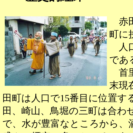
赤田
町に
人口
であ
首里
末現
田町は人口で15番目に位置す
田、崎山、鳥堀の三町は合わ
で、水が豊富なところから、