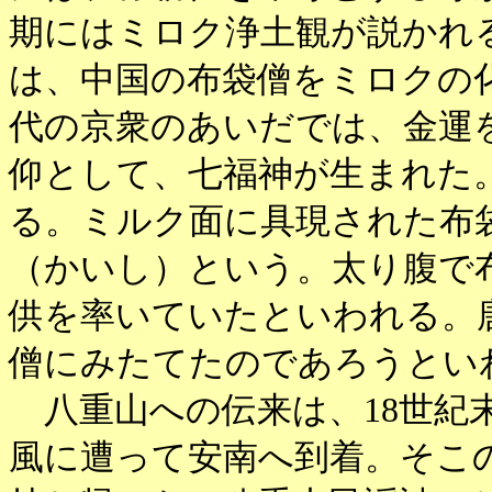
期にはミロク浄土観が説かれ
は、中国の布袋僧をミロクの
代の京衆のあいだでは、金運
仰として、七福神が生まれた
る。ミルク面に具現された布
（かいし）という。太り腹で
供を率いていたといわれる。
僧にみたてたのであろうとい
八重山への伝来は、18世紀
風に遭って安南へ到着。そこ