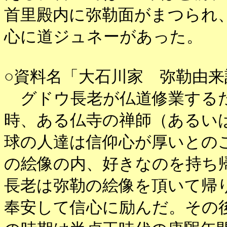
首里殿内に弥勒面がまつられ、
心に道ジュネーがあった。
○資料名「大石川家 弥勒由来記
グドウ長老が仏道修業するた
時、ある仏寺の禅師（あるい
球の人達は信仰心が厚いとの
の絵像の内、好きなのを持ち
長老は弥勒の絵像を頂いて帰
奉安して信心に励んだ。その