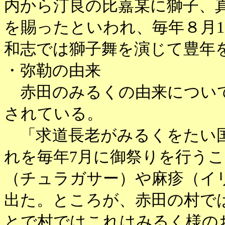
内から汀良の比嘉某に獅子、
を賜ったといわれ、毎年８月1
和志では獅子舞を演じて豊年
・弥勒の由来
赤田のみるくの由来について
されている。
「求道長老がみるくをたい国
れを毎年7月に御祭りを行う
（チュラガサー）や麻疹（イ
出た。ところが、赤田の村で
とで村ではこれはみるく様の