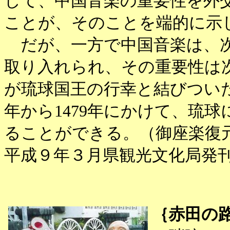
して、中国音楽の重要性を外
ことが、そのことを端的に示
だが、一方で中国音楽は、次
取り入れられ、その重要性は
が琉球国王の行幸と結びついた
年から1479年にかけて、琉
ることができる。（御座楽復
平成９年３月県観光文化局発
｛赤田の