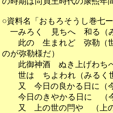
の時期は尚貞王時代の康煕年間（
○資料名「おもろそうし巻七ー三
一みろく 見ちへ 和る（
此の 生まれど 弥勒（世
のが弥勒様だ）
此御神酒 ぬき上げわちへ
世は ちよわれ（みるく世
又 今日の良かる日に（今
今日のきやかる日に （今
又 上の世の閂や （上の