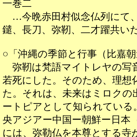
一巻二
…今晩赤田村似念仏列にて、
鑓、長刀、弥靭、二才躍共い
○「沖縄の季節と行事（比嘉朝
弥靭は梵語マイトレヤの写音
若死にした。そのため、理想
た。それは、未来はミロクの
ートピアとして知られている
央アジアー中国ー朝鮮ー日本
には、弥勒仏を本尊とする寺