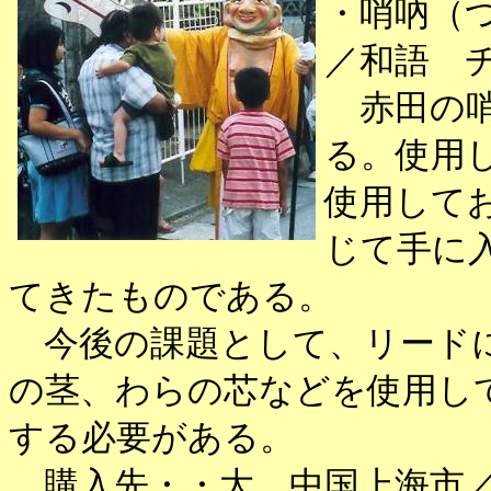
・哨吶（
／和語 
赤田の哨
る。使用
使用して
じて手に
てきたものである。
今後の課題として、リードに
の茎、わらの芯などを使用し
する必要がある。
購入先・・大 中国上海市／