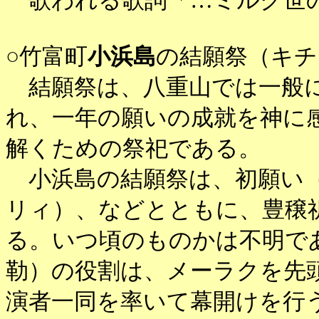
歌われる歌詞「…ミルク世の
○竹富町
小浜島
の結願祭（キチ
結願祭は、八重山では一般に
れ、一年の願いの成就を神に
解くための祭祀である。
小浜島の結願祭は、初願い（
リィ）、などとともに、豊穣
る。いつ頃のものかは不明で
勒）の役割は、メーラクを先
演者一同を率いて幕開けを行