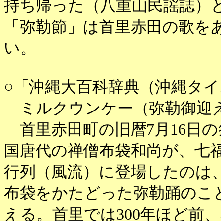
持ち帰った（八重山民謡誌）
「弥勒節」は首里赤田の歌を
い。
○「沖縄大百科辞典（沖縄タ
ミルクウンケー（弥勒御迎
首里赤田町の旧暦7月16日
国唐代の禅僧布袋和尚が、七
行列（風流）に登場したのは
布袋をかたどった弥勒踊のこと
える。首里では300年ほど前