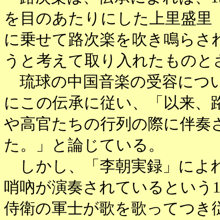
を目のあたりにした上里盛里
に乗せて路次楽を吹き鳴らさ
うと考えて取り入れたものと
琉球の中国音楽の受容につい
にこの伝承に従い、「以来、
や高官たちの行列の際に伴奏
た。」と論じている。
しかし、「李朝実録」によれ
哨吶が演奏されているという1
侍衛の軍士が歌を歌ってつき