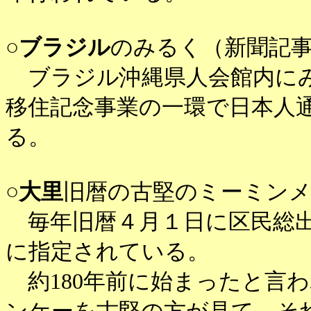
○
ブラジル
のみるく（新聞記
ブラジル沖縄県人会館内にみ
移住記念事業の一環で日本人
る。
○
大里
旧暦の古堅のミーミンメ
毎年旧暦４月１日に区民総出
に指定されている。
約180年前に始まったと言