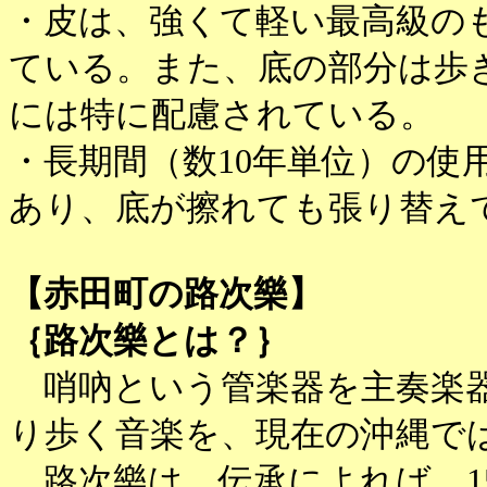
・皮は、強くて軽い最高級の
ている。また、底の部分は歩
には特に配慮されている。
・長期間（数10年単位）の使
あり、底が擦れても張り替え
【赤田町の路次樂】
｛路次樂とは？｝
哨吶という管楽器を主奏楽器
り歩く音楽を、現在の沖縄で
路次樂は、伝承によれば、15