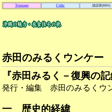
Toppage
Critic
談話室(BBS)
赤田のみるくウンケー
『赤田みるく－復興の記
発行・編集 赤田のみるくウ
一 歴史的経緯