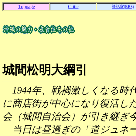
Toppage
Critic
談話室(BBS)
城間松明大綱引
1944年、戦禍激しくなる時代
に商店街が中心になり復活し
会（城間自治会）が引き継ぎ
当日は昼過ぎの「道ジュネ