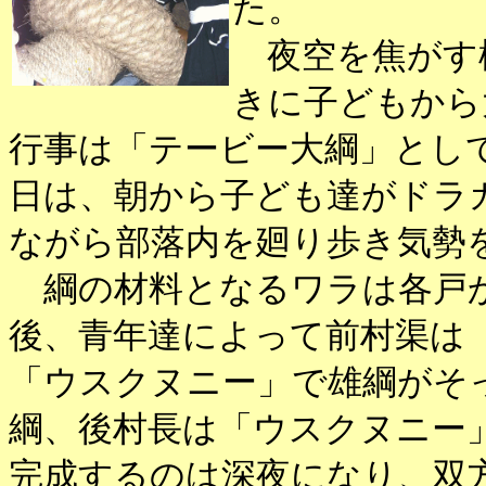
た。
夜空を焦がす
きに子どもから
行事は「テービー大綱」とし
日は、朝から子ども達がドラ
ながら部落内を廻り歩き気勢
綱の材料となるワラは各戸か
後、青年達によって前村渠は
「ウスクヌニー」で雄綱がそ
綱、後村長は「ウスクヌニー
完成するのは深夜になり、双