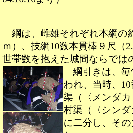
綱は、雌雄それぞれ本綱の約1
ｍ）、技綱10数本貫棒９尺（2
世帯数を抱えた城間ならでは
綱引きは、毎年
われ、当時、1
渠（〈メンダカ
村渠（〈シンダ
に二分し、その