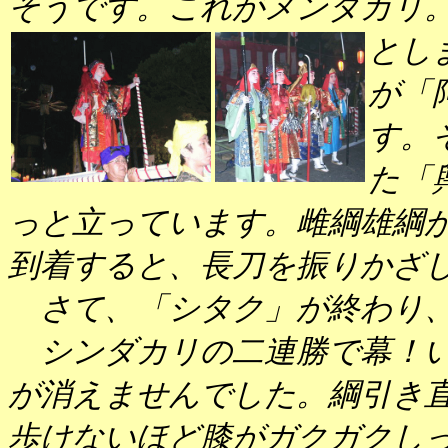
そうです。これがメンダカリ
とし
が「
す。
た「
っと立っています。雌綱雄綱
到着すると、長刀を振りかざ
さて、「シタク」が終わり、
シンダカリの二連勝で幕！い
が消えませんでした。綱引き
歩けないほど膝がガクガクし