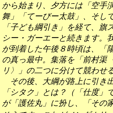
から始まり、夕方には「空手
舞」「てーびー太鼓」、そし
「子ども綱引き」を経て、旗
シー・ガーエーと続きます。
が到着した午後８時頃は、「
の真っ最中。集落を「前村渠
リ〉」の二つに分けて競わせ
その後、大綱が路上に引き出
「シタク」とは？（「仕度」
が「護佐丸」に扮し、「その