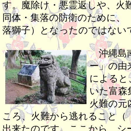
す。魔除け・悪霊返しや、火
同体・集落の防衛のために、
落獅子）となったのではない
沖縄島南
ー」の由
によると
いた富森
火難の元
ころ、火難から逃れること（
出来たのです。ここから、シ