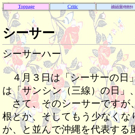
Toppage
Critic
談話室(BBS)
シーサー
シーサーハー
４月３日は「シーサーの日」
は「サンシン（三線）の日」
さて、そのシーサーですが、
根とか、そしてもう少なくな
か、と並んで沖縄を代表する