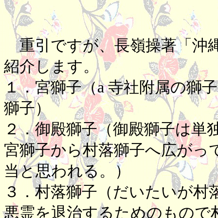
重引ですが、長嶺操著「沖縄
紹介します。
１．宮獅子（a 寺社附属の獅子
獅子）
２．御殿獅子（御殿獅子は単
宮獅子から村落獅子へ広がっ
当と思われる。）
３．村落獅子（だいたいが村
悪霊を退治するためのもので