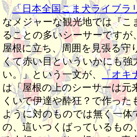
「日本全国こま犬ライブラ
なメジャーな観光地では『こ
ることの多いシーサーですが
屋根に立ち、周囲を見張る守
くて赤い目といういかにも強
い。」という一文が、
「オキ
は「屋根の上のシーサーは元
くいで伊達や酔狂？で作った
ように対のものでは無く一体
の、這いつくばっているもの