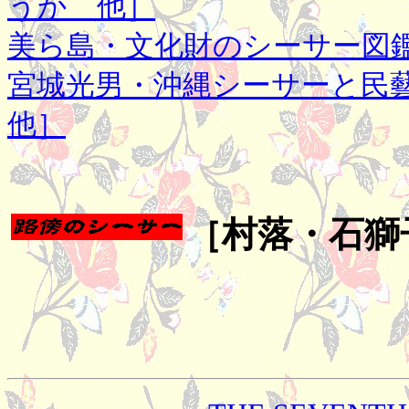
うか 他］
美ら島・文化財のシーサー図
宮城光男・沖縄シーサーと民
他］
［村落・石獅