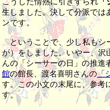
こうした情熱に引きずられ
「
生しました。決して分派では
ンです。
ということで、少し私もシ
が）をしました。いやー、沢
んの「シーサーの日」の推進
館
の館長、渡名喜明さんの
「
す。この小文の末尾に、参考
す。