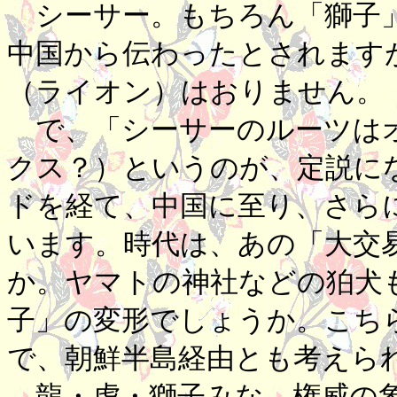
シーサー。もちろん「獅子」
中国から伝わったとされます
（ライオン）はおりません。
で、「シーサーのルーツは
クス？）というのが、定説に
ドを経て、中国に至り、さら
います。時代は、あの「大交
か。ヤマトの神社などの狛犬
子」の変形でしょうか。こち
で、朝鮮半島経由とも考えら
龍・虎・獅子みな、権威の象