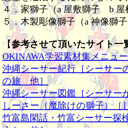
４．家獅子（a 屋敷獅子 b 屋
５．木製彫像獅子（a 神像獅子
【
参考させて頂いたサイト一
OKINAWA学習素材集メニュ
沖縄シーサー紀行［シーサー
の旅 他］
沖縄シーサー図鑑［シーサー
しーさー（魔除けの獅子）［
竹富島閑話・竹富シーサー探