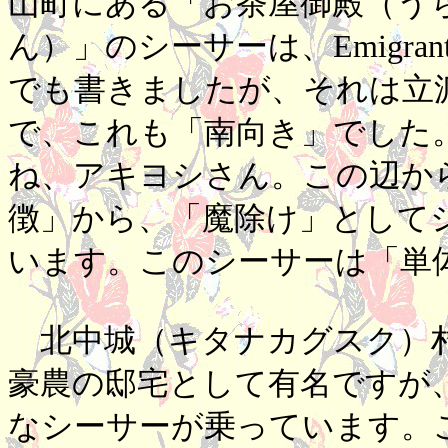
山町にある「お茶屋御殿（う
ん）」のシーサーは、Emigrant【2
でも書きましたが、それは立
で、これも「南向き」でした
ね、アキヨシさん。この辺か
徴」から、「魔除け」として
います。このシーサーは「単
北中城（キタナカグスク）村
豪農の邸宅として有名ですが
なシーサーが乗っています。