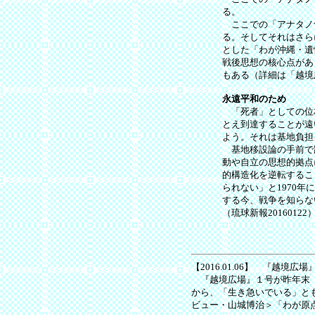
る。
ここでの「アナタノ
る。そしてそれはさら
とした「わが沖縄・遺
戦後思想の核心点があ
もある（詳細は「越境
永遠平和のため
「死者」としての位
とえ到達することが遠
よう。それは基地負担
基地移設論の手前で
動や自立の思想的拠点
的構造化を逆転するこ
られない」と1970
する今、戦争を知らな
（琉球新報20160122
【2016.01.06】 『越境広
『越境広場』１号が昨年末（
から、「生き急いでいる」と
ビュー・山城博治＞「わが原