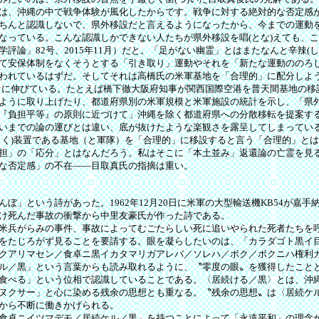
は、沖縄の中で戦争体験が風化したからです。戦争に対する絶対的な否定感
ちんと認識しないで、県外移設だと言えるようになったから、今までの運動
なっている。こんな認識しかできない人たちが県外移設を唱(とな)えても、
評論」82号、2015年11月）だと。「足がない幽霊」とはまたなんと辛辣(
て安保体制をなくそうとする「引き取り」運動やそれを「新たな運動ののろ
われているはずだ。そしてそれは高橋氏の米軍基地を「合理的」に配分しよう
ぐに伸びている。たとえば橋下徹大阪府知事が関西国際空港を普天間基地の移
ように取り上げたり、都道府県別の米軍規模と米軍施設の統計を示し、「県
『負担平等』の原則に近づけて」沖縄を除く都道府県への分散移転を提案す
いまでの論の運びとは違い、底が抜けたような楽観さを露呈してしまってい
く)装置である基地（と軍隊）を「合理的」に移設すると言う「合理的」と
担」の「応分」とはなんだろう。私はそこに「本土並み」返還論の亡霊を見
な否定感」の不在――目取真氏の指摘は重い。
」という詩があった。1962年12月20日に米軍の大型輸送機KB54が嘉手
け死んだ事故の衝撃から中里友豪氏が作った詩である。
米兵がらみの事件、事故によってむごたらしい死に追いやられた死者たちを
をたじろがず見ることを要請する。眼を凝らしたいのは、「カラダゴト黒イ
クアリマセン／食卓ニ黒イカタマリガアレバ／ソレハ／ボク／ボクニハ権利
ル／黒」という言葉からも読み取れるように、〝零度の眼〟を獲得したこと
食べる」という位相で認識していることである。〈居続ける／黒〉とは、沖
ヌクサー」と心に染める残余の思想とも重なる。〝残余の思想〟は〈居続ケ
から不断に働きかげられる。
食卓ニイツマデモ／居続ケル／黒」を持つことによって「永遠平和」の理念