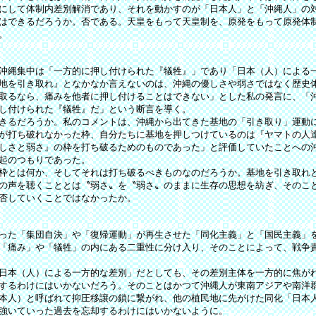
にして体制内差別解消であり、それを動かすのが「日本人」と「沖縄人」の
はできるだろうか。否である。天皇をもって天皇制を、原発をもって原発体
。
沖縄集中は「一方的に押し付けられた『犠牲』」であり「日本（人）による
地を引き取れ』となかなか言えないのは、沖縄の優しさや弱さではなく歴史
取るなら、痛みを他者に押し付けることはできない」とした私の発言に、「
し付けられた『犠牲』だ」という断言を導く。
きるだろうか。私のコメントは、沖縄から出てきた基地の「引き取り」運動
が打ち破れなかった枠、自分たちに基地を押しつけているのは『ヤマトの人
しさと弱さ』の枠を打ち破るためのものであった」と評価していたことへの
起のつもりであった。
枠とは何か、そしてそれは打ち破るべきものなのだろうか。基地を引き取れ
の声を聴くこととは〝弱さ〟を〝弱さ〟のままに生存の思想を紡ぎ、そのこ
否していくことではなかったか。
った「集団自決」や「復帰運動」が再生させた「同化主義」と「国民主義」
「痛み」や「犠牲」の内にある二重性に分け入り、そのことによって、戦争
日本（人）による一方的な差別」だとしても、その差別主体を一方的に焦が
するわけにはいかないだろう。そのことはかつて沖縄人が東南アジアや南洋
本人）と呼ばれて抑圧移譲の鎖に繋がれ、他の植民地に先がけた同化「日本
強いていった過去を忘却するわけにはいかないように。