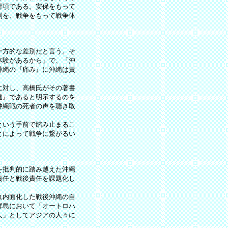
対項である。安保をもって
制を、戦争をもって戦争体
一方的な差別だと言う。そ
体験があるから」で、「沖
沖縄の『痛み』に沖縄は責
に対し、高橋氏がその著書
達』であると明示するのを
沖縄戦の死者の声を聴き取
という手前で踏み止まるこ
とによって戦争に繋がるい
を批判的に踏み越えた沖縄
責任と戦後責任を課題化し
れ内面化した戦後沖縄の自
群島において「オートロハ
人」としてアジアの人々に