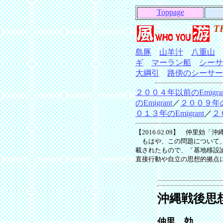
Toppage
T
島豚
山羊汁
八重山
ギ
マーラン船
シーサ
大綱引
路傍のシーサー
２００４年以前のEmigran
のEmigrant
／
２００９年のE
０１３年のEmigrant
／
２０
【2016.02.09】 仲里
もはや、この問題について、
載されたもので、「基地移設
直接行動や自立の思想的拠点
沖縄戦後思
仲里 効