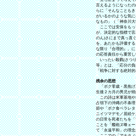
言えるようになったの
らに「そんなこともき
がいるかのような気に
なもの」（「神奈川大学
ここでは安保をもっ
が、決定的な指標で言
のん)さにまで真っ直
を、あたかも評価する
な限り『合理的』。に
の応答責任から重苦し
いったい殺戮(さつり
等」とは、「応分の負
「戦争に対する絶対的
残余の思想
「ボク零歳・黒焦げんぼ
生後２カ月の男児が焼
この詩は米軍基地や
占領下の沖縄の不条理
節や「ボク食ベラレタ
ニイツマデモ／居続ケ
の日常を死者たちを「
ことを「艦砲ヌ喰ェー
て「永遠平和」の理念
ここでの「アナタノ