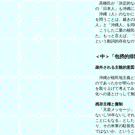
高橋氏が「決定的な
の「日本人」も沖縄に
沖縄（人）のなかに
を問うことは、裁きの
人」と「沖縄人」を同
こうした二重の植民
た。もっと言えば、「
という動詞的存在なので
＜中＞「包摂的排
疎外される主観的意図
沖縄が植民地主義と
のであったかが明らか
を取り上げて考えてみ
化への道とけっして無
残存主権と擬制
「天皇メッセージ」と
ないし50年ないしそ
ことにもなる」とした
り、その米軍の駐留先
ではないか、というこ