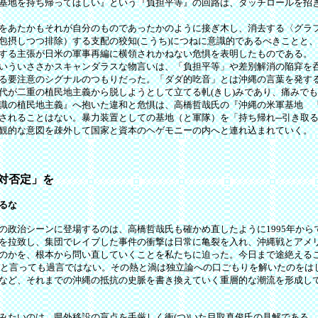
基地を持ち帰ってほしい』という『負担平等』の回路は、ダッチロールを招
をあたかもそれが自分のものであったかのように接ぎ木し、消去する〈グラ
包摂しつつ排除）する支配の狡知(こうち)につねに意識的であるべきことと
する主張が日米の軍事再編に横領されかねない危惧を表明したものである。
ういささかスキャンダラスな物言いは、「負担平等」や差別解消の陥穽を呑
る要注意のシグナルのつもりだった。「ダダ的吃音」とは沖縄の言葉を発す
代が二重の植民地主義から脱しようとして立てる軋(きし)みであり、痛みで
識の植民地主義』へ抱いた違和と危惧は、高橋哲哉氏の『沖縄の米軍基地 
されることはない。暴力装置としての基地（と軍隊）を「持ち帰れ─引き取
観的な意図を疎外して国家と資本のヘゲモニーの内へと連れ込まれていく。
20160121）
対否定」を
るな
政治シーンに登場するのは、高橋哲哉氏も確かめ直したように1995年から
を拉致し、集団でレイブした事件の衝撃は日常に亀裂を入れ、沖縄戦とアメ
のかを、根本から問い直していくことを私たちに迫った。今日まで途絶える
ったと言っても過言ではない。その熱と渦は独立論への口ごもりを解いたのをは
など、それまでの沖縄の抵抗の史脈を書き換えていく重層的な潮流を形成し
たいのは、県外移設の盲点を手厳しく衝(つ)いた目取真俊氏の見解である