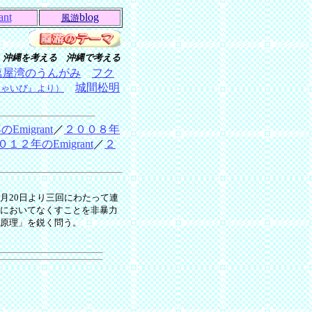
ant
blog
風游
沖縄を考える 沖縄で考える
塩屋湾のうんがみ
フク
城間松明
じゃいび』より）
migrant
／
２００８年
０１２年のEmigrant
／
２
月20日より三回にわたって連
においてなくすことを非暴力
原理」を鋭く問う。