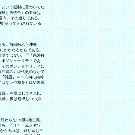
）という擬制に基づいてな
離と再併合）の要諦(よ
言う。その通りである。
(そうてん)されている
ある。前回触れた沖縄
いにかかわるからである。
自明ではない。「『県外移
のポジショナリティであ
、そのポジショナリティに
は沖縄の近現代史のなかで
と〝雑音〟を一方向に純粋
ではない位相をもはや無視
復帰」を境にしてそれ以
復帰」後は包摂しつつ排
『終わらない植民地主義』
つも、「イャームンヤワー
)からみれば、繰り返し主