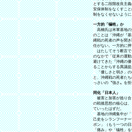
とする二段階改良主義
安保体制をなくすこと
制をなくせないように
一方的「犠牲」か
高橋氏は米軍基地の
のことは「沖縄が『基
縄戦の死者の声を聞き
任がない。一方的に押
はたしてそう断言で
のなかで「従来の運動
避けてきた『沖縄の優
ることからする異議提
「優しさと弱さ」の
と、沖縄戦の死者たち
っさいの〝強さ〟を拒
同化「日本人」
被害と加害が捻り合
の戦後思想の核心は、
ていったはずだ。
基地の沖縄集中が「
己史をシランフーナー
ポン」（もう一つの日
「痛み」や「犠牲」を