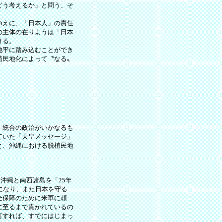
どう考えるか」と問う、そ
ゆえに、「日本人」の責任
の主体の在りようは「日本
ける。
地平に踏み込むことができ
植民地化によって〝なる〟
、統合の政治がいかなるも
ていた「天皇メッセージ」
と、沖縄における脱植民地
沖縄と南西諸島を「25年
になり、また日本を守る
全保障のために米軍に頼
に至るまで貫かれているの
言すれば、すでにはじまっ