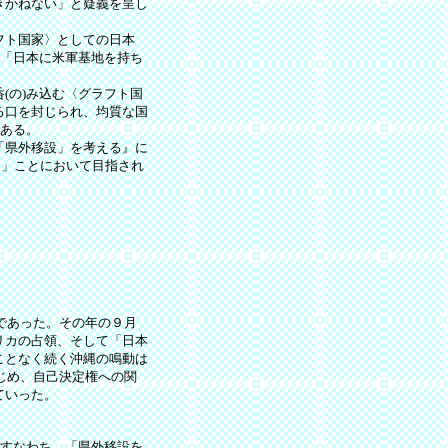
きかねない」と疑義を呈し
フト国家〉としての日本
、「日本に米軍基地を持ち
(の)み込む〈グラフト国
る口を封じられ、均質な国
もある。
「県外移設」を考える』に
る」ことにおいて目指され
であった。その年の９月
リカの占領、そして「日本
ことなく続く沖縄の鳴動は
じめ、自己決定権への関
ていった。
。すなわち、「県外移設を