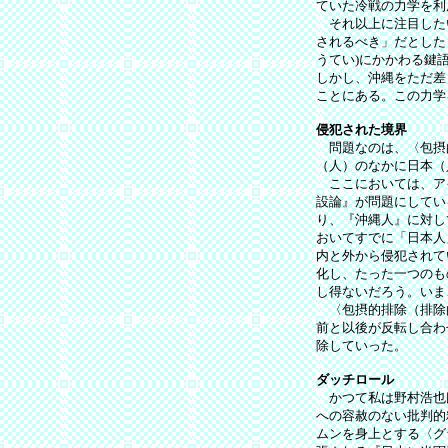
ていた冷戦の力学を利
それ以上に注目した
されるべき」だとした
うてい)にかかわる鍵
しかし、沖縄をただ差
ことにある。この力学
侵犯された境界
問題なのは、〈包摂
（人）のなかに日本（
ここにおいては、ア
設論』が問題にしてい
り、『沖縄人』に対し
おいてすでに「日本人
内と外から侵犯されて
化し、たった一つのも
し得ないだろう。いま
〈包摂的排除（排除的
前と以後が反転し合わ
除していった。
ダッチロール
かつて私は野村浩也氏
への容赦のない批判的
ムンを身上とする〈グ