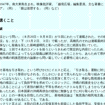
1947年。南大東島生まれ。映像批評家。「越境広場」編集委員。主な著書に
ア」（同）、「眼は巡歴する」（同）など）
聴くこと
破
という問い」（８月20日～９月８日）が５回にわたって連載された。その
設』を」が上・下（11月２日、３日）で載ったが、高橋氏のそれは連載最終
保ないし疑義を呈した新崎盛暉氏と私への応答に主に紙面を割いていた。
事は、１回で４名のコメントを拾うというきわめて限定的な内容だったため
橋氏の応答によってもなお疑義は解消されなかったことから、あらためて県
を沖縄の戦後思想史の論脈から問い返していく必要性に迫られた。
そ基地を引き取れ」という呼びかけにイエスと応え、「引き取る」運動に対
ート）という形容がなされる。たしかにいままで見られなかった取り組みで
いにはならない。しかし、その理路を注意深く見ていくと、奇妙な既視感を
地の移設によって負担平等を求めていくロジックに、沖縄の戦後史をひと色
に入ることによって差別の解消と平等を求めたベクトルを見てしまうからで
あったため、日本国家の沖縄再併合の狡知に無惨なまでに刈り取られていっ
（人）との一体化を目指したのに対し、基地移設論は「無意識の植民地主義
ている違いがあるにしても、である。
ックリと言えば、８割の日本人の安保支持を前提にした負担平等は、安保を