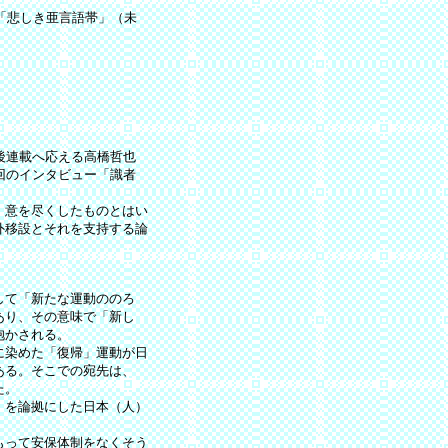
「悲しき亜言語帯」（未
後連載へ応える高橋哲也
回のインタビュー「識者
、意を尽くしたものとはい
外移設とそれを支持する論
して「新たな運動ののろ
あり、その意味で「新し
抱かされる。
に染めた「復帰」運動が日
ある。そこでの宛先は、
た。
」を論拠にした日本（人）
もって安保体制をなくそう