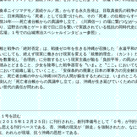
食卓ニイツマデモ／居続ケル／黒」からする永久告発は、目取真俊氏の戦争
に、日米両国から「死者」として位置づけられ、その「死者」の位相からす
恨24年――死亡者台帳からの異議申し立て」（川満信一）の場に繋(つな)が
り、辺野古の海とゲート前で日に日を繋いで実践されている抵抗の同時代史
広場」１号での山城博治スペシャルインタビュー参照）。
相と戦争の「絶対否定」は、戦後ゼロ年を生きる沖縄が召換した「永遠平和
いにしても、絶えず現実に働きかけ現実を変える「統整的理念」（カント）
を数量化し「合理的」に分散するという現実主義が陥る「負担平等」の罠(わな
踏みとどまること、少女を陵辱した戦争器官を〝いま〟と〝ここ〟において
において組織し返していくこと。「安保条約の廃棄と日本の軍事力の完全解
と、死亡者台帳の中から沖縄100万の人間が蘇生するためには、いまのとこ
年に刻んだ「死亡者台帳からの異議申し立て」は、沖縄が生き延びていくための
い世代の責任が問われる。
）
場』１号を読む
２０１５年１２月２５日）に刊行された。創刊準備号として「０号」が刊行
も思える刊行ペースである、否、沖縄の現況が「師走」を強制されたか。なに
点、われらが現場、抗う沖縄の思想＞である。