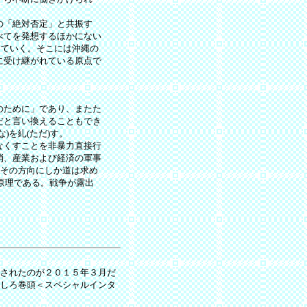
の「絶対否定」と共振す
べてを発想するほかにない
っていく。そこには沖縄の
に受け継がれている原点で
のために」であり、またた
だと言い換えることもでき
)を糺(ただ)す。
なくすことを非暴力直接行
消、産業および経済の軍事
ろその方向にしか道は求め
原理である。戦争が露出
されたのが２０１５年３月だ
しろ巻頭＜スペシャルインタ