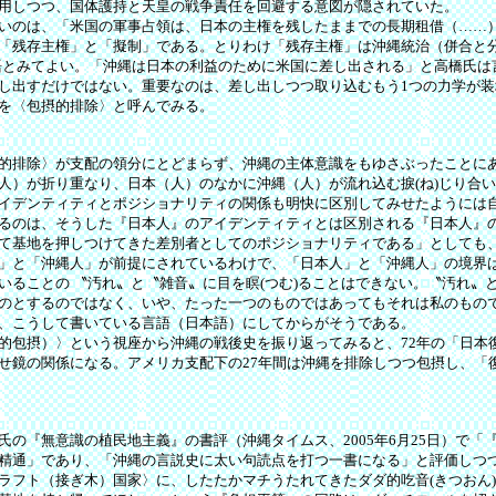
用しつつ、国体護持と天皇の戦争責任を回避する意図が隠されていた。
いのは、「米国の軍事占領は、日本の主権を残したままでの長期租借（……
「残存主権」と「擬制」である。とりわけ「残存主権」は沖縄統治（併合と分
語とみてよい。「沖縄は日本の利益のために米国に差し出される」と高橋氏は
し出すだけではない。重要なのは、差し出しつつ取り込むもう1つの力学が装填
を〈包摂的排除〉と呼んでみる。
的排除〉が支配の領分にとどまらず、沖縄の主体意識をもゆさぶったことに
人）が折り重なり、日本（人）のなかに沖縄（人）が流れ込む捩(ね)じり合
イデンティティとポジショナリティの関係も明快に区別してみせたようには
るのは、そうした『日本人』のアイデンティティとは区別される『日本人』
て基地を押しつけてきた差別者としてのポジショナリティである」としても
」と「沖縄人」が前提にされているわけで、「日本人」と「沖縄人」の境界
いることの 〝汚れ〟と〝雑音〟に目を瞑(つむ)ることはできない。〝汚れ〟
のとするのではなく、いや、たった一つのものではあってもそれは私のもの
、こうして書いている言語（日本語）にしてからがそうである。
包摂）〉という視座から沖縄の戦後史を振り返ってみると、72年の「日本
せ鏡の関係になる。アメリカ支配下の27年間は沖縄を排除しつつ包摂し、「
の『無意識の植民地主義』の書評（沖縄タイムス、2005年6月25日）で「
精通」であり、「沖縄の言説史に太い句読点を打つ一書になる」と評価しつ
ラフト（接ぎ木）国家〉に、したたかマチうたれてきたダダ的吃音(きつおん