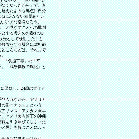
がなくなったから」で、さ
を超えたような地点に自分
これは足がない幽霊みたい
しんらつ)な指摘だろう。
し」と見なすことへの批判
とする考えの剣呑(けん
設先として検討したこと
外移設をする場合には可能
るところなどは、それまで
る。
は、「負担平等」の「平
る。「戦争体験の風化」と
納に墜落し、24歳の青年と
呼び入れながら、アメリカ
目の形ニナッテ」という一
ガアリマス／アナタノ食卓
と、アメリカ占領下の沖縄
縄戦を生き延びてしまった
ル／黒〉を持つことによっ
から不断に働きかげられ