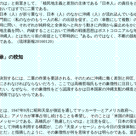
のは」と前置きして、「植民地主義と差別の主体である『日本人』の責任を
おいてはすでに二重である。
日本（人）が折り重なり、日本（人）のなかに沖縄（人）が流れ込んでいる
門前に〈私のなかのもう一人の私〉の出頭を促す。この〈単数にして複数〉
時に問い、それぞれが純粋化と全体化へと向かう動きに内側から歯止めをか
地主義を問い、内破することにおいて沖縄の戦後思想はポストコロニアルな
沖縄人」とは当たり前の前提として即時的に〝ある〟のではなく、不断の脱
ある。（琉球新報20160120）
除」の狡知
決別するには、二重の作業を要請される。そのために沖縄に働く差別と抑圧
にされなければならないだろう。ここでは高橋哲哉氏もその象徴性に注目し
たい。なぜなら、その象徴性をどう認識するかは日本国家の沖縄支配の構造
関係ではないからである。
は、1947年9月に昭和天皇が側近を通してマッカーサ―とアメリカ政府へ、
れ以上」アメリカが軍事占領し続けることを希望し、そのことは「米国の利益
メッセージである。高橋氏が「熟慮したいのは」と注意を促し、「日本の安
として沖縄を利用する構図が、この『天皇メッセージ』から今日の安保体制
とだ」と指摘したように、その象徴性が何を意味するかは明らかである。追