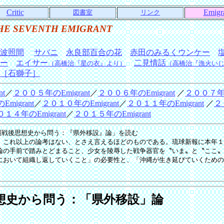
Critic
Emigr
図書室
リンク
HE SEVENTH EMIGRANT
波照間
サバニ
永良部百合の花
赤田のみるくウンケー
ー
エイサー
二見情話
（高橋治『星の衣』より）
（高橋治『漁火い
［石獅子］
t
／
２００５年のEmigrant
／
２００６年のEmigrant
／
２００７年のE
migrant
／
２０１０年のEmigrant
／
２０１１年のEmigrant
／
２
１４年のEmigrant
／
２０１５年のEmigrant
効「沖縄戦後思想史から問う：『県外移設』論」を読む
これ以上の論考はない、とさえ言えるほどのものである。琉球新報に本年１
論の手前で踏みとどまること、少女を陵辱した戦争器官を〝いま〟と〝ここ〟
において組織し返していくこと」の必要性と、「沖縄が生き延びていくための
想史から問う：「県外移設」論