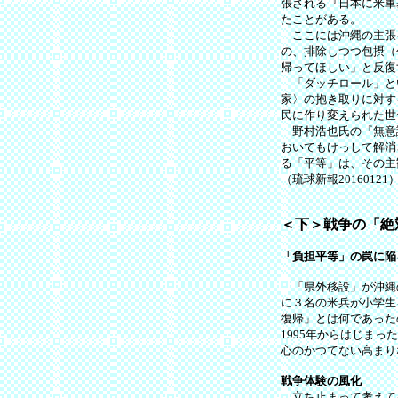
張される『日本に米軍
たことがある。
ここには沖縄の主張
の、排除しつつ包摂（
帰ってほしい」と反復
「ダッチロール」とい
家〉の抱き取りに対す
民に作り変えられた世
野村浩也氏の『無意
おいてもけっして解消
る「平等」は、その主
（琉球新報
＜下＞戦争の「絶
「負担平等」の罠に陥
「県外移設」が沖縄の
に３名の米兵が小学生
復帰」とは何であった
1995年からはじま
心のかつてない高まり
戦争体験の風化
立ち止まって考えてみ