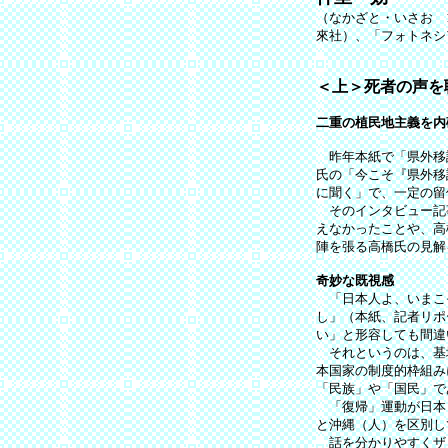
（なかざと・いさお 
來社）、「フォトネシ
＜上＞死者の声を
二重の植民地主義を内
昨年本紙で「県外移設
氏の「今こそ『県外移
に聞く」で、一定の留
そのインタビュー記
えなかったことや、高
陣を張る高橋氏の見解
奇妙な既視感
「日本人よ、いまこ
し」（本紙、記者リポ
い」と形容しても間違
それというのは、基
本国家の制度的枠組み
「民族」や「国民」で
「復帰」運動が日本
と沖縄（人）を区別し
話を分かりやすくザ