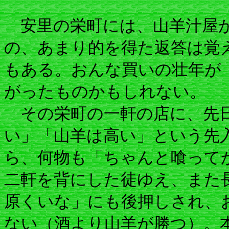
安里の栄町には、山羊汁屋が
の、あまり的を得た返答は覚
もある。おんな買いの壮年が
がったものかもしれない。
その栄町の一軒の店に、先日
い」「山羊は高い」という先
ら、何物も「ちゃんと喰って
二軒を背にした徒ゆえ、また
原くいな」にも後押しされ、
ない（酒より山羊が勝つ）。