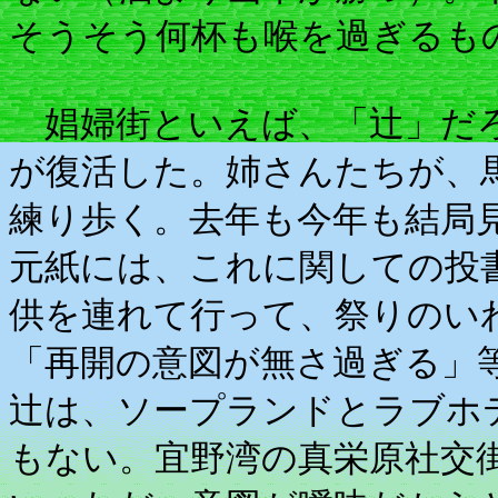
そうそう何杯も喉を過ぎるも
娼婦街といえば、「辻」だろ
が復活した。姉さんたちが、
練り歩く。去年も今年も結局
元紙には、これに関しての投
供を連れて行って、祭りのい
「再開の意図が無さ過ぎる」
辻は、ソープランドとラブホ
もない。宜野湾の真栄原社交