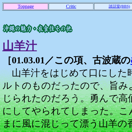
Toppage
Critic
談話室(BBS)
山羊汁
［01.03.01／この項、古波蔵の
山羊汁をはじめて口にした時
ルトのものだったので、旨み
じられたのだろう。勇んで高
にしてやられてしまった。こ
まに風に混じって漂う山羊の