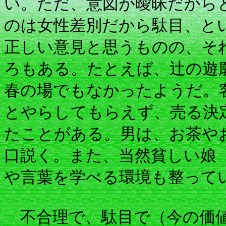
い。ただ、意図が曖昧だから
のは女性差別だから駄目、と
正しい意見と思うものの、そ
ろもある。たとえば、辻の遊
春の場でもなかったようだ。
とやらしてもらえず、売る決
たことがある。男は、お茶や
口説く。また、当然貧しい娘
や言葉を学べる環境も整って
不合理で、駄目で（今の価値