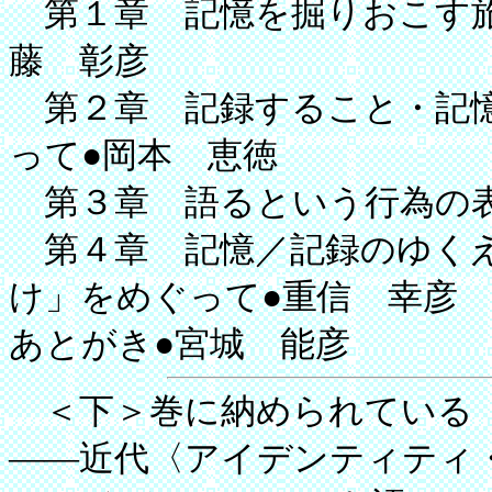
第１章 記憶を掘りおこす旅
藤 彰彦
第２章 記録すること・記憶
って●岡本 恵徳
第３章 語るという行為の表
第４章 記憶／記録のゆくえ
け」をめぐって●重信 幸彦
あとがき●宮城 能彦
＜下＞巻に納められている「
――近代〈アイデンティティ