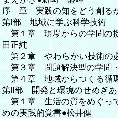
序 章 実践の知をどう創る
第Ⅰ部 地域に学ぶ科学技術
第１章 現場からの学問の捉
田正純
第２章 やわらかい技術の必
第３章 問題解決型の学問・
第４章 地域からつくる循環
第Ⅱ部 開発と環境のせめぎあ
第１章 生活の質をめぐって
めの実践的覚書●松井健