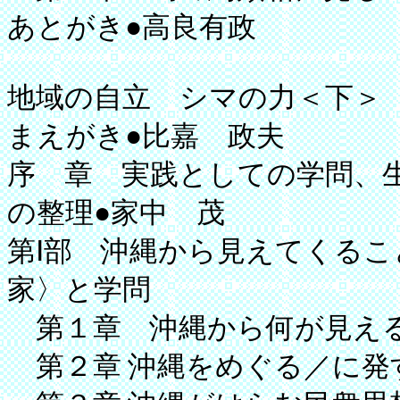
あとがき●高良有政
地域の自立 シマの力＜下＞
まえがき●比嘉 政夫
序 章 実践としての学問、
の整理●家中 茂
第Ⅰ部 沖縄から見えてくる
家〉と学問
第１章 沖縄から何が見える
第２章 沖縄をめぐる／に発