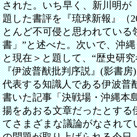
された。いち早く、新川明が
題した書評を『琉球新報』（200
とんど不可侵と思われている
書」”と述べた。次いで、沖
と現在＞と題して、“歴史研
『伊波普猷批判序説』(影書房
代表する知識人である伊波普
書いた記事「決戦場・沖縄本
揚をあおる文章だったとする
てさまざまな議論がなされて
の問題が取り上げられる今日