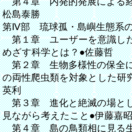
第４章 内発的発展による経
松島泰勝
第Ⅳ部 琉球孤・島嶼生態系
第１章 ユーザーを意識した
めざす科学とは？●佐藤哲
第２章 生物多様性の保全に
の両性爬虫類を対象とした研
英利
第３章 進化と絶滅の場とし
見ながら考えたこと●伊藤嘉
第４章 島の鳥類相に見る生