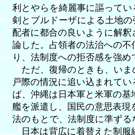
利とやらを綺麗事に謳ってい
剣とブルドーザによる土地の
配者に都合の良いように解釈
論した。占領者の法治への不
り、法制度への拒否感を強め
ただ、復帰のときも、いま
戸際の情況に追い込まれてい
ば、沖縄は日本軍と米軍の基
艦を派遣し、国民の意思表現
法のもとで、法制度に準ずる
日本は背広に着替えた制服