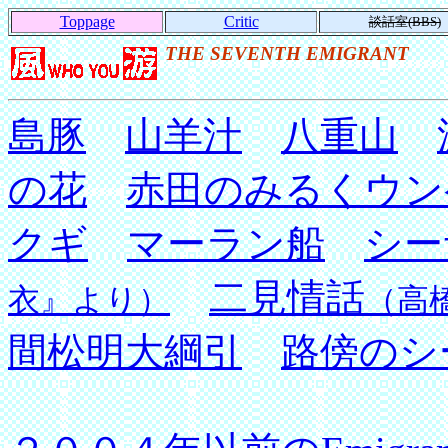
Toppage
Critic
談話室(BBS)
THE SEVENTH EMIGRANT
島豚
山羊汁
八重山
の花
赤田のみるくウン
クギ
マーラン船
シー
二見情話
衣』より）
（高
間松明大綱引
路傍のシ