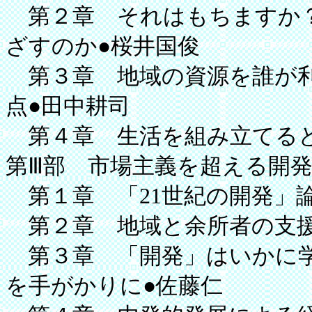
第２章 それはもちますか？
ざすのか●桜井国俊
第３章 地域の資源を誰が利
点●田中耕司
第４章 生活を組み立てると
第Ⅲ部 市場主義を超える開
第１章 「21世紀の開発」
第２章 地域と余所者の支援
第３章 「開発」はいかに学
を手がかりに●佐藤仁