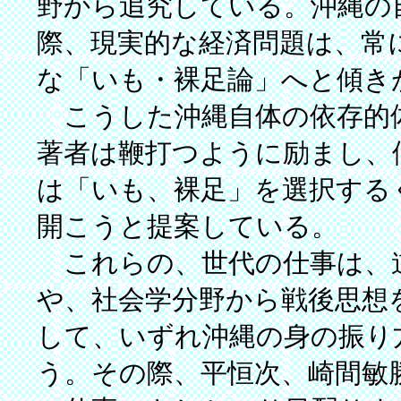
野から追究している。沖縄の
際、現実的な経済問題は、常
な「いも・裸足論」へと傾き
こうした沖縄自体の依存的
著者は鞭打つように励まし、
は「いも、裸足」を選択する
開こうと提案している。
これらの、世代の仕事は、
や、社会学分野から戦後思想
して、いずれ沖縄の身の振り
う。その際、平恒次、崎間敏