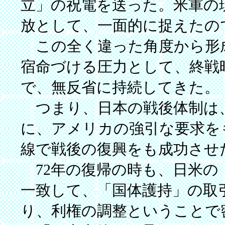
立」の祝電を送った。米軍の
放として、一面的に捉えたの
この全く違った角度から形
宿命づける圧力として、終戦
で、無反省に持続してきた。
つまり、日本の戦後体制は
に、アメリカの強引な要求を
線で戦後の復興をも成功させ
72年の復帰の時も、日米の
一致して、「国体護持」の取
り、利権の調整ということで