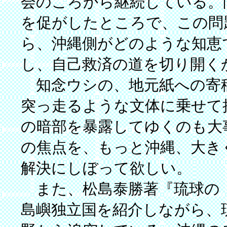
会のころから継続している。
を促がしたところで、この問
ら、沖縄側がどのような知恵
し、自己救済の道を切り開く
知念ウシの、地元紙への寄
突っ走るような文体に乗せて
の暗部を暴露してゆくのも大
の焦点を、もっと沖縄、大き
解決にしぼって欲しい。
また、松島泰勝著『琉球の「
島嶼独立国を紹介しながら、