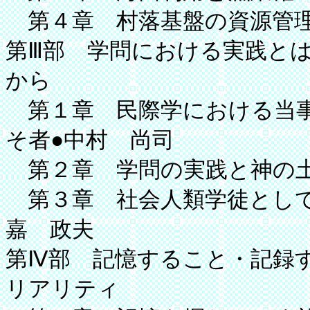
第４章 村落基盤の資源管理
第Ⅲ部 学問における実践と
から
第１章 民際学における当事
そ者●中村 尚司
第２章 学問の実践と神の土
第３章 社会人類学徒として
嘉 政夫
第Ⅳ部 記憶すること・記録
リアリティ