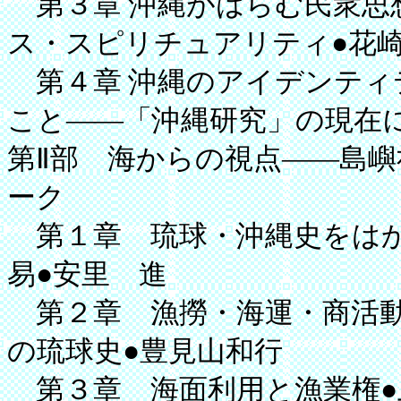
第３章 沖縄がはらむ民衆思
ス・スピリチュアリティ●花
第４章 沖縄のアイデンティ
こと――「沖縄研究」の現在
第Ⅱ部 海からの視点――島
ーク
第１章 琉球・沖縄史をはか
易●安里 進
第２章 漁撈・海運・商活動
の琉球史●豊見山和行
第３章 海面利用と漁業権●