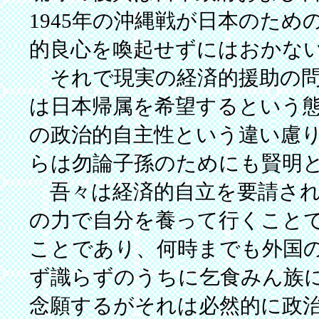
1945年の沖縄戦が日本のた
的良心を喚起せずにはおかな
それで現実の経済的援助の問
は日本帰属を希望するという
の政治的自主性という違い慮
らは勿論子孫のためにも賢明
吾々は経済的自立を要請され
の力で自分を養って行くこと
ことであり、何時までも外国
ず識らずのうちに乞食みん族
念願するがそれは必然的に政