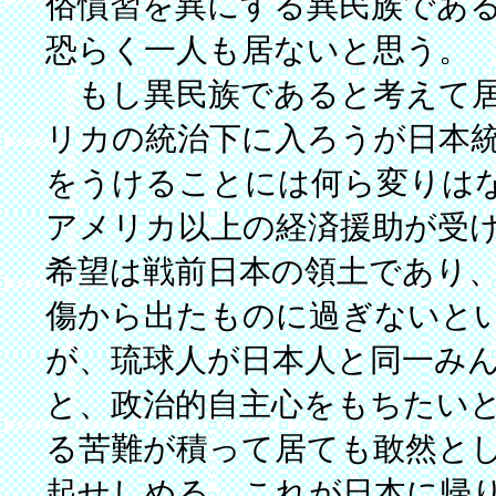
俗慣習を異にする異民族であ
恐らく一人も居ないと思う。
もし異民族であると考えて居
リカの統治下に入ろうが日本
をうけることには何ら変りは
アメリカ以上の経済援助が受
希望は戦前日本の領土であり
傷から出たものに過ぎないと
が、琉球人が日本人と同一み
と、政治的自主心をもちたい
る苦難が積って居ても敢然と
起せしめる。これが日本に帰