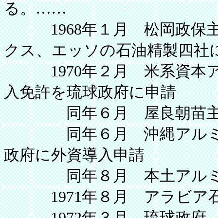
る。……
1968年１月 松岡政保主
クス、エッソの石油精製四社
1970年２月 米系資本ア
入免許を琉球政府に申請
同年６月 屋良朝苗主席
同年６月 沖縄アルミ（
政府に外資導入申請
同年８月 本土アルミ五
1971年８月 アラビア石
1972年３月 琉球政府、