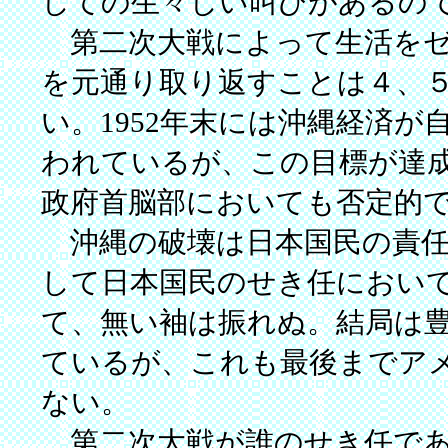
しての生々しい叫びがあるの
第二次大戦によって生活をゼ
を元通り取り返すことは４、
い。1952年末には沖縄経済
われているが、この目標が達
政府首脳部においても否定的
沖縄の破壊は日本国民の責任
して日本国民のせき任におい
て、無い袖は振れぬ。結局は
ているが、これも最後までア
ない。
第二次大戦が誰のせき任であ