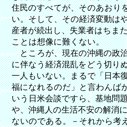
住民のすべてが、そのあおり
い。そして、その経済変動は
産者が続出し、失業者はちま
ことは想像に難くない。
ところが、現在の沖縄の政治
に伴なう経済混乱をどう切り
一人もいない。まるで「日本
福になれるのだ」と言わんば
いう日米会談ですら、基地問
や、沖縄人の生活不安の解消
ないのである。－それから考