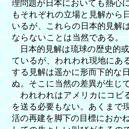
理問題が日本においても熱心
もそれぞれの立場と見解から
いるが、これらの日本的見解
ならないことは当然である。
日本的見解は琉球の歴史的或
ているが、われわれ現地にあ
する見解は遥かに形而下的な
ぬ。そこに当然の差異が生じ
われわれはアメリカにコビる
を送る必要もない。あくまで
活の再建を脚下の目標におか