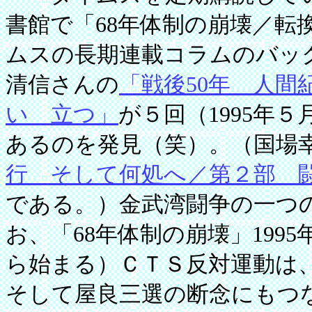
書館で「68年体制の崩壊／転
ムスの長期連載コラムのバッ
清信さんの
「戦後50年 人
い 立つ」
が５回（1995年５
あるのを発見（笑）。（国場
行 そして何処へ／第２部 
である。）金武湾闘争の一つ
お、「68年体制の崩壊」1995
ら始まる）ＣＴＳ反対運動は
そして屋良三選の断念にもつ