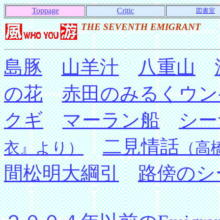
Toppage
Critic
図書室
THE SEVENTH EMIGRANT
島豚
山羊汁
八重山
の花
赤田のみるくウン
クギ
マーラン船
シー
二見情話
衣』より）
（高
間松明大綱引
路傍のシ