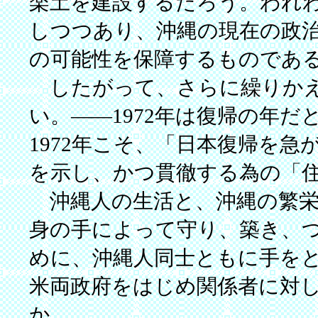
楽土を建設するだろう。われ
しつつあり、沖縄の現在の政
の可能性を保障するものであ
したがって、さらに繰りかえ
い。――1972年は復帰の年
1972年こそ、「日本復帰を
を示し、かつ貫徹する為の「
沖縄人の生活と、沖縄の繁栄
身の手によって守り、築き、
めに、沖縄人同士ともに手を
米両政府をはじめ関係者に対
か。