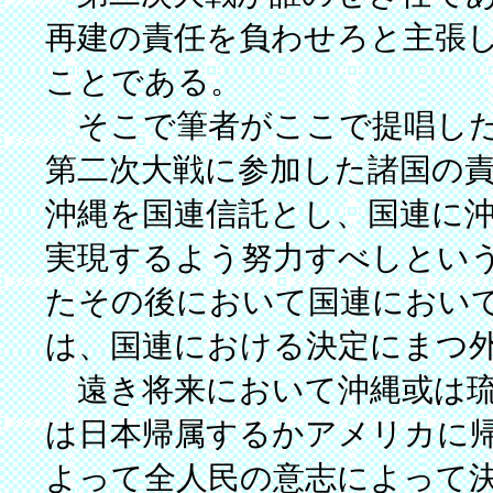
再建の責任を負わせろと主張
ことである。
そこで筆者がここで提唱した
第二次大戦に参加した諸国の
沖縄を国連信託とし、国連に
実現するよう努力すべしとい
たその後において国連におい
は、国連における決定にまつ
遠き将来において沖縄或は琉
は日本帰属するかアメリカに
よって全人民の意志によって