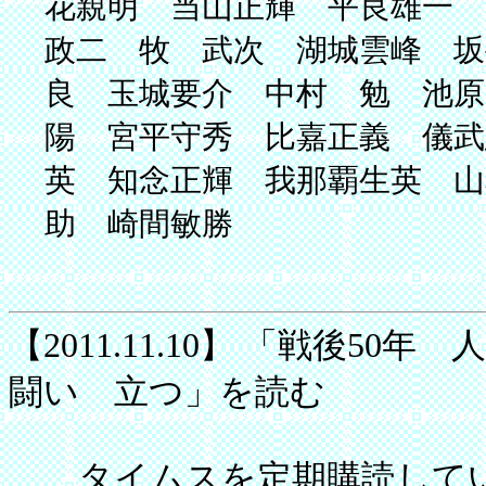
花親明 当山正輝 平良雄一 
政二 牧 武次 湖城雲峰 坂
良 玉城要介 中村 勉 池原
陽 宮平守秀 比嘉正義 儀武
英 知念正輝 我那覇生英 山
助 崎間敏勝
【2011.11.10】 「戦後
闘い 立つ」を読む
タイムスを定期購読してい