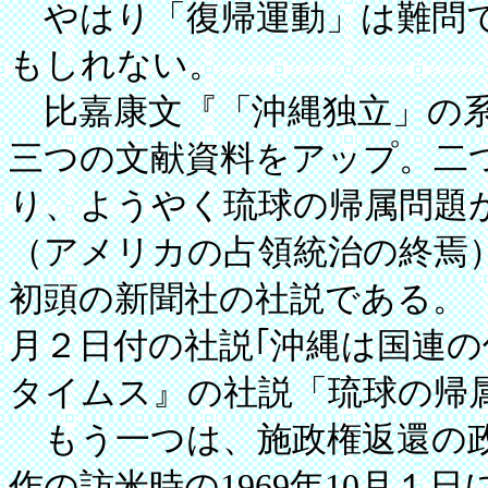
やはり「復帰運動」は難問で
もしれない。
比嘉康文『「沖縄独立」の系譜』
三つの文献資料をアップ。二
り、ようやく琉球の帰属問題
（アメリカの占領統治の終焉）
初頭の新聞社の社説である。『う
月２日付の社説｢沖縄は国連の
タイムス』の社説「琉球の帰
もう一つは、施政権返還の政
作の訪米時の1969年10月１