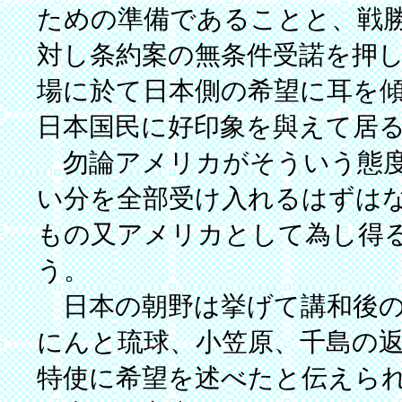
ための準備であることと、戦
対し条約案の無条件受諾を押
場に於て日本側の希望に耳を
日本国民に好印象を與えて居
勿論アメリカがそういう態度
い分を全部受け入れるはずは
もの又アメリカとして為し得
う。
日本の朝野は挙げて講和後の
にんと琉球、小笠原、千島の
特使に希望を述べたと伝えら