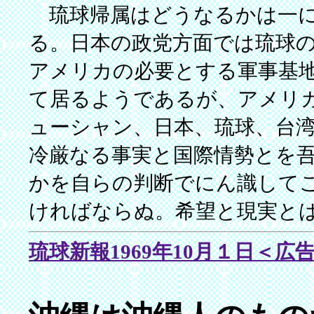
琉球帰属はどうなるかは一に
る。日本の政党方面では琉球
アメリカの必要とする軍事基
て居るようであるが、アメリ
ューシャン、日本、琉球、台
冷厳なる事実と国際情勢とを
かを自らの判断でにん識して
ければならぬ。希望と現実と
琉球新報1969年10月１日＜広