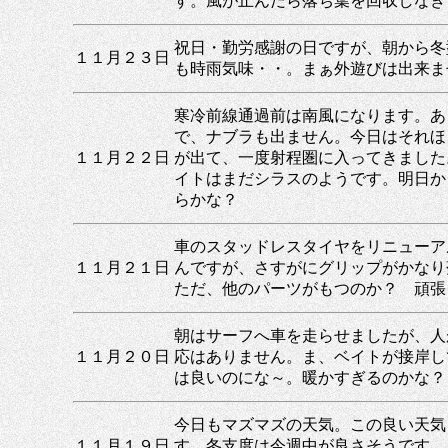
す。風が止んだら落ち葉を回収しなき
祝日・勤労感謝の日ですが、朝から冬
１１月２３日
も時雨気味・・。まぁ外遊びは出来ま
寒冷前線通過前は南風になります。あ
で、ナブラも出ません。今日はそれほ
１１月２２日
が出て、一度射程圏に入ってきました
イトはまだシラスのようです。明日か
らかな？
車のスタッドレスタイヤをリニューア
１１月２１日
んですが、さすがにグリップがかなり
ただ、他のパーツがもつのか？ 頑張
朝はサーフへ車を走らせましたが、人
１１月２０日
応はありません。ま、ベイトが接岸し
は良いのにな～。暖かすぎるのかな？
今日もマズマズの天気。この良い天気
１１月１９日
す。冬支度は今週中が良さそうです。