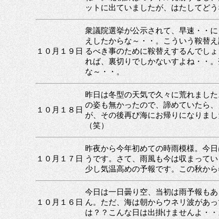
ットに出ていましたが、はたしてどう
衆議院選挙が公示されて、早速・・に
えしたからな～・・。こういう鞍替え
１０月１９日
るべき事のために鞍替えするんでしょ
れば、裏切りでしかないすよね・・。
な～・・。
昨日は冬型の天気で久々に荒れました
の姿も無かったので、諦めていたら、
１０月１８日
が、その後再び海にお帰りになりまし
（笑）
昨夜から今年初めての時雨模様。今日
１０月１７日
うです。さて、雨風も今は収まってい
少し気温高めの予報です。この秋から
今日は一日曇り空、当初は雨予報もあ
１０月１６日
ん。ただ、海は朝からウネリ波があっ
は？？こんな日は出掛けませんよ・・