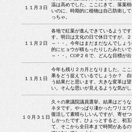
温は高めでした。ここにきて、落葉樹
１１月３日
いのに、時期的に植物は自己防衛して
っちゃ。
各地で紅葉が進んできているようです
す。明日は文化の日で休日ですが、２
１１月２日
～・・。今年はまだまだなんでしょう
的にヒョウが積もったりしたみたいで
～・・。COP２６で、どんな目標が
今年も残り２カ月となりました。ここ
果をどう捉えているでしょうか？ 自
１１月１日
う結果だと思います。大きな変革は望
い。そんな思いが見えるような気がし
久々の衆議院議員選挙。結果はどうな
ネタです。やっぱり凄かったワリエワ
復活して素晴らしいんですが、寄せつ
１０月３１日
しかったです。ひょっとすると、初五
て、そこから全日本まで時間があるの