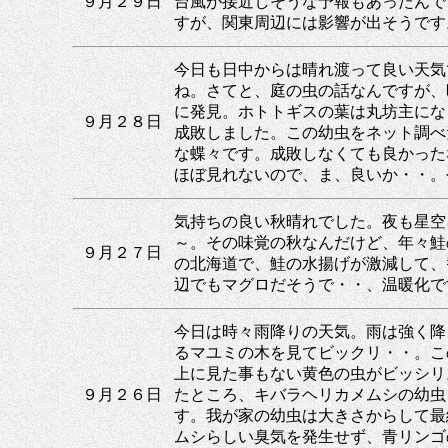
９月２９日
台風が接近しそうな予報もあったんで
すが、関東周辺には影響が出そうです
今日も日中からは晴れ渡って良い天気
ね。さてと、庭の虫の話なんですが、
に発見。ホトトギスの葉は丸坊主にな
９月２８日
成敗しました。この幼虫をネット調べ
な蝶々です。成敗しなくても良かった
ほぼ見れないので、ま、良いか・・。
気持ちの良い秋晴れでした。夜も星空
～。その味覚の秋なんだけど、年々鮭
９月２７日
の北海道で、鮭の水揚げが激減して、
辺でもマグロだそうで・・、温暖化で
今日は時々雨降りの天気。雨は強く降
るマユミの木を見てビックリ・・。こ
上に見た事もない黄色の虫がビッシリ
９月２６日
たところ、キバラヘリカメムシの幼虫
す。我が家の幼虫は大きさからして最
ムシらしい臭気を発生せず、青リンゴ