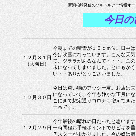
新潟柏崎発信のソルトルアー情報オー
今日
今朝までの積雪が１５ｃｍ位。日中は
今は吹雪になっています。こんな天気
１２月３１日
て、ツララがあるなんて・・・。この
（大晦日）
末になってしまいました。とにもかく
い・・ありがとうございました。
今日は買い物のアッシー君。お店は夫
になっていて、今年も静かな正月にな
１２月３０日
こにきて想定通りコロナも増えてきた
一番です。
今年最後の晴れの日だったと思います
１２月２９日
一時間程お手軽ポイントでサビキを垂
７スターが掛かりました。今の奴は脂