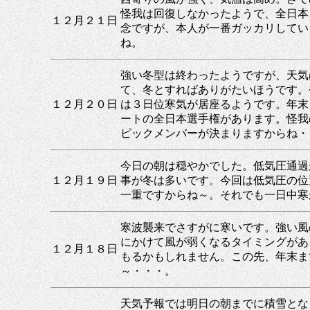
怪我は回復しなかったようで、全日本
１２月２１日
念ですが、本人が一番ガッカリしてい
ね。
強い冬型は終わったようですが、天気
て、冬とすればありがたいほうです。
１２月２０日
は３日位寒気が居座るようです。年末
ートの全日本選手権があります。怪我
ピックメンバーが決まりますからね・
今日の朝は穏やかでした。低気圧通過
１２月１９日
事が冬は多いです。今回は低気圧の位
一重ですからね～。それでも一日中寒
寒波襲来でさすがに寒いです。強い風
にかけて風が弱くなるタイミングがあ
１２月１８日
もるかもしれません。この先、年末ま
～・・・。
天気予報では明日の朝までに積雪とな