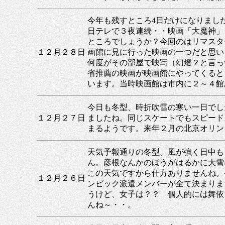
今年も残すところ4日だけになりまし
日テレで３夜連続・・映画「大魔神」
ところでしょうか？今回のはリマスタ
１２月２８日
画館に見に行った映画の一つだと思い
何度がその部屋で映写（幻燈？と言っ
省推薦の映画が映画館にやってくると
います。当時映画館は市内に２～４館
今日も冬型、時折吹雪の寒い一日でし
１２月２７日
ましたね。同じスケートでもスピード
まるようです。来年２月の北京オリン
天気予報通りの冬型。風が強く日中も
ん。彦根なんかのほうがはるかに大雪
この天気ですから仕方ありませんね。
１２月２６日
ンピック派遣メンバーが全て決まりま
うけど、女子は？？ 個人的には舞依
んね～・・。