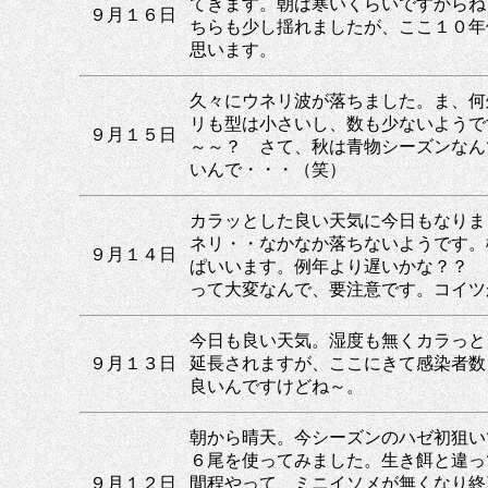
てきます。朝は寒いくらいですからね
９月１６日
ちらも少し揺れましたが、ここ１０年
思います。
久々にウネリ波が落ちました。ま、何
リも型は小さいし、数も少ないようで
９月１５日
～～？ さて、秋は青物シーズンなん
いんで・・・（笑）
カラッとした良い天気に今日もなりま
ネリ・・なかなか落ちないようです。
９月１４日
ぱいいます。例年より遅いかな？？ 
って大変なんで、要注意です。コイツ
今日も良い天気。湿度も無くカラっと
９月１３日
延長されますが、ここにきて感染者数
良いんですけどね～。
朝から晴天。今シーズンのハゼ初狙い
６尾を使ってみました。生き餌と違っ
９月１２日
間程やって、ミニイソメが無くなり終