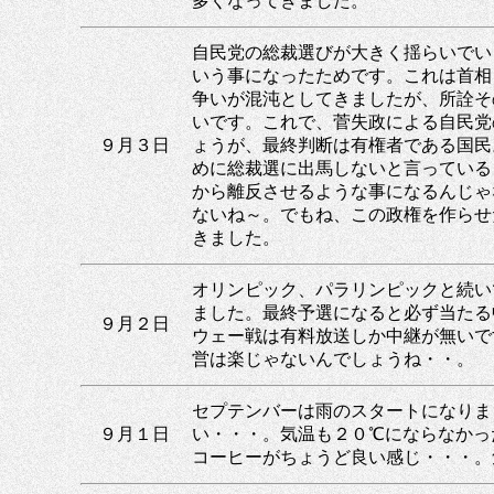
多くなってきました。
自民党の総裁選びが大きく揺らいでい
いう事になったためです。これは首相
争いが混沌としてきましたが、所詮そ
いです。これで、菅失政による自民党
９月３日
ょうが、最終判断は有権者である国民
めに総裁選に出馬しないと言っている
から離反させるような事になるんじゃ
ないね～。でもね、この政権を作らせ
きました。
オリンピック、パラリンピックと続い
ました。最終予選になると必ず当たる
９月２日
ウェー戦は有料放送しか中継が無いで
営は楽じゃないんでしょうね・・。
セプテンバーは雨のスタートになりま
９月１日
い・・・。気温も２０℃にならなかっ
コーヒーがちょうど良い感じ・・・。