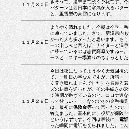
きそうで、週末まで続く予報です。今
１１月３０日
パターンは西日本に寒気が入るパター
と、里雪型の豪雪になります。
ようやく晴れました。今朝は今季一番
に凍っていました。さて、新潟県内も
かった人も多かったと思います。もう
１１月２９日
ーの楽しみと言えば、ナイターと温泉
に残っているのは志賀高原ですね～。
ースと、スキー場渡りのちょっとした
今日は夜になってようやく天気回復の
て、一昨日の事なんですが、所謂・・
く聞き取れませんでした）を名乗る若
ズの封筒を送ったが、その手続きの返
て時期が過ぎているのと、コロナ過な
１１月２８日
って欲しい・・、なのでその金融機関
は、最初に
保険金等
って言ったので、
答えました。基本的に、役所が保険金
というはずです。今回は最後に、
電話
った瞬間に電話を切られました。こん