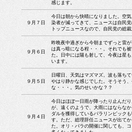
感じます。
今日は朝から快晴になりました。空気
９月７日
染者が減ってきて、ニュースは自民党
トップニュースなので、自民党の総裁
昨晩夜中過ぎから今朝までずっと雷が
は真っ暗になる程・・・。それでも被
９月６日
た。日中には陽も射して、今夜は星も
います。
日曜日、天気はマズマズ。波も落ちて
９月５日
やはり静かな感じでした。そうそう、
な・・・。気のせいかな？？
今日はほぼ一日雨が降ったり止んだり
が、遠くのようで、大雨にはならなか
ダルを獲得しているパラリンピックも
９月４日
す。ただ、総理辞任ニュースが出てか
た。オリ・パラの開催に関しても、コ