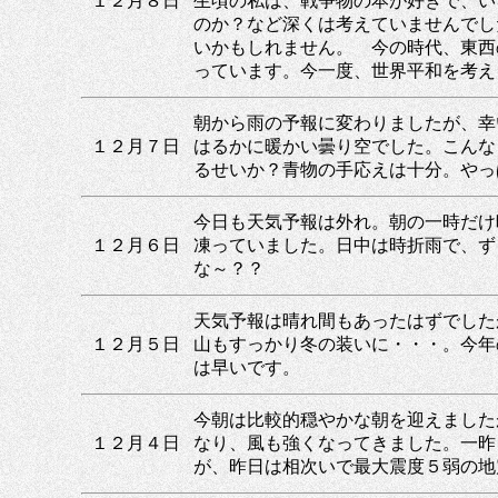
１２月８日
生頃の私は、戦争物の本が好きで、い
のか？など深くは考えていませんでし
いかもしれません。 今の時代、東西
っています。今一度、世界平和を考え
朝から雨の予報に変わりましたが、幸
１２月７日
はるかに暖かい曇り空でした。こんな
るせいか？青物の手応えは十分。やっ
今日も天気予報は外れ。朝の一時だけ
１２月６日
凍っていました。日中は時折雨で、ず
な～？？
天気予報は晴れ間もあったはずでした
１２月５日
山もすっかり冬の装いに・・・。今年
は早いです。
今朝は比較的穏やかな朝を迎えました
１２月４日
なり、風も強くなってきました。一昨
が、昨日は相次いで最大震度５弱の地