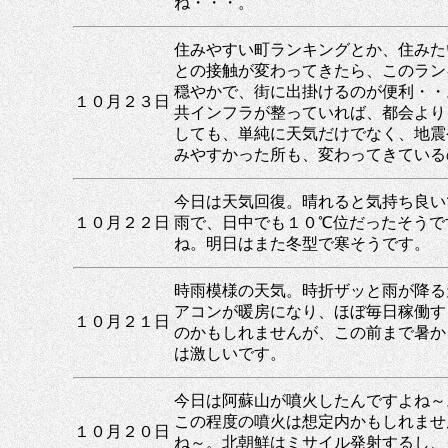
ね・・・。
住みやすい町ランキングとか、住みた
との接触が変わってきたら、このラン
穏やかで、街に出掛けるのが便利・・
１０月２３日
共インフラが整っていれば、都会より
しても、単純に天気だけでなく、地震
みやすかった所も、変わってきている
今日は天気回復。晴れると気持ち良い
１０月２２日
雨で、日中でも１０℃位だったそうで
ね。明日はまた冬型で寒そうです。
時雨模様の天気。時折ザッと雨が降る
アコンが暖房になり、ほぼ毎日稼働す
１０月２１日
のかもしれませんが、この前まで暑か
は激しいです。
今日は阿蘇山が噴火したんですよね～
この程度の噴火は想定内かもしれませ
１０月２０日
ね～。北朝鮮はミサイル発射するし、