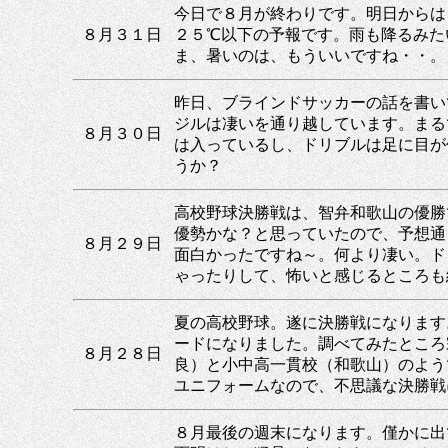
今日で８月が終わりです。明日からは
８月３１日
２５℃以下の予報です。雨も降るみた
ま、暑いのは、もういいですね・・。
昨日、ブラインドサッカーの話を書い
ジルは凄いを通り越しています。まる
８月３０日
は入っているし、ドリブルは足に目が
うか？
高校野球決勝戦は、智弁和歌山の優勝
優勢かな？と思っていたので、予想通
８月２９日
面白かったですね～。何より凄い。ド
ゃったりして、怖いと感じるところも
夏の高校野球。遂に決勝戦になります
ードになりました。調べてみたところ
８月２８日
良）と小中高一貫校（和歌山）のよう
ユニフォームなので、不思議な決勝戦
８月最後の週末になります。僅かに出