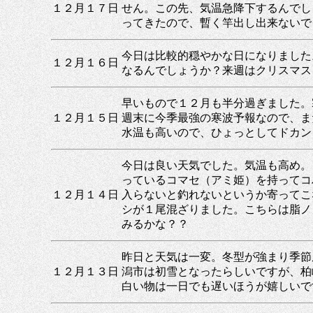
１２月１７日
せん。この先、気温急降下するんでし
ってきたので、暫く竿出し出来ないで
今日は比較的穏やかな日になりました
１２月１６日
なるんでしょうか？来週はクリスマス
早いもので１２月も半分過ぎました。
１２月１５日
週末に今季最強の寒波予報なので、ま
水温も高いので、ひょっとしてドカン
今日は良い天気でした。気温も高め。
っているコマセ（アミ姫）を持ってコ
１２月１４日
入らないと釣れないというか寄ってこ
シが１尾混ざりました。こちらは脂ノ
みるかな？？
昨日と天気は一変。冬型が強まり季節
１２月１３日
潟市は初雪となったらしいですが、柏
白い物は一日でも遅いほうが嬉しいで