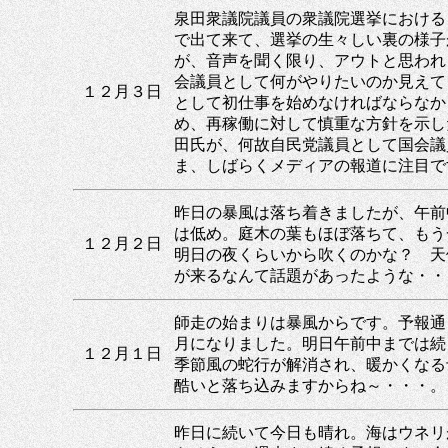
泉田衆議院議員の衆議院選挙における
で出て来て、選挙の生々しい裏の様子
が、音声を聞く限り、アウトと思われ
会議員として何がやりたいのか見えて
１２月３日
として初仕事を始めなければならなか
め、再稼働に対して慎重な方針を示し
田氏が、何故自民党議員として国会議
ま、しばらくメディアの報道に注目で
昨日の暴風は落ち着きましたが、午前
は低め。庭木の葉もほぼ落ちて、もう
１２月２日
明日の夜くらいから吹くのかな？ 天
が来るなんて話題があったような・・
師走の始まりは暴風からです。予報通
月になりました。明日午前中までは続
１２月１日
季節風の蛇行が解消され、暖かくなる
酷いと落ち込みますからね～・・・。
昨日に続いて今日も晴れ。海はウネリ