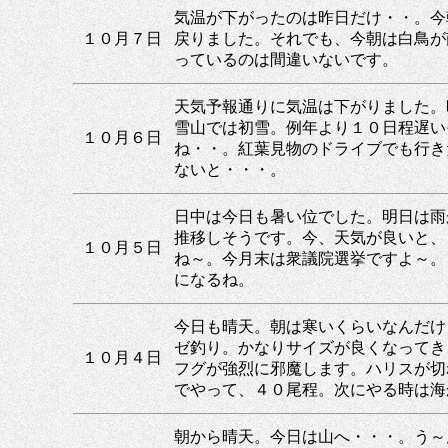
気温が下がったのは昨日だけ・・。今
１０月７日
戻りました。それでも、今朝は白鳥が
っているのは間違いないです。
天気予報通りに気温は下がりました。
雪山では初雪。例年より１０日程遅い
１０月６日
ね・・。紅葉見物のドライブでも行き
ないと・・・。
日中は今日も暑い位でした。明日は雨
推移しそうです。今、天気が良いと、
１０月５日
ね～。今月末は衆議院選挙ですよ～。
になるね。
今日も晴天。朝は寒いくらいなんだけ
ゼ釣り。かなりサイズが良くなってき
１０月４日
フグが強烈に邪魔します。ハリスが切
でやって、４０尾程。次にやる時は海
朝から晴天。今日は山へ・・・。う～