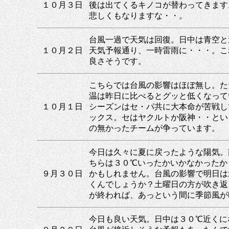
１０月３日
後は出てくるキノコが替わってきます
悲しくもなりますな・・。
台風一過で天気は回復。日中は青空と
１０月２日
天気予報通り、一時雷雨に・・・。こ
良さそうです。
こちらでは台風の影響はほぼ無し。た
温は昨日に比べるとグッと低くなって
１０月１日
シーズンはセ・パ共に大本命が苦戦し
ックス。セはヤクルトか阪神・・とい
の無かったチームが争っています。
今日は久々に夏に戻ったような陽気。
ちらは３０℃いったかいかなかったか
９月３０日
かもしれません。台風の影響で明日は
くんでしょうか？土曜日の方が吹き返
が終われば、あっという間に季節風が
今日も良い天気。日中は３０℃近くに