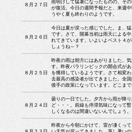
雨明けして猛暑になったものの、その
８月２７日
が復活。今日の週間予報だと、来週中
うやく夏も終わりのようです。
今日は夏が戻った感じでした。ま、猛
です。さて、開幕当初は雨天による中
８月２６日
れてきています。いよいよベスト４が
しょうね～？
昨夜の雨は朝方にはあがりました。気
す。昨夜パラリンピックの開会式があ
８月２５日
を獲得しているようです。さて相変わ
去最高の感染者が出てきました。全国
後手の政策になっています。どこまで
曇りの一日でした。夕方から雨が降り
８月２４日
ど・・・。前線も停滞気味になって暫
しくなるのは間違いないんでしょう。
昨夜から今朝にかけて、雷が凄くって
８月２３日
い天気が戻ってきました。蒸し暑いの