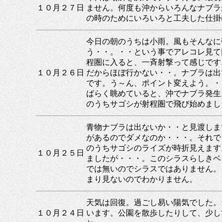
１０月２７日
ません。何度も沖からいろんなナブラ
の時のためにいろいろと工夫した仕掛
今日の朝のうちは小雨。風もそんなに
う・・。・・という事でアレコレ見て
程圏に入ると、一斉射撃って感じです
１０月２６日
だからほぼ行かない・・。ナブラは出
です。う～ん、ポイント変えよう。・
ばらく眺めていると、沖でナブラ発生
のうちサゴシが射程圏で飛び始めました
青物ナブラは出ないか・・と見渡しま
があるのでダメなのか・・・。それで
のうちサゴシのライズが時折見えます
１０月２５日
ましたが・・・。このシラスらしきベ
では無いのでシラスではありません。
まり見ないのでわかりません。
天気は回復。過ごし易い陽気でした。
１０月２４日
います。公園を散歩したりして、少し