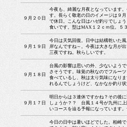
今夜も、綺麗な月夜となっています。
す。長らく敬老の日のイメージは９月
９月２０日
で休日。こんな日はハゼ釣りでしょう
食いです。型はMAX１２ｃｍ位。５
今日は天気回復。日中は結構乾いた風
９月１９日
岸なんですね～。今夜は大きな月が出
三夜ですね。秋らしいです。
台風の影響は思いの外、少ないようで
さそうです。味覚の秋なのでフルーツ
９月１８日
食べているし、秋は太り気味になりま
れるんでしょうけど、なかなか釣り状
明日からは３連休ですかね？その後に
９月１７日
しょうか？？ 台風１４号が九州に上
いコースを辿る予報になっています。
今日の日中は暑いほどでした。柏崎で