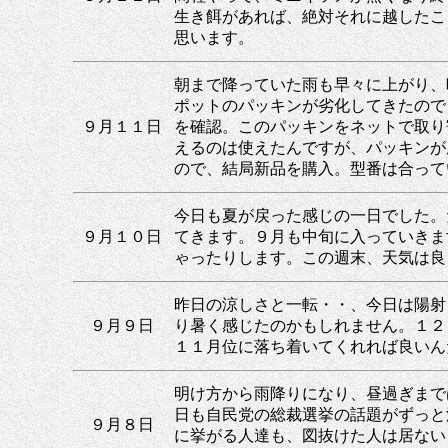
生き餌があれば、絶対それに越したこ
思います。
朝まで降っていた雨も早々に上がり、
ポットのパッキンが劣化してきたので
９月１１日
を確認。このパッキンをネットで取り
えるのは使えたんですが、パッキンが
ので、結局新品を購入。型番は合って
今日も夏が戻った感じの一日でした。
９月１０日
てきます。９月も中旬に入っていきま
ゃったりします。この週末、天気は良
昨日の涼しさと一転・・、今日は陽射
９月９日
り暑く感じたのかもしれません。１２
１１月位に落ち着いてくれれば良いん
明け方から雨降りになり、昼過ぎまで
日も自民党の総裁選挙の話題がずっと
９月８日
に挙がる人達も、図抜けた人は居ない