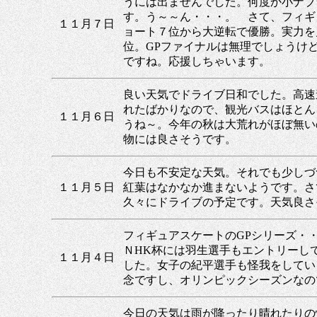
うには出ませんでした。何度か小ナブ
す。う～～ん・・・。 さて、フィギ
１１月７日
ョート７位から大逆転で優勝。実力を
位。GPファイナルは無理でしょうけ
ですね。応援しちゃいます。
良い天気でドライブ日和でした。高速
れたばかりなので、観光バスはほとん
１１月６日
うね～。今年の秋は大荒れがほぼ無い
物には良さそうです。
今日も不安定な天気。それでも少しづ
１１月５日
紅葉はなかなか進まないようです。さ
久々にドライブの予定です。天気良さ
フィギュアスケートのGPシリーズ・
ＮHK杯には羽生選手もエントリーし
１１月４日
した。女子の紀平選手も怪我をしてい
念ですし、オリンピックシーズンなの
今日の天気は雨が降ったり晴れたりの