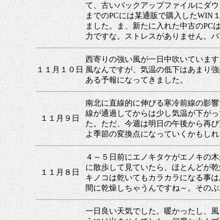
て、古いバックアップファイルにダウ
までのPCには某通販で購入したWI
ました。ま、新たに入れた中古のPC
力ですな。ストレスがありません。バ
西寄りの強い風が一日中吹いています
１１月１０日
風なんですが、気温の低下はあまり強
ある予報になってきました。
南北に直線的に伸びる寒冷前線の影響
線が通過してからは少し気温が下がっ
１１月９日
た。ただ、今週は明日の午後から再び
よ季節の変換点になっていくかもしれ
４～５日前にエノキタケがエノキの木
に散歩して見ていたら、ほとんどが乾
１１月８日
キノコは乾いてもカラカラになる事は
間に乾燥しちゃうんですね～。そのぶ
一日良い天気でした。暖かったし、風