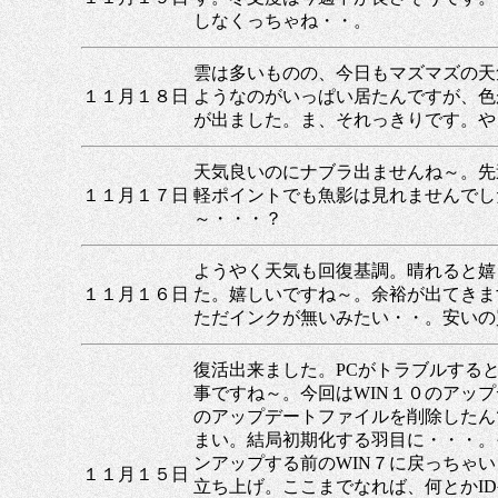
しなくっちゃね・・。
雲は多いものの、今日もマズマズの天
１１月１８日
ようなのがいっぱい居たんですが、色
が出ました。ま、それっきりです。や
天気良いのにナブラ出ませんね～。先
１１月１７日
軽ポイントでも魚影は見れませんでし
～・・・？
ようやく天気も回復基調。晴れると嬉
１１月１６日
た。嬉しいですね～。余裕が出てきま
ただインクが無いみたい・・。安いの
復活出来ました。PCがトラブルする
事ですね～。今回はWIN１０のアッ
のアップデートファイルを削除したん
まい。結局初期化する羽目に・・・。
ンアップする前のWIN７に戻っちゃ
１１月１５日
立ち上げ。ここまでなれば、何とかI