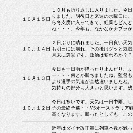
１０月も折り返しに入りました。今日
りました。明後日と来週の水曜日に、
１０月１５日
ら冬支度に入ってきて、紅葉もどんど
ね・・・。今年も、なかなかナブラが
２日ぶりに晴れました。一日良い天気
１０月１４日
も明日には崩れ、その後はグッと気温
月末に選挙です。政治は変わるか？？
今日も一日雨が降ったり止んだり、ま
ー・・・何とか勝ちましたね。監督も
１０月１３日
より選手の気迫が全然違いましたね。
気持ちの部分も大きいと思います。残
今日は寒いです。天気は一日中雨。し
１０月１２日
子の最終予選・・VSオーストラリア
高くなります。勝ったとしても、この
近年はダイヤ改正毎に列車本数が減っ