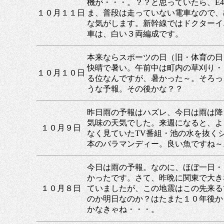
機が・・・。？？と思っていたら、E49
１０月１１日
ま、普段は走っていない電車なので、
な気がします。新幹線ではドクターイ
車は、白い３両編成です。
本来ならスポーツの日（旧・体育の日
快晴で暑い。午前中は町内の草刈り・
１０月１０日
る位なんですが、暑かった～。そろっ
うな予報。その後かな？？
昨日雨の予報はハズレ、今日は雨は降
気味の天気でした。来週になると、よ
１０月９日
なく見ていたTV番組・池の水を抜く
本のバラマンディー。良い魚ですね～
今日は雨の予報。なのに、ほぼ一日・
かったです。さて、昨晩に関東で大き
１０月８日
ていましたが、この地震はこの先来る
のか明日なのか？はたまた１０年後か
かなきゃね・・・。