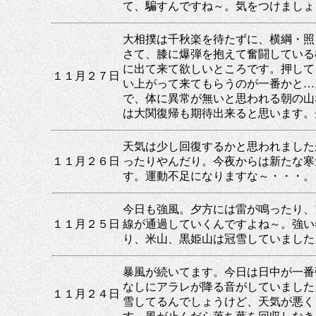
て、騙すんですね～。気をつけましょ
大相撲は千秋楽を待たずに、横綱・照
さて、膝に爆弾を抱えて奮闘している
に出て来て欲しいところです。押して
１１月２７日
い上がって来てもらうのが一番かと…
で、体に異常が無いと思われる朝の山
は大関復帰も期待出来ると思います。
天気は少し回復するかと思われました
１１月２６日
ったりやんだり。今夜からは新たな寒
す。運動不足になりますな～・・・。
今日も強風。夕方には雷が鳴ったり、
１１月２５日
線が通過していくんですよね～。強い
り、米山、黒姫山は冠雪していました
暴風が続いてます。今日は日中が一番
なしにアラレが降る音がしていました
１１月２４日
雪してるんでしょうけど、天気が悪く