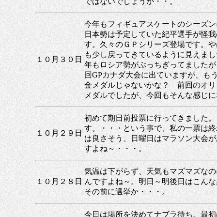
ではないでしょうか・・。
今年もフィギュアスケートのシーズン
日本勢は予定していた紀平選手が怪我
す。久々のＧＰシリーズ登場です。や
も少し戻ってきているように見えまし
１０月３０日
年もロシア勢がぶっちぎってましたが
回GPカナダ大会に出ていますが、も
金メダルじゃないかな？ 前回のオリ
メダルでしたが、今回もそんな感じに
初めて期日前投票に行ってきました。
す。・・・という事で、私の一票は終
１０月２９日
は良さそう、日曜日はマラソン大会が
すよね～・・・。
気温は下がらず、天気もマズマズなの
１０月２８日
んですよね～。明日～明後日はこんな
その前に選挙か・・・。
今日は場所を決めてナブラ待ち。最初