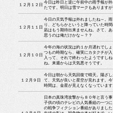
今日は昨日と逆に午前中の雨予報が外
１２月１２日
たです。明日は雪マークもありますが
今日の天気予報は外れましたね～。雨
り、どちらかというと降っていた時間
１２月１１日
凪はもう期待出来ませんね。さて、あ
思うのは俺だけかな～？？
今年の海の状況は約１か月遅れでしょ
つもの時期なら、確実にカタクチが入
１２月１０日
入って、それで終わったようですしね
ね。来週からは天気悪そうです。
今日は朝から天気回復で晴天。陽ざし
１２月９日
て、天気が良いと星空が見れます。今
時間は、金星が見えなくなっています
日本の真珠湾攻撃から８０年と言う事
子供の頃のテレビの人気番組の一つに
の戦争フィクション番組がありました