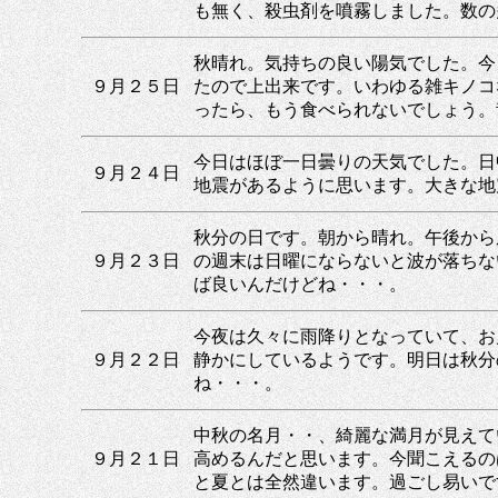
も無く、殺虫剤を噴霧しました。数の
秋晴れ。気持ちの良い陽気でした。今
９月２５日
たので上出来です。いわゆる雑キノコ
ったら、もう食べられないでしょう。
今日はほぼ一日曇りの天気でした。日
９月２４日
地震があるように思います。大きな地
秋分の日です。朝から晴れ。午後から
９月２３日
の週末は日曜にならないと波が落ちな
ば良いんだけどね・・・。
今夜は久々に雨降りとなっていて、お
９月２２日
静かにしているようです。明日は秋分
ね・・・。
中秋の名月・・、綺麗な満月が見えて
９月２１日
高めるんだと思います。今聞こえるの
と夏とは全然違います。過ごし易いで