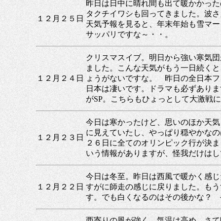
昨日は日中に晴れ間も出て暖かかった
タクチイワシも回ってきました。波さ
１２月２５日
天気予報を見ると、年末年始も雪マー
サッパリですな～・・。
クリスマスイブ。明日から強い寒気団
ました。こんな天気がもう一日続くと
１２月２４日
ょうがないですな。 昨日の全日本フ
日本は凄いです。ドラマも必ずありま
がSP。こちらもひょっとして大激戦
今日は寒かったけど、思いのほか天気
に見えていたし、やっぱり穏やかなの
１２月２３日
２６日に全てのオリンピック行が決ま
いう情報がありますが、怪我だけはし
今日は冬至。昨日は西風で暖かく感じ
１２月２２日
すがに師走の感じに戻りました。もう
す。でも白くなるのはその後かな？ 
西寄りの風が強く、気温は高め。さて