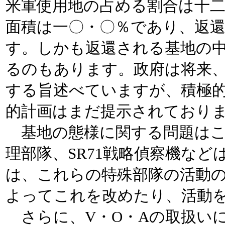
米軍使用地の占める割合は十
面積は一〇・〇％であり、返
す。しかも返還される基地の
るのもあります。政府は将来
する旨述べていますが、積極
的計画はまだ提示されており
基地の態様に関する問題はこ
理部隊、SR71戦略偵察機な
は、これらの特殊部隊の活動
よってこれを改めたり、活動
さらに、V・O・Aの取扱い