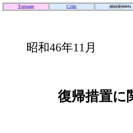
Toppage
Critic
談話室(BBS)
昭和46年11月
復帰措置に