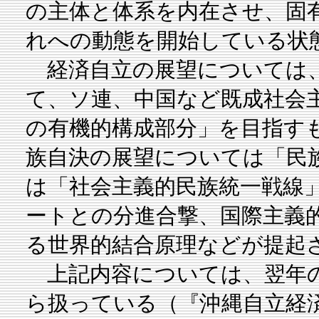
の主体と体系を内在させ、固
れへの動態を開始している状
経済自立の展望については、
て、ソ連、中国など既成社会
の有機的構成部分」を目指す
族自決の展望については「民
は「社会主義的民族統一戦線
ートとの分進合撃、国際主義
る世界的結合原理などが提起
上記内容については、翌年の
ら扱っている（『沖縄自立経