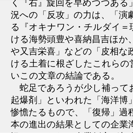
く『右』旋回を早めつつある
況への「反攻」の力は、「演
る『オキナワン・チルダイ＝
ける海勢頭豊や喜納昌吉ほか
や又吉栄喜」などの「皮相な
ける土着に根ざしたこれらの
いこの文章の結論である。
蛇足であろうが少し補ってお
起爆剤」といわれた「海洋博
惨憺たるもので、「復帰」過
本の進出の結果としての企業