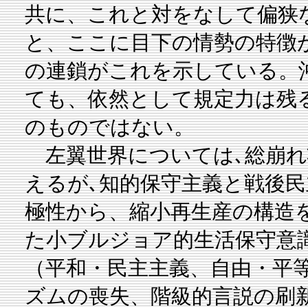
共に、これと対をなして偏狭
と、ここに目下の情勢の特徴
の連鎖がこれを示している。
ても、依然として規定力は残
のものではない。
左翼世界については､総崩れ
えるが､知的保守主義と戦後
極性から、縮小再生産の構造
た小ブルジョア的生活保守意
（平和・民主主義、自由・平
ズムの喪失、階級的言説の刷