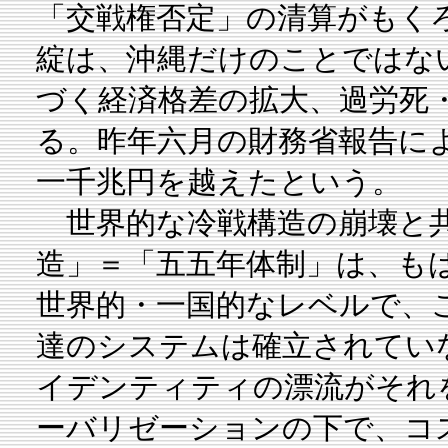
「交戦権否定」の清算がもく
綻は、沖縄だけのことではな
づく経済格差の拡大、過労死
る。昨年六月の財務省報告に
一千兆円を越えたという。
世界的な冷戦構造の崩壊と共
造」＝「五五年体制」は、も
世界的・一国的なレベルで、
達のシステムは確立されてい
イデンティティの漂流がそれ
ーバリゼーションの下で、コ