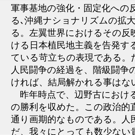
軍事基地の強化・固定化への
る､沖縄ナショナリズムの拡
る。左翼世界におけるその反
ける日本植民地主義を告発す
ている苛立ちの表現である。
人民闘争の経過を、階級闘争
ければ、結局解かれる事はな
昨年時点で、辺野古における
の勝利を収めた。この政治的
通り画期的なものである。人
だ、我々にとっても数少ない