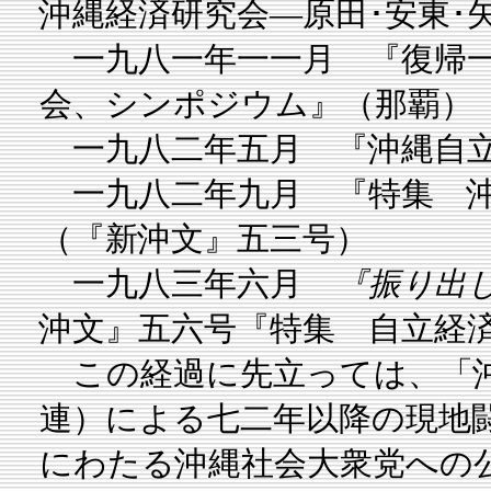
沖縄経済研究会―原田･安東･
一九八一年一一月 『復帰一
会、シンポジウム』（那覇）
一九八二年五月 『沖縄自立
一九八二年九月 『特集 沖
（『新沖文』五三号）
一九八三年六月
『振り出
沖文』五六号『特集 自立経
この経過に先立っては、「沖
連）による七二年以降の現地
にわたる沖縄社会大衆党への