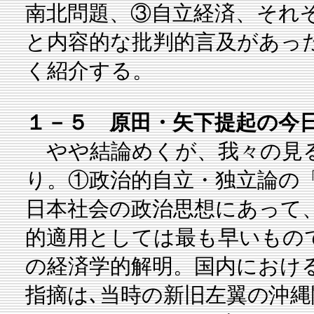
南北問題、③自立経済、それ
と内容的な批判的言及があっ
く紹介する。
１－５ 原田・矢下提起の今
やや結論めくが、我々の見
り。①政治的自立・独立論の
日本社会の政治思想にあって
的適用としては最も早いもの
の経済学的解明。国内におけ
指摘は､当時の新旧左翼の沖