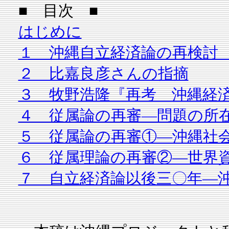
■ 目次 ■
はじめに
１ 沖縄自立経済論の再検討
２ 比嘉良彦さんの指摘
３ 牧野浩隆『再考 沖縄経
４ 従属論の再審―問題の所
５ 従属論の再審①―沖縄社
６ 従属理論の再審②―世界
７ 自立経済論以後三〇年―