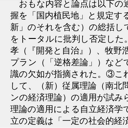
おもな内容と論点は以下の通
握を「国内植民地」と規定す
新」のそれを含む）の総括し
をトータルに批判し否定した
孝（『開発と自治』）、牧野
プラン（「逆格差論」）など
識の欠如が指摘された。③こ
して、（新）従属理論（南北
ンの経済理論）の適用が試み
理論の適用による自立経済学
立の定義は「一定の社会的経