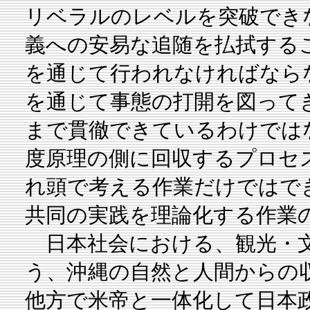
リベラルのレベルを突破でき
義への安易な追随を払拭する
を通じて行われなければなら
を通じて事態の打開を図って
まで貫徹できているわけでは
度原理の側に回収するプロセ
れ頭で考える作業だけではで
共同の実践を理論化する作業
日本社会における、観光・文
う、沖縄の自然と人間からの
他方で米帝と一体化して日本