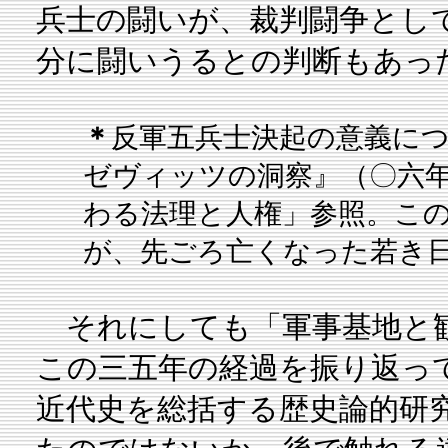
兵士の闘いが、裁判闘争とし
分に闘いうるとの判断もあっ
＊
反軍五兵士決起の意義に
ゼヴィッツの洞察』（〇六
わる法理と人権」参照。こ
が、先ごろ亡くなった若き
それにしても「軍事基地と観
この三五年の経過を振り返っ
近代史を総括する歴史論的研