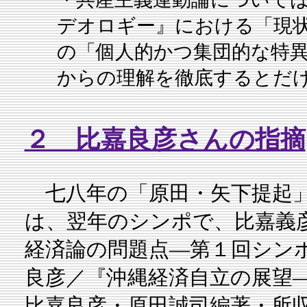
デオロギー』における「現
の「個人的かつ集団的な特
からの理解を徹底するとだ
２ 比嘉良彦さんの指摘
七八年の「原田・矢下提起」
は、翌年のシンポで、比嘉義
経済論の問題点―第１回シン
良彦／『沖縄経済自立の展望
比嘉良彦・原田誠司編著・所収