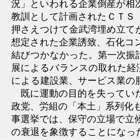
況」といわれる企業倒産が相
教訓として計画されたＣＴＳ
押さえつけて金武湾埋め立て
想定された企業誘致、石化コ
結びつかなかった。第一次振
展によるバランスの取れた経
による建設業、サービス業の
既に運動の目的を失っていた
政党、労組の「本土」系列化
事選挙では、保守の立場で立
の衰退を象徴することになっ