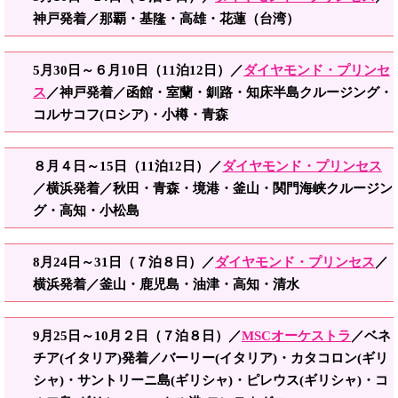
神戸発着／那覇・基隆・高雄・花蓮（台湾）
5月30日～６月10日（11泊12日）／
ダイヤモンド・プリンセ
ス
／神戸発着／函館・室蘭・釧路・知床半島クルージング・
コルサコフ(ロシア)・小樽・青森
８月４日～15日（11泊12日）／
ダイヤモンド・プリンセス
／横浜発着／秋田・青森・境港・釜山・関門海峡クルージン
グ・高知・小松島
8月24日～31日（７泊８日）／
ダイヤモンド・プリンセス
／
横浜発着／釜山・鹿児島・油津・高知・清水
9月25日～10月２日（７泊８日）／
MSCオーケストラ
／ベネ
チア(イタリア)発着／バーリー(イタリア)・カタコロン(ギリ
シャ)・サントリーニ島(ギリシャ)・ピレウス(ギリシャ)・コ