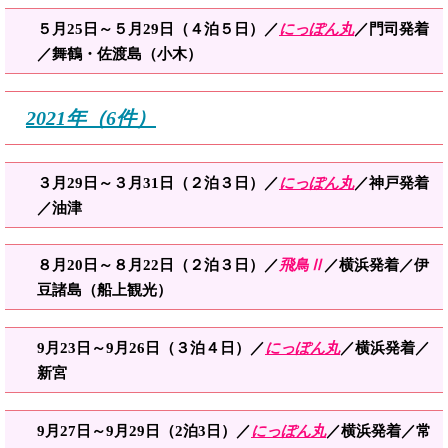
５月
25日～５月29日（４泊５日）／
にっぽん丸
／門司発着
／舞鶴・佐渡島（小木）
2021年（6件）
３月29日～３月31日（２泊３日）／
にっぽん丸
／神戸発着
／油津
８月20日～８月22日（２泊３日）／
飛鳥Ⅱ
／横浜発着／伊
豆
諸島
（船上観光）
9
月
23日～9月26日（３泊４日）／
にっぽん丸
／横浜発着／
新宮
9月27日～9月29日（2泊3日）／
にっぽん丸
／横浜発着／常