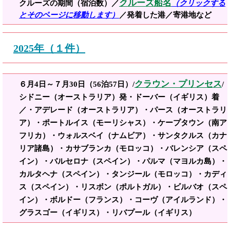
クルーズ船名
クルーズの期間（宿泊数）／
（クリックする
とそのページに移動します）
／発着した港／寄港地など
2025年（１件）
クラウン・プリンセス
６
月4日
～７月30日（56泊57日）/
/
シドニー（オーストラリア）発・ドーバー（イギリス）着
／・アデレード（オーストラリア）・パース（オーストラリ
ア）・ポートルイス（モーリシャス）・ケープタウン（南ア
フリカ）・ウォルスベイ（ナムビア）・サンタクルス（カナ
リア諸島）・カサブランカ（モロッコ）・バレンシア（スペ
イン）・バルセロナ（スペイン）・パルマ（マヨルカ島）・
カルタヘナ（スペイン）・タンジール（モロッコ）・カディ
ス（スペイン）・リスボン（ポルトガル）・ビルバオ（スペ
イン）・ボルドー（フランス）・コーヴ（アイルランド）・
グラスゴー（イギリス）・リバプール（イギリス）