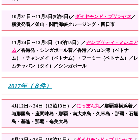
10月31日～11月5日(5泊6日)／
ダイヤモンド・プリンセス
／
横浜発着／釜山・関門海峡クルージング・四日市
11月24日～12月8日（14泊15日）／
セレブリティ・ミレニア
ム
／香港発・シンガポール着／香港／ハロン湾（ベトナ
ム）・チャンメイ（ベトナム）・フーミー（ベトナム）／レ
ムチャバン（タイ）／シンガポール
2017年（８件）
4月12日～24日（12泊13日）／
にっぽん丸
／那覇発横浜着／
与那国島・座間味島・那覇・南大東島・久米島・那覇・石垣
島・基隆・那覇・奄美大島
6月13日～23日（10泊11日）／
ダイヤモンド・プリンセス
／