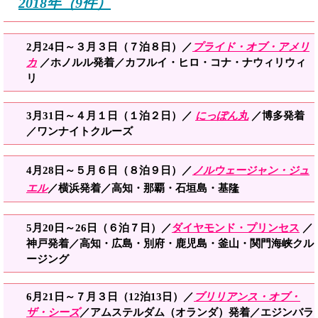
2018年（9件）
2月24日～３月３日（７泊８日）／
プライド・オブ・アメリ
カ
／ホノルル発着／カフルイ・ヒロ・コナ・ナウィリウィ
リ
3月31日～４月１日（１泊２日）／
にっぽん丸
／博多発着
／ワンナイトクルーズ
4月28日～５月６日（８泊９日）
／
ノルウ
ェ
ージャン・ジュ
エル
／横浜発着／高知・那覇・石垣島・基隆
5月20日～26日（６泊７日）／
ダイ
ヤモンド
・プリンセス
／
神戸発着／高知・広島・別府・鹿児島・釜山・関門海峡クル
ージング
6月21日～７月３日（12泊13日）／
ブリリアンス・オブ・
ザ・シーズ
／アムステルダム（オランダ）発着／エジンバラ