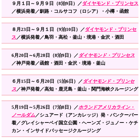
９
月１日
～９月９日
（8泊9日）／
ダイ
ヤモンド・プリンセス
／横浜発着／釧路・コルサコフ（ロシア）・小樽・函館
８月23日～９月１日（9泊10日）／
ダ
イ
ヤモンド・プリンセ
ス
／横浜発着／鳥羽・高松・釜山・境港・金沢・酒田
6月20
日～6月28日（8泊9日）／
ダイ
ヤ
モンド・プリンセス
／神戸発着／函館・酒田・金沢・境港・釜山
６月15日～６月20日（5泊6日）／
ダ
イヤモンド・プリンセ
ス
／神戸発着／高知・鹿児島・釜山・関門海峡クルージング
5月19日～5月26日（7泊8日）／
ホランドアメリカライン・
ノールダム
／シュアード（アンカレッジ）発・バンクーバー
着／グレイシャーベイ国立公園・ヘーンズ・ジュノー・ケチ
カン・インサイドパッセージクルージング