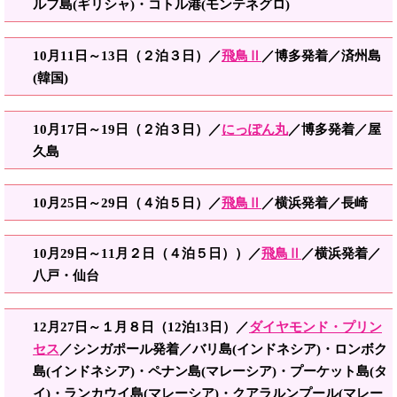
ルフ島(ギリシャ)・コトル港(モンテネグロ)
10月11日～13日（２泊３日）／
飛鳥Ⅱ
／博多発着／済州島
(韓国)
10月17日～19日（２泊３日）／
にっぽん丸
／博多発着／屋
久島
10月25日～29日（４泊５日）／
飛鳥Ⅱ
／横浜発着／長崎
10月29日～11月２日（４泊５日））／
飛鳥Ⅱ
／横浜発着／
八戸・仙台
12月27日～１月８日（12泊13日）／
ダイヤモンド・プリン
セス
／シンガポール発着／バリ
島(インド
ネシア)・ロンボク
島(インドネシア)・ペナン島(マレーシア)・プーケット島(タ
イ)・ランカウイ島(マレーシア)・クアラルンプール(マレー