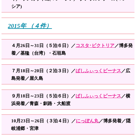
シア)
2015年 （４件）
４月26日～31日（５泊６日）／
コスタ･ビクトリア
／博多発
着／基隆（台湾）・石垣島
７月18日～20日（２泊３日）／
ぱしふぃっくビーナス
／広
島発着／屋久島
９月18日～23日（５泊６日）／
ぱしふぃっくビーナス
／横
浜発着／青森・釧路・大船渡
10月23日～26日（３泊４日）／
にっぽん丸
／博多発着／隠
岐浦郷・宮津