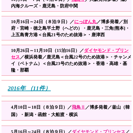
内海クルーズ・鹿児島・防府中関
10月16日～24日（８泊９日）／
にっぽん丸
／博多発着／別
府・宮崎・徳之島平土野（へどの）・鹿児島・三角[熊本]・
上五島青方港＜台風21号のため抜港＞・唐津西
10月26日～11月10日（15泊16日）／
ダイヤモンド・プリン
セス
／横浜発着／鹿児島＜台風22号のため抜港＞・チャンメ
イ（ベトナム）＜台風23号のため抜港＞・香港・高雄・基
隆・那覇
2016年 （11件）
4月10日～18日（８泊９日）／
飛鳥Ⅱ
／博多発着／釜山（韓
国）・新潟・函館・大船渡・横浜
5月16日～24日（８泊９日）／
ダイヤモンド・プリンセス
／