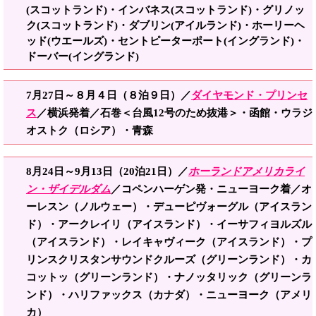
(スコッ
トランド)・インバネス(スコットランド
)・グ
リノッ
ク(スコットランド)・ダブリン(アイルランド)・ホーリーヘ
ッド(ウエールズ)・セントピ
ーターポート(イングランド)・
ドーバー(イングランド)
7月
27日
～８月４
日（８泊９日）
／
ダイヤモンド・プリンセ
ス
／
横浜発着／
石巻＜台風12号のため抜港＞・函館・ウラジ
オストク（ロシア）・青森
8月24日
～9月13日（20泊21日）／
ホーラ
ンド
アメリカライ
ン・ザイデルダム
／コペンハーゲン発・ニューヨーク着／オ
ーレスン（ノルウェー）・デューピヴォーグル（アイスラン
ド）・アークレイリ（アイスランド）・イーサフィヨルズル
（アイスランド）・レイキャヴィーク（アイスランド）・プ
リンスクリスタンサウンドクルーズ（グリーンランド）・カ
コットッ（グリーンランド）・ナノッタリック（グリーンラ
ンド）・ハリファックス（カナダ）・ニューヨーク（アメリ
カ）