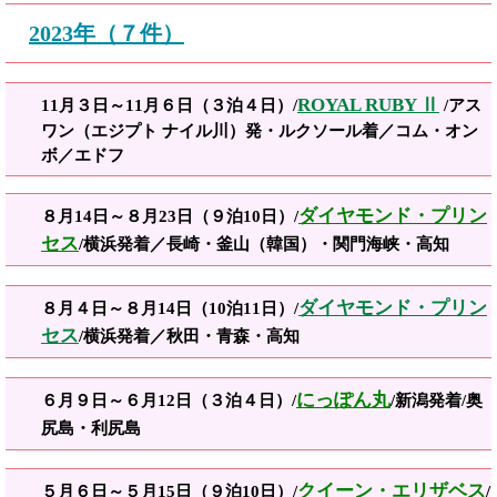
2023年（７件）
ROYAL RUBY Ⅱ
11月３日～11月６日（３泊４日）/
/アス
ワン（エジプト ナイル川）発・ルクソール着／コム・オン
ボ／エドフ
ダイヤモンド・プリン
８月14日～８月23日（９泊10日）/
セス
/
横
浜発着／長崎・釜山（韓国）・関門海峡・高知
ダイヤモンド・プリン
８月４日～８月14日
（10泊11日）/
セス
/横浜発着／秋田・青森・高知
にっぽん丸
６月９日～６月12日（３泊４日）/
/新潟発着/奥
尻島・利尻島
クイーン・エリザベス
５月６日～５月15日（９泊10日）
/
/