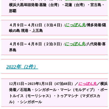
横浜大黒埠頭発着/
基隆（台湾）・花蓮（台湾）・宮古島・
那覇
にっぽん丸
４
月９日～４月12日
（３泊４日）/
/博多発着/
隠
岐の島
境港・上五島
にっぽん丸
４月６日～４月８日（２泊３日）/
/八代発着/喜
界島
2022年（2件）
12月15日～2023年1月31日（47泊48日）／
にっぽん丸
／横浜
発着／石垣島・シンガポール・マーレ（モルディブ）・ポー
トルイス（モーリシャス）・トゥアマシナ（マダガスカ
ル）・シンガポール