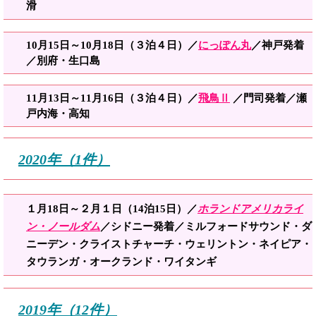
滑
10月15日～10月18日（３泊４日）／
にっぽん丸
／神戸発着
／別府・生口島
11月13日～11月16日（３泊４日）／
飛鳥Ⅱ
／門司発着／瀬
戸内海・高知
20
20
年（1件）
１月18日～２月１日（14泊15
日）／
ホランドアメリ
カライ
ン・ノールダム
／シドニー発着／
ミルフォードサウンド・ダ
ニーデン・クライストチャーチ・ウェリントン・ネイピア・
タウランガ・オークランド・ワイタンギ
2019年（12件）