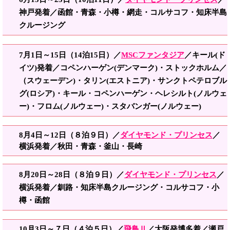
神戸発着／函館・青森・小樽・網走・コルサコフ・知床半島
クルージング
7月1日～15日（14泊15日）／
MSCファンタジア
／キール(ド
イツ)発着／コペンハーゲン(デンマーク)・ストックホルム／
（スウェーデン)・タリン(エストニア)・サンクトペテロブル
グ(ロシア)・キール・コペンハーゲン・ヘレシルト(ノルウェ
ー)・フロム(ノルウェー)・スタバンガー(ノルウェー)
8月4日～12日（８泊９日）／
ダイヤモンド・プリンセス
／
横浜発着／秋田・青森・釜山・長崎
8月20日～28日（８泊９日）／
ダイヤモンド・プリンセス
／
横浜発着／釧路・知床半島クルージング・コルサコフ・小
樽・函館
10月3日～７日（４泊５日）／
飛鳥Ⅱ
／大阪発博多着／瀬戸