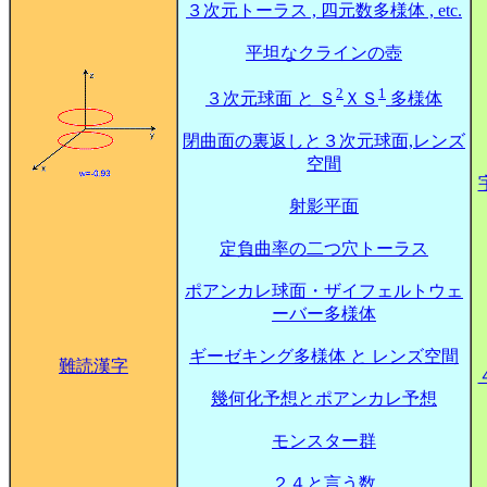
３次元トーラス , 四元数多様体 , etc.
平坦なクラインの壺
2
1
３次元球面 と Ｓ
ＸＳ
多様体
閉曲面の裏返しと３次元球面,レンズ
空間
射影平面
定負曲率の二つ穴トーラス
ポアンカレ球面・ザイフェルトウェ
ーバー多様体
ギーゼキング多様体 と レンズ空間
難読漢字
幾何化予想とポアンカレ予想
モンスター群
２４と言う数