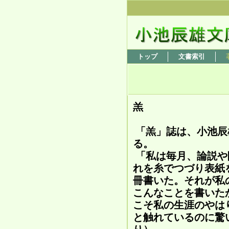
トップ
文書索引
羔
「羔」誌は、小池辰
る。
「私は毎月、論説や
れを糸でつづり表紙
冊書いた。それが私
こんなことを書いた
こそ私の生涯のやは
と触れているのに驚