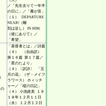
／「先生去りて一年半
の日に」／「雁が音」
（１） DEPARTURE
NEAR!（離
別は近し） IN HIM.
（彼にありて）／
「希望」
「基督者とは」／詩篇
（４） （自由訳）
第１６篇 第１７篇／
「星のたより」
（４）〔訳詩〕 「五
月の花」（ザ・メイフ
歌
ラワース） ホィッチ
ャー／「樅の日記」
月の
（４） 小池政美 １９
１８年１２月１１日
（水） １２月１２日