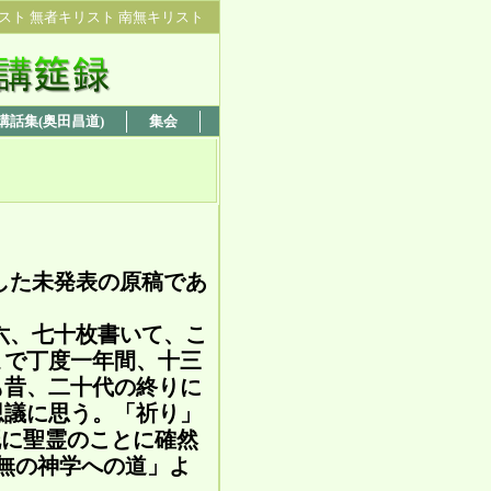
スト 無者キリスト 南無キリスト
講話集(奥田昌道)
集会
した未発表の原稿であ
六、七十枚書いて、こ
まで丁度一年間、十三
も昔、二十代の終りに
思議に思う。「祈り」
既に聖霊のことに確然
無の神学への道」よ