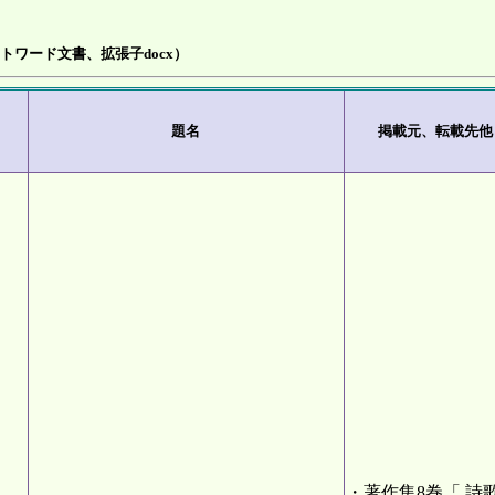
ワード文書、拡張子docx）
題名
掲載元、転載先他
・著作集8巻「 詩