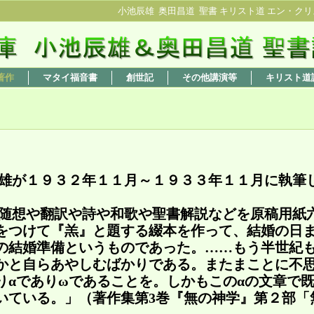
小池辰雄 奥田昌道 聖書 キリスト道 エン・クリ
著作
マタイ福音書
創世記
その他講演等
キリスト道
雄が１９３２年１１月～１９３３年１１月に執筆
随想や翻訳や詩や和歌や聖書解説などを原稿用紙
をつけて『羔』と題する綴本を作って、結婚の日
の結婚準備というものであった。……もう半世紀
かと自らあやしむばかりである。またまことに不
りαでありωであることを。しかもこのαの文章で
いている。」（著作集第3巻『無の神学』第２部「