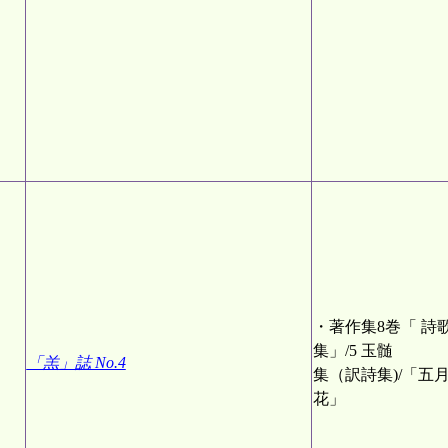
・著作集8巻「 詩
集」/5 玉髄
「羔」誌 No.4
集（訳詩集)/「五
花」