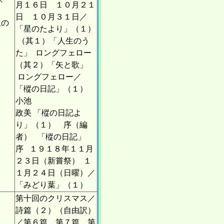
月１６日 １０月２１
日 １０月３１日／
生の
「星のたより」（１）
（其１）「人生のう
た」 ロングフェロー
（其２）「矢と歌」
ロングフェロー／
「樅の日記」（１）
小池
政美 「樅の日記よ
り」（１） 序（編
者） 「樅の日記」
序 １９１８年１１月
２３日（新嘗祭） １
１月２４日（日曜）／
「みどり葉」（１）
第十回のクリスマス／
詩篇（２）（自由訳）
／第６篇 第７篇 第