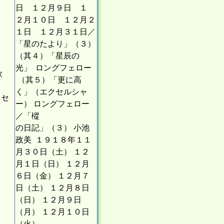
日 １２月９日 １
２月１０日 １２月２
１日 １２月３１日／
「星のたより」（３）
（其４）「星辰の
光」 ロングフェロー
歌
（其５）「更に高
く」（エクセルシャ
クセ
ー） ロングフェロー
／「樅
の日記」（３） 小池
政美 １９１８年１１
月３０日（土） １２
月１日（日） １２月
６日（金） １２月７
日（土） １２月８日
（日） １２月９日
（月） １２月１０日
（火）