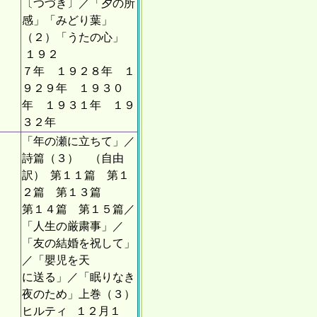
〔つづき〕／「夕の所
感」「みどり葉」
（２）「うたの心」
１９２
７年 １９２８年 １
９２９年 １９３０
年 １９３１年 １９
３２年
「年の瀬に立ちて」／
詩篇（３） （自由
訳） 第１１篇 第１
２篇 第１３篇
第１４篇 第１５篇／
「人生の厳粛事」／
「友の結婚を祝して」
／「嬰児を天
に送る」／「眠りなき
夜のため」上巻（３）
ヒルティ １２月１