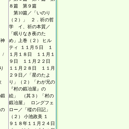
８篇 第９篇
第10篇／「いのり
（２）」 ２．祈の哲
学 イ、祈の本質／
「眠りなき夜のた
の神
め」上巻（２） ヒル
ティ １１月５日 １
/
１月１８日 １１月１
９日 １１月２２日
り
１１月２８日 １１月
２９日／「星のたよ
歌
り」（２）「わが兄の
『村の鍛冶屋』の
の鍛
絵」 （其３）「村の
鍛冶屋」 ロングフェ
術の
ロー／「樅の日記」
（２） 小池政美 １
９１８年１１月２４日