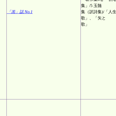
集」/5 玉髄
「羔」誌 No.1
集（訳詩集)/「人
歌」、「矢と
歌」