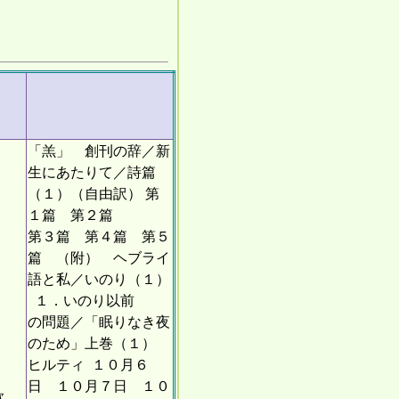
「羔」 創刊の辞／新
生にあたりて／詩篇
（１）（自由訳） 第
１篇 第２篇
第３篇 第４篇 第５
篇 （附） ヘブライ
語と私／いのり（１）
１．いのり以前
の問題／「眠りなき夜
のため」上巻（１）
ヒルティ １０月６
日 １０月７日 １０
歌