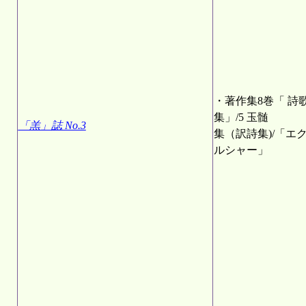
・著作集8巻「 詩
集」/5 玉髄
「羔」誌 No.3
集（訳詩集)/「エ
ルシャー」