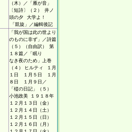
（木）／「雁が音」
〔短詩〕（２） 井ノ
頭の夕 大学よ！
「凱旋」／編輯後記
「我が国は此の世より
のものに非ず」／詩篇
（５）（自由訳） 第
１８篇／「眠り
なき夜のため」上巻
（４） ヒルティ １月
１日 １月５日 １月
８日 １月９日／
「樅の日記」（５）
小池政美 １９１８年
１２月１３日（金）
１２月１４日（土）
１２月１５日（日）
１２月１６日（月）
１２月１７日（火）