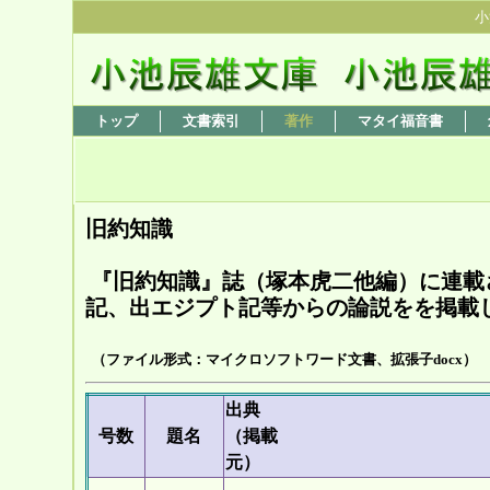
小
トップ
文書索引
著作
マタイ福音書
旧約知識
『旧約知識』誌（塚本虎二他編）に連載
記、出エジプト記等からの論説をを掲載
（ファイル形式：マイクロソフトワード文書、拡張子docx）
出典
号数
題名
（掲載
元）