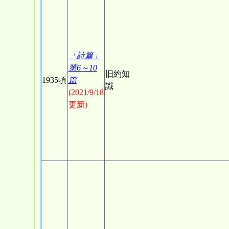
「詩篇」
第6～10
旧約知
1935頃
篇
識
(2021/9/18
更新)