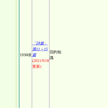
「詩篇」
第11～15
旧約知
1936頃
篇
識
(2021/9/18
更新)