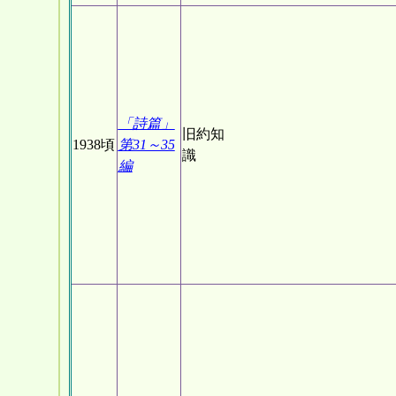
「詩篇」
旧約知
1938頃
第31～35
識
編