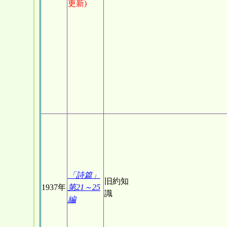
更新)
「詩篇」
旧約知
1937年
第21～25
識
編