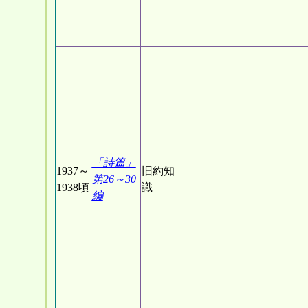
「詩篇」
1937～
旧約知
第26～30
1938頃
識
編