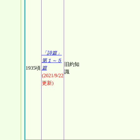
「詩篇」
第１～５
旧約知
1935頃
篇
識
(2021/9/22
更新)