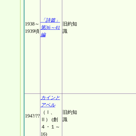
「詩篇」
1938～
旧約知
第36～41
1939頃
識
編
カインと
アベル
（Ⅰ、
旧約知
194?/??
Ⅱ） (創
識
４・１～
16)