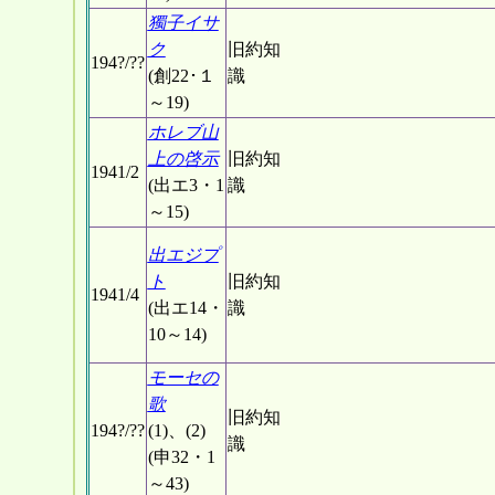
獨子イサ
ク
旧約知
194?/??
(創22･１
識
～19)
ホレブ山
上の啓示
旧約知
1941/2
(出エ3・1
識
～15)
出エジプ
ト
旧約知
1941/4
(出エ14・
識
10～14)
モーセの
歌
旧約知
194?/??
(1)、(2)
識
(申32・1
～43)