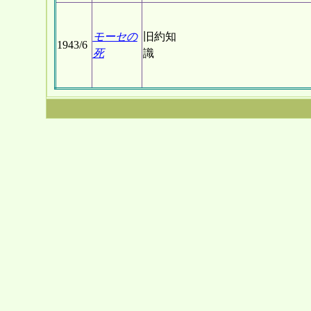
モーセの
旧約知
1943/6
死
識