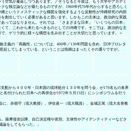
いう空気が蔓延しつつあります。／そうなると今度は、もう大学やアカデミ
な独立論などが最たるものですが、1960年代70年代からすると恐ろしく
沖縄というドメスティックな構図を強化するような反動性が沖縄研究の内部
体を創出していく必要があると思います。しかもこの主体は、政治的な実践
であってはなりません。それでは、「さまざまな日本」「いくつもの日本」
なくて、これから来たるべきものとしての沖縄です。そこでは、政治的な主
所で、ゲリラ的に様々な構想を生み出すことが大切だと思っています。＞
義の「両義性」については、400年／130年問題も含め、日沖プロレタ
惹起してしまっている、ということは指摘はまったくその通りですが。
琉球支配から４００年・日本国の琉球処分１３０年を問う会」が170名もの各界
名付けられた日本への再併合が1972年５月15日）にシンポジウムを行う
会に、赤嶺守（琉大教授）、伊佐眞一（琉大職員）、金城正篤（琉大名誉教
あたる。薩摩侵攻以降、自己決定権や差別、主体性やアイデンティティーなどさ
議論をしてもらった。」