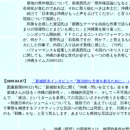
基地の県外移設について、前嵩西氏が「県外移設論になると、
右傾化が進むのであれば、それに取り組むべきは本土だ。沖縄
続けて「日本側は沖縄がもっと声を上げてください、と言うが
現状について強調した。
同展を企画した渡辺氏は「困難なテーマを自由な作業で語られ
まりの現場性にとまどいも感じた」と沖縄展を振り返った。
シンポジウム開始前、ＦＦＣによるコントのパフォーマンスが
が、何か？」、萱野氏は「石垣島ですが、何か？」と答えるも
カにした印象で、内容に入り込めず異様に感じた」（70代）、
パフォーマンスを提案した前嵩西氏は「今回のパネリストは“
に関しても、沖縄の多様な世代が必ずしも一つの答えを共有し
（沖縄タイムス090520）
【2009.04.07】
「新城郁夫インタビュー『政治的な主体を創るために』（図書
図書新聞090321号に「新城郁夫氏に聞く『沖縄・問いを立てる』全６巻
新城さんが語る＜沖縄の固有性＞、＜積極的否定性＞、そして＜不可視の
んで、「政治」というタームを多用しての言説にいささかの危うさを感じ
＜戦後日本のレジューム＞についても、後段での「あえていえば、日本な
で事態を糊塗するファナティックな言説への批判には同意します。川満さ
のも『戦略』かな」と言う気もします、あまりにも稚拙な言説ばかりです
＜……沖縄（研究）の固有性とは、地理的条件や歴