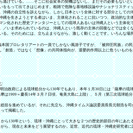
ら逃げている。……そこに社会変革の契機はないし、まだその必要もないと
いをもって出てきはじめます。粗雑で危険な基地移設論やナショナリスティック
。沖縄の自立性を訴えながら、しかし日本という全体に対する部分としての
沖縄を生きようとする者はいま、主体化されることに抗いつつ、政治的な主
マン化された歴史ファンタジーとしての琉球人あるいは沖縄人という主体化
。／いま求められているのは、沖縄人という既存の主体の回復などでは全く
いる。そのためには、立ち止まりながら、激しく動くことです。いろんな場
国プロレタリアートの一員でしかない風游子ですが、「被抑圧民族」の民族主
ん「創造」ではなく「想像」の共同体指向が、退嬰的作用以上に危ういものを
む
に明治政府による琉球処分から130年でもあり、本年１月30日には「薩摩の
は1909＝慶長14年３月７日頃、奄美大島に上陸）、５月（第三次琉球処分と
総括を進めているが、それに先立ち、沖縄タイムス論説委員長長元朝浩を司
たって掲載した。
79年）から130年という、琉球・沖縄にとって大きな２つの歴史的節目の年に
ながら、現在と未来をどう展望するのか。近世、近代の琉球・沖縄史研究者に