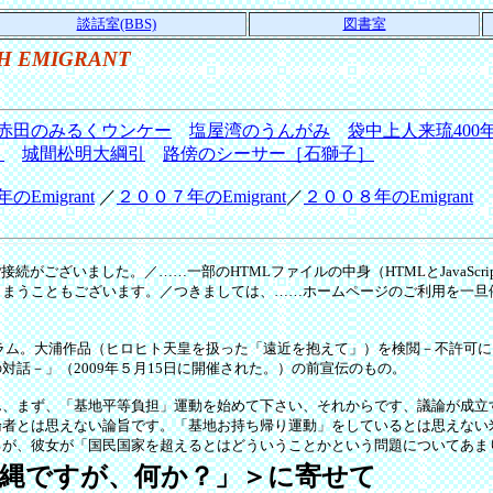
談話室(BBS)
図書室
H EMIGRANT
赤田のみるくウンケー
塩屋湾のうんがみ
袋中上人来琉400
城間松明大綱引
路傍のシーサー［石獅子］
）
Emigrant
／
２００７年のEmigrant
／
２００８年のEmigrant
がございました。／……一部のHTMLファイルの中身（HTMLとJavaSc
しまうこともございます。／つきましては、……ホームページのご利用を一旦
のコラム。大浦作品（ヒロヒト天皇を扱った「遠近を抱えて」）を検閲－不許可
話－」（2009年５月15日に開催された。）の前宣伝のもの。
、まず、「基地平等負担」運動を始めて下さい、それからです、議論が成立
論者とは思えない論旨です。「基地お持ち帰り運動」をしているとは思えない
が、彼女が「国民国家を超えるとはどういうことかという問題についてあま
縄ですが、何か？」＞に寄せて