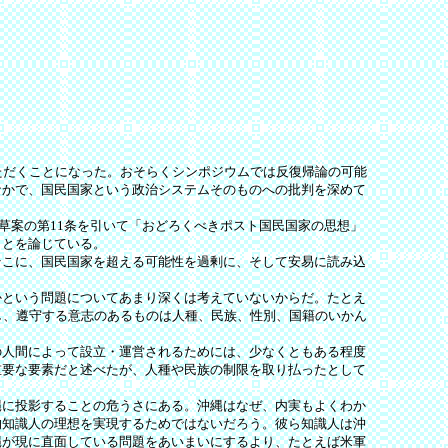
ただくことになった。おそらくシンポジウムでは反復帰論の可能
なかで、国民国家という政治システムそのものへの批判を深めて
案の第11条を引いて「おどろくべきポスト国民国家の思想」
ことを論じている。
こに、国民国家を超える可能性を過剰に、そして安易に読み込
という問題についてあまり深くは考えていないからだ。たとえ
し、遵守する意志のあるものは人種、民族、性別、国籍のいかん
人間によって設立・運営されるためには、少なくともある程度
重要な要素だと述べたが、人種や民族の制限を取り払ったとして
に投影することの危うさにある。沖縄はなぜ、内実もよくわか
的知識人の理想を実現するためではないだろう。彼ら知識人は沖
縄が現に直面している問題をあいまいにするより、たとえば米軍