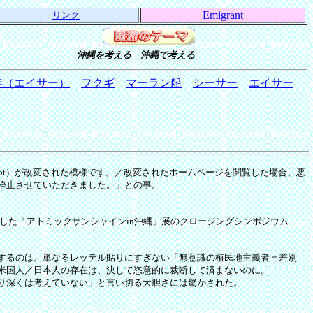
Emigrant
リンク
沖縄を考える 沖縄で考える
年（エイサー）
フクギ
マーラン船
シーサー
エイサー
ript）が改変された模様です。／改変されたホームページを閲覧した場合、悪
停止させていただきました。」との事。
にした「アトミックサンシャインin沖縄」展のクロージングシンポジウム
するのは。単なるレッテル貼りにすぎない「無意識の植民地主義者＝差別
米国人／日本人の存在は、決して恣意的に裁断して済まないのに。
り深くは考えていない」と言い切る大胆さには驚かされた。