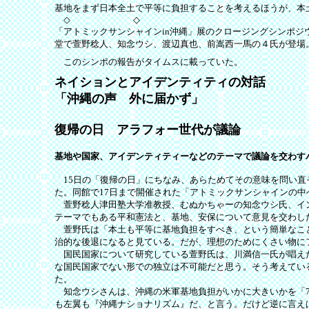
基地をまず日本全土で平等に負担することを考えるほうが、本
◇ ◇
「アトミックサンシャインin沖縄」展のクロージングシンポジ
堂で萱野稔人、知念ウシ、渡辺真也、前嵩西一馬の４氏が登場。（沖
このシンポの報告がタイムスに載っていた。
ネイションとアイデンティティの対話
「沖縄の声 外に届かず」
復帰の日 アラフォー世代が議論
基地や国家、アイデンティティーなどのテーマで議論を交わす
15日の「復帰の日」にちなみ、あらためてその意味を問い直
た。同館で17日まで開催された「アトミックサンシャインの中
萱野稔人津田塾大学准教授、むぬかちゃーの知念ウシ氏、イン
テーマでもある平和憲法と、基地、安保について意見を交わし
萱野氏は「本土も平等に基地負担をすべき、という簡単なこと
治的な後退になると見ている。だが、理想のためにくさい物に
国民国家について研究している萱野氏は、川満信一氏が唱えた
な国民国家でない形での独立は不可能だと思う。そう考えてい
た。
知念ウシさんは、沖縄の米軍基地負担がいかに大きいかを「7
も左翼も『沖縄ナショナリズム』だ、と言う。だけど逆に言え