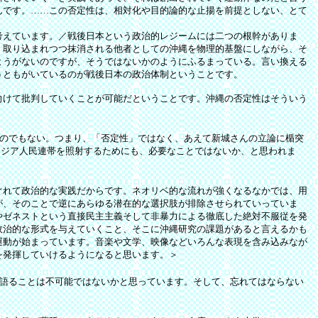
んです。……この否定性は、相対化や目的論的な止揚を前提としない、とて
考えています。／戦後日本という政治的レジームには二つの根幹がありま
、取り込まれつつ抹消される他者としての沖縄を物理的基盤にしながら、そ
ようがないのですが、そうではないかのようにふるまっている。言い換える
うともがいているのが戦後日本の政治体制ということです。
けて批判していくことが可能だということです。沖縄の否定性はそういう
のでもない。つまり、「否定性」ではなく、あえて新城さんの立論に楯突
アジア人民連帯を照射するためにも、必要なことではないか、と思われま
ぐれて政治的な実践だからです。ネオリベ的な流れが強くなるなかでは、用
が、そのことで逆にあらゆる潜在的な選択肢が排除させられていっていま
やゼネストという直接民主主義そして非暴力による徹底した絶対不服従を発
政治的な形式を与えていくこと、そこに沖縄研究の課題があると言えるかも
運動が始まっています。音楽や文学、映像などいろんな表現を含み込みなが
を発揮していけるようになると思います。＞
語ることは不可能ではないかと思っています。そして、忘れてはならない