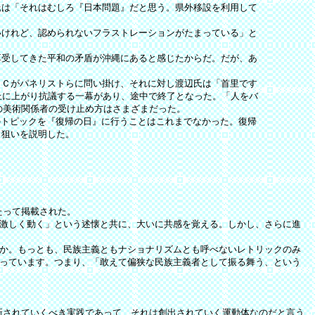
は「それはむしろ『日本問題』だと思う。県外移設を利用して
けれど、認められないフラストレーションがたまっている」と
受してきた平和の矛盾が沖縄にあると感じたからだ。だが、あ
Ｃがパネリストらに問い掛け、それに対し渡辺氏は「首里です
上に上がり抗議する一幕があり、途中で終了となった。「人をバ
の美術関係者の受け止め方はさまざまだった。
のトピックを『復帰の日』に行うことはこれまでなかった。復帰
と狙いを説明した。
たって掲載された。
激しく動く」という述懐と共に、大いに共感を覚える。しかし、さらに進
か。もっとも、民族主義ともナショナリズムとも呼べないレトリックのみ
っています。つまり、「敢えて偏狭な民族主義者として振る舞う、という
新されていくべき実践であって、それは創出されていく運動体なのだと言う