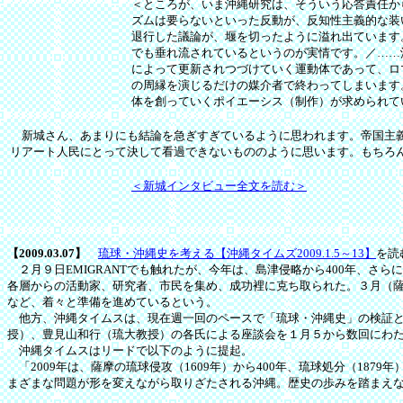
＜ところが、いま沖縄研究は、そういう応答責任か
ズムは要らないといった反動が、反知性主義的な装
退行した議論が、堰を切ったように溢れ出ています
でも垂れ流されているというのが実情です。／……
によって更新されつづけていく運動体であって、ロ
の周縁を演じるだけの媒介者で終わってしまいます
体を創っていくポイエーシス（制作）が求められて
新城さん、あまりにも結論を急ぎすぎているように思われます。帝国主義本
リアート人民にとって決して看過できないもののように思います。もちろ
＜新城インタビュー全文を読む＞
【2009.03.07】
琉球・沖縄史を考える【沖縄タイムズ2009.1.5～13】
を読
２月９日EMIGRANTでも触れたが、今年は、島津侵略から400年、さら
各層からの活動家、研究者、市民を集め、成功裡に克ち取られた。３月（薩摩
など、着々と準備を進めているという。
他方、沖縄タイムスは、現在週一回のペースで「琉球・沖縄史」の検証と
授）、豊見山和行（琉大教授）の各氏による座談会を１月５から数回にわ
沖縄タイムスはリードで以下のように提起。
「2009年は、薩摩の琉球侵攻（1609年）から400年、琉球処分（18
まざまな問題が形を変えながら取りざたされる沖縄。歴史の歩みを踏まえ