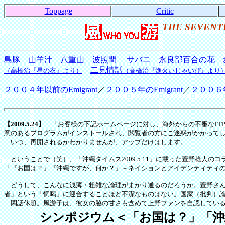
Toppage
Critic
THE SEVENT
島豚
山羊汁
八重山
波照間
サバニ
永良部百合の花
二見情話
（高橋治『星の衣』より）
（高橋治『漁火いじゃいび』より
２００４年以前のEmigrant
／
２００５年のEmigrant
／
２００６年の
【2009.5.24】
「お客様の下記ホームページに対し、海外からの不審なFTP接続
意のあるプログラムがインストールされ、閲覧者の方にご迷惑がかかって
いつ、再開されるかわかりませんが、アップだけはします。
ということで（笑）、「沖縄タイムス2009.5.11」に載った萱野稔人
「『お国は？』『沖縄ですが、何か？』－ネイションとアイデンティティの対
どうして、こんなに浅薄・粗雑な論理がまかり通るのだろうか。萱野さん
者」という「恫喝」に迎合することほど不潔なものはない。国家（批判）
閑話休題。風游子は、彼女の脇の甘さも含めて上野ファンを自認している
シンポジウム＜「お国は？」「沖