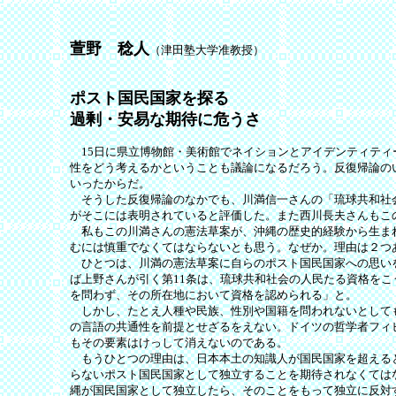
萱野 稔人
（津田塾大学准教授）
ポスト国民国家を探る
過剰・安易な期待に危うさ
15日に県立博物館・美術館でネイションとアイデンティティ
性をどう考えるかということも議論になるだろう。反復帰論の
いったからだ。
そうした反復帰論のなかでも、川満信一さんの「琉球共和社会
がそこには表明されていると評価した。また西川長夫さんもこ
私もこの川満さんの憲法草案が、沖縄の歴史的経験から生まれ
むには慎重でなくてはならないとも思う。なぜか。理由は２つ
ひとつは、川満の憲法草案に自らのポスト国民国家への思いを
ば上野さんが引く第11条は、琉球共和社会の人民たる資格を
を問わず、その所在地において資格を認められる」と。
しかし、たとえ人種や民族、性別や国籍を問われないとしても
の言語の共通性を前提とせざるをえない。ドイツの哲学者フィ
もその要素はけっして消えないのである。
もうひとつの理由は、日本本土の知識人が国民国家を超えると
らないポスト国民国家として独立することを期待されなくては
縄が国民国家として独立したら、そのことをもって独立に反対