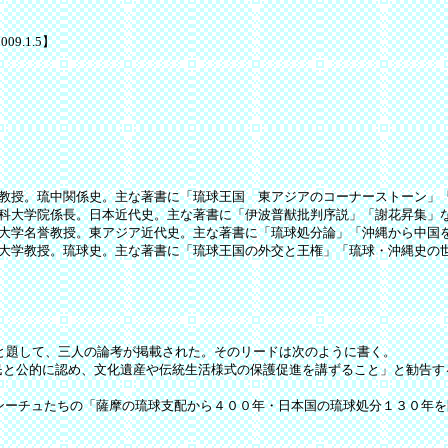
9.1.5】
大学教授。琉中関係史。主な著書に「琉球王国 東アジアのコーナーストーン」
法科大学院係長。日本近代史。主な著書に「伊波普猷批判序説」「謝花昇集」
琉球大学名誉教授。東アジア近代史。主な著書に「琉球処分論」「沖縄から中国
琉球大学教授。琉球史。主な著書に「琉球王国の外交と王権」「琉球・沖縄史の
」と題して、三人の論考が掲載された。そのリードは次のように書く。
民と公的に認め、文化遺産や伝統生活様式の保護促進を講ずること」と勧告す
ナンーチュたちの「薩摩の琉球支配から４００年・日本国の琉球処分１３０年を