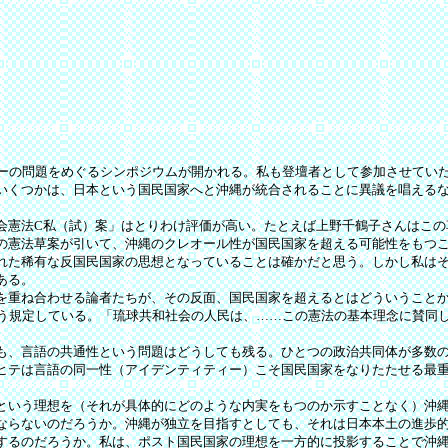
ーの問題をめぐるシンポジウムが開かれる。私も登壇者として参加させてい
いくつかは、日本という国民国家へと沖縄が統合されることに異議を唱える
憲法C私（試）案」はとりわけ評価が高い。たとえば上野千鶴子さんはこの草
の憲法草案が引いて、沖縄のクレオール性が国民国家を超える可能性をもつ
た稀有な反国民国家の思想となっていることは確かだと思う。しかし私はそ
ある。
重ね合わせる論者たちが、その反面、国民国家を超えるとはどういうことか
こう規定している。「琉球共和社会の人民は、……この憲法の基本理念に賛同
、言語の共通性という問題はどうしても残る。ひとつの政治共同体が多数の
ヒテは言語の同一性（アイデンティティー）こそ国民国家をなりたたせる最
いう理想を（それが具体的にどのような内実をもつのか示すことなく）沖縄
ならないのだろうか。沖縄が独立を目指すとしても、それは日本本土の進歩
するのだろうか。私は、ポスト国民国家の理想を一方的に投影することで沖