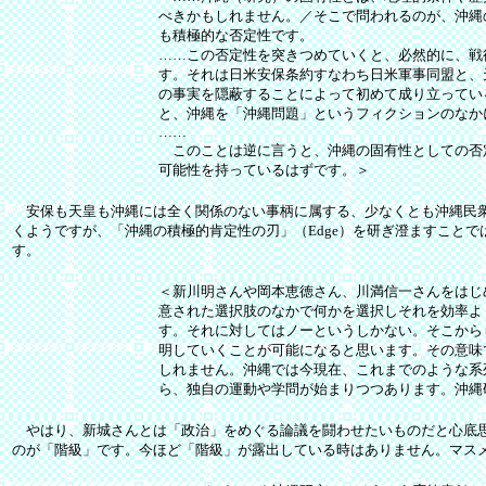
べきかもしれません。／そこで問われるのが、沖縄
も積極的な否定性です。
……この否定性を突きつめていくと、必然的に、戦
す。それは日米安保条約すなわち日米軍事同盟と、
の事実を隠蔽することによって初めて成り立ってい
と、沖縄を「沖縄問題」というフィクションのなか
……
このことは逆に言うと、沖縄の固有性としての否
可能性を持っているはずです。＞
安保も天皇も沖縄には全く関係のない事柄に属する、少なくとも沖縄民衆
くようですが、「沖縄の積極的肯定性の刃」（Edge）を研ぎ澄ますこと
す。
＜新川明さんや岡本恵徳さん、川満信一さんをはじ
意された選択肢のなかで何かを選択しそれを効率よ
す。それに対してはノーというしかない。そこから
明していくことが可能になると思います。その意味
しれません。沖縄では今現在、これまでのような系
ら、独自の運動や学問が始まりつつあります。沖縄
やはり、新城さんとは「政治」をめぐる論議を闘わせたいものだと心底思
のが「階級」です。今ほど「階級」が露出している時はありません。マス