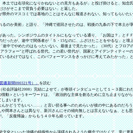
本土では右項化になりかねないとの見方もあるが」と投げ掛けると、知念氏
だけがそこまで背負う必要はない」と返した。
県外のマスコミでは基地のことはそんなに報道されない。知ってもらいたい
るのか美術」と語り、「沖縄で巡回させたのは、戦後の九条の下で本土が享
あった。シンポジウムのタイトルにもなっている通り、「お国は？」とＦＦ
のだったが、途中で関係者が「５・15なのに、ふざけたことをやるな」と壇
「途中でやめたのはもったいない。最後まで見たかった」（30代）とフロア
アラフォー”と呼ばれる世代。この若い世代が、国家とアイデンティティー
ているわけではなく、このパフォーマンスをきっかけに考えてみたかった」
新聞090321号）」
を読む
（社会評論社2008）完結によせて」が巻頭インタビューとして１～３面にわ
情動＞というキーワードは、「政治的な主体を創るために立ち止まりながら
てしまいます。
んかどうでもいい……」と言い切る事へのためらいが彼の中にあるのだろう
んや岡本さんとは異なり、新川さんにその傾向無しとは言えないなぁ、とも思
が。「反復帰論」からもう４０年も経っています。
史文化といった沖縄の特殊性から演繹されるような概念ではなくて、常に更