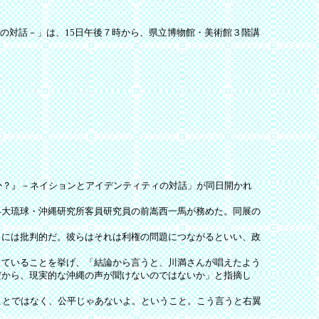
の対話－」は、15日午後７時から、県立博物館・美術館３階講
か？』－ネイションとアイデンティティの対話」が同日開かれ
大琉球・沖縄研究所客員研究員の前嵩西一馬が務めた。同展の
には批判的だ。彼らはそれは利権の問題につながるといい、政
ていることを挙げ、「結論から言うと、川満さんが唱えたよう
だから、現実的な沖縄の声が聞けないのではないか」と指摘し
ことではなく、公平じゃあないよ。ということ。こう言うと右翼