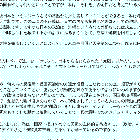
の固有性とは何かということですが、私は、それを、否定性だと考えている
後日本というレジームをその基盤から掘り崩していくことができると、私は
天皇制です。この二つの不正義は、日本の内なる植民地的外部としての沖縄
る擬制です。ですから日本の政治は、沖縄という内なる外部なしには成立し
に封印しこれを救済するかのようにふるまうことで、崩壊の危機を回避しよ
定性を徹底していくことによって、日米軍事同盟と天皇制の二つを、廃棄に向
のレベルでは。否、それらは、日本からもたらされた「元凶」以外のなにも
ではないでしょうか。それこそ、ヤマトンチューだけではなく、少なくとも東
め、何人もの反復帰・反国家論者の方達が拒否にこだわったのは、拒否がす
くこなしていくことが、あたかも積極的な対応であるかのようにいわれます
しか政治は始まらないと思いますね。／……今現在における、国政参加拒否
で、党派的な駆け引きのなかで、不可視化されていっている人たちの情動に
列化された労組中心の党派的駆け引きとは違った、イレギュラーなかたちの
研究もそうした動きと連動していくことで、真の意味でのアクチュアリティ
いました。私は、国家・権力をめぐる民衆の主体的営為抜きに、「政治」を
メディアさえ「強欲資本主義」なる活字が踊っているのですから。