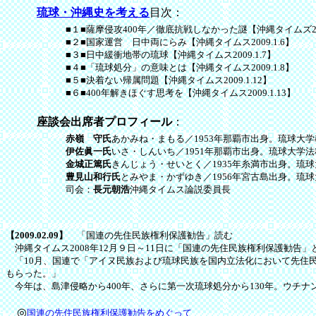
琉球・沖縄史を考える
目次：
■１■薩摩侵攻400年／徹底抗戦しなかった謎【沖縄タイムズ200
■２■国家運営 日中両にらみ【沖縄タイムス2009.1.6】
■３■日中緩衝地帯の琉球【沖縄タイムス2009.1.7】
■４■「琉球処分」の意味とは【沖縄タイムス2009.1.8】
■５■決着ない帰属問題【沖縄タイムス2009.1.12】
■６■400年解きほぐす思考を【沖縄タイムス2009.1.13】
座談会出席者プロフィール
：
赤嶺 守氏
あかみね・まもる／1953年那覇市出身。琉球
伊佐眞一氏
いさ・しんいち／1951年那覇市出身。琉球大学
金城正篤氏
きんじょう・せいとく／1935年糸満市出身。
豊見山和行氏
とみやま・かずゆき／1956年宮古島出身。
司会：
長元朝浩
沖縄タイムス論説委員長
【2009.02.09】
「国連の先住民族権利保護勧告」読む
沖縄タイムス2008年12月９日～11日に「国連の先住民族権利保護勧告
「10月、国連で「アイヌ民族および琉球民族を国内立法化において先住
もらった。」
今年は、島津侵略から400年、さらに第一次琉球処分から130年。ウチ
◎
国連の先住民族権利保護勧告をめぐって