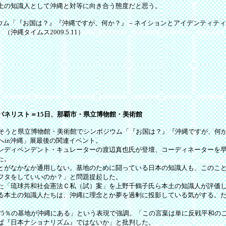
土の知識人として沖縄と対等に向き合う態度だと思う。
ウム「『お国は？』『沖縄ですが、何か？』－ネイションとアイデンティティ
縄タイムス2009.5.11）
パネリスト＝15日、那覇市・県立博物館・美術館
そうと県立博物館・美術館でシンポジウム「『お国は？』『沖縄ですが、何
へin沖縄」展最後の関連イベント。
ディペンデント・キュレーターの渡辺真也氏が登壇、コーディネーターを早
た。
がなかなか通用しない。基地のために闘っている日本の知識人も、このこと
フタをしていいのか？」と問題提起した。
「琉球共和社会憲法Ｃ私（試）案」を上野千鶴子氏ら本土の知識人が評価し
る本土の知識人たちは、沖縄に理念とか夢を過剰に投影している気がする。
5％の基地が沖縄にある」という表現で強調。「この言葉は単に反戦平和の
ば『日本ナショナリズム』ではないか」と批判した。