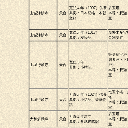
寛弘４年（1007）供養
多宝塔
山城浄妙寺
天台
典拠：日本紀略、本朝
本尊：釈迦
文粋
宝
寛仁元年（1017）
厚朴木多宝
山城浄妙寺
天台
典拠：左経記
舎利安置
等身多宝塔
層８戸・下
寛仁３年
山城行願寺
天台
戸）
典拠：小祐記
本尊：釈迦
宝
七宝小塔・
万寿元年（1024）供養
塔
山城行願寺
天台
典拠：小祐記、栄華物
本尊：釈迦
語
宝
多宝塔
万寿２年建立
大和多武峰
天台
本尊：釈迦
典拠：多武峰略記
宝