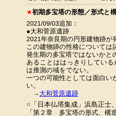
★
初期多宝塔の形態／形式と
2021/09/03追加：
●大和菅原遺跡
2021年奈良期の円形建物跡
この建物跡の性格については
発生期の多宝塔ではないかと
あることははっきりしている
は推測の域をでない。
一つの可能性としては面白い
い。
→
大和菅原遺跡
○「日本仏塔集成」浜島正士、
「
第２章 多宝塔の形式、構造