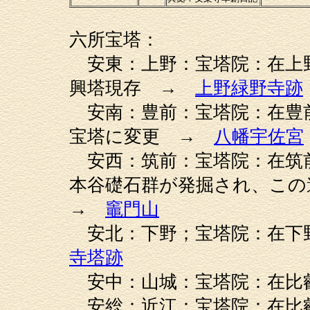
六所宝塔：
安東：上野：宝塔院：在上
興塔現存 →
上野緑野寺跡
安南：豊前：宝塔院：在豊
宝塔に変更 →
八幡宇佐宮
安西：筑前：宝塔院：在筑
本谷礎石群が発掘され、こ
→
竈門山
安北：下野；宝塔院：在下
寺塔跡
安中：山城：宝塔院：在比
安総：近江：宝塔院：在比