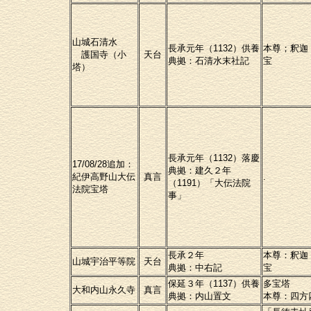
山城石清水
長承元年（1132）供養
本尊；釈迦
護国寺（小
天台
典拠：石清水末社記
宝
塔）
長承元年（1132）落慶
17/08/28追加：
典拠：建久２年
紀伊高野山大伝
真言
.
（1191）「大伝法院
法院宝塔
事」
長承２年
本尊：釈迦
山城宇治平等院
天台
典拠：中右記
宝
保延３年（1137）供養
多宝塔
大和内山永久寺
真言
典拠：内山置文
本尊：四方