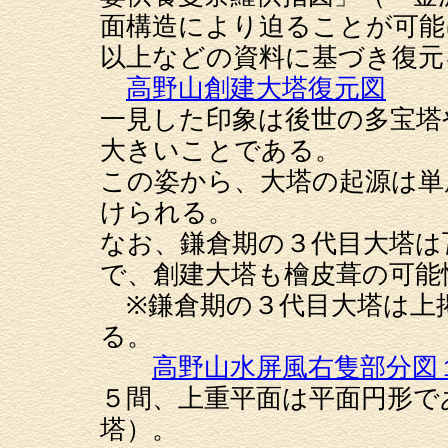
面構造により迫ることが可能
以上などの資料に基づき復元
高野山創建大塔復元図
一見した印象は後世の多宝塔
大きいことである。
この姿から、大塔の起源は単
けられる。
なお、鎌倉期の３代目大塔は
で、創建大塔も檜皮葺の可能
※鎌倉期の３代目大塔は上
る。
高野山水屏風右隻部分図
５間、上重平面は平面円形で
塔）。