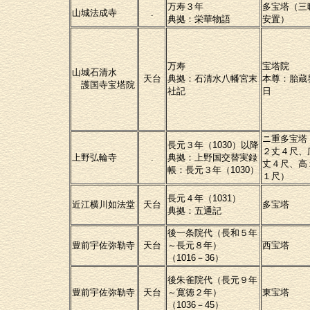
万寿３年
多宝塔（三
山城法成寺
.
典拠：栄華物語
安置）
万寿
宝塔院
山城石清水
天台
典拠：石清水八幡宮末
本尊：胎蔵
護国寺宝塔院
社記
日
ニ重多宝塔
長元３年（1030）以降
２丈４尺、
上野弘輪寺
.
典拠：上野国交替実録
丈４尺、高
帳：長元３年（1030）
１尺）
長元４年（1031）
近江横川如法堂
天台
多宝塔
典拠：五通記
後一条院代（長和５年
豊前宇佐弥勒寺
天台
～長元８年）
西宝塔
（1016－36）
後朱雀院代（長元９年
豊前宇佐弥勒寺
天台
～寛徳２年）
東宝塔
（1036－45）