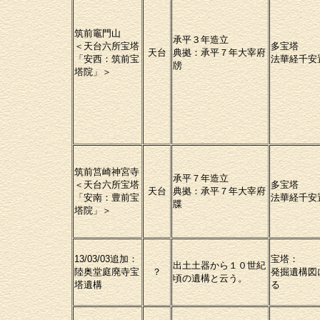
筑前竈門山
承平３年造立
＜天台六所宝塔
多宝塔
天台
典拠：承平７年大宰府
「安西：筑前宝
法華経千安
牓
塔院」＞
筑前筥崎神宮寺
承平７年造立
＜天台六所宝塔
多宝塔
天台
典拠：承平７年大宰府
「安南：豊前宝
法華経千安
牒
塔院」＞
13/03/03追加：
宝塔：
出土土器から１０世紀
陸奥堂庭廃寺宝
？
発掘遺構図
頃の遺構と云う。
塔遺構
る