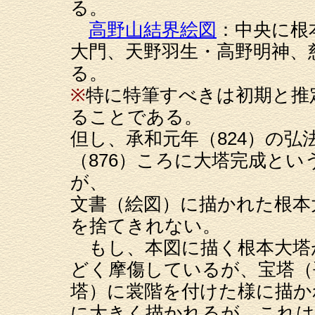
る。
高野山結界絵図
：中央に根
大門、天野羽生・高野明神、
る。
※
特に特筆すべきは初期と推
ることである。
但し、承和元年（824）の
（876）ころに大塔完成と
が、
文書（絵図）に描かれた根本
を捨てきれない。
もし、本図に描く根本大塔
どく摩傷しているが、宝塔（
塔）に裳階を付けた様に描か
に大きく描かれるが、これは