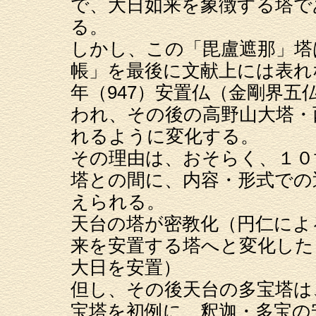
で、大日如来を象徴する塔で
る。
しかし、この「毘盧遮那」塔
帳」を最後に文献上には表れ
年（947）安置仏（金剛界
われ、その後の高野山大塔・
れるように変化する。
その理由は、おそらく、１０
塔との間に、内容・形式での
えられる。
天台の塔が密教化（円仁によ
来を安置する塔へと変化した
大日を安置）
但し、その後天台の多宝塔は、
宝塔を初例に、釈迦・多宝の