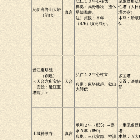
弘仁１０年心柱伐
毘盧遮那法
典拠：高野春秋、造仏
性塔（大日
紀伊高野山大塔
真言
塔知識書。
塔の意）
（初代）
注）貞観１８年
本尊：胎蔵
（876）頃完成か。
仏
近江宝塔院
弘仁１２年心柱立
（創建）
多宝塔
＜天台六所宝塔
天台
安置；法華
典拠：東塔縁起、叡山
「安総：近江宝
部
大師伝
塔院」＞
承和２年（835）～嘉
一重毘盧遮
承３年（850）
塔
山城神護寺
真言
典拠：三代実録、神護
本尊：五大