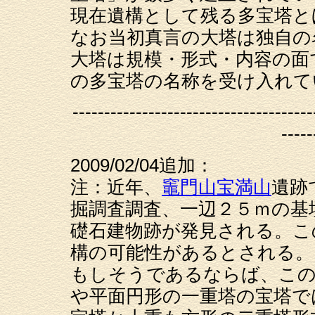
現在遺構として残る多宝塔と
なお当初真言の大塔は独自の
大塔は規模・形式・内容の面
の多宝塔の名称を受け入れて
--------------------------------------
-----
2009/02/04追加：
注：近年、
竈門山宝満山
遺跡
掘調査調査、一辺２５ｍの基
礎石建物跡が発見される。こ
構の可能性があるとされる。
もしそうであるならば、この
や平面円形の一重塔の宝塔で