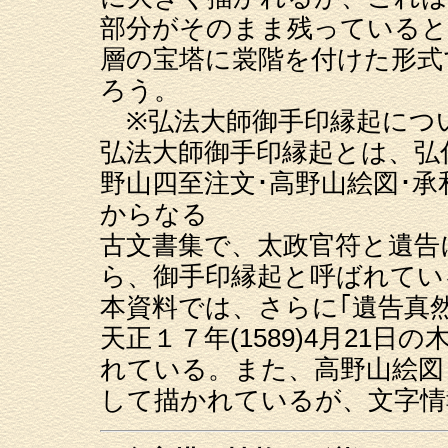
部分がそのまま残っていると
層の宝塔に裳階を付けた形式
ろう。
※弘法大師御手印縁起につ
弘法大師御手印縁起とは、弘仁7
野山四至注文･高野山絵図･承和
からなる
古文書集で、太政官符と遺告
ら、御手印縁起と呼ばれて
本資料では、さらに｢遺告真
天正１７年(1589)4月21日の
れている。また、高野山絵図
して描かれているが、文字情