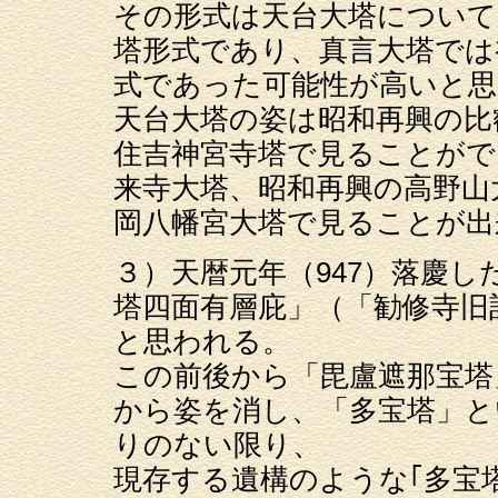
その形式は天台大塔について
塔形式であり、真言大塔では
式であった可能性が高いと思
天台大塔の姿は昭和再興の比
住吉神宮寺塔で見ることがで
来寺大塔、昭和再興の高野山
岡八幡宮大塔で見ることが出
３）天暦元年（947）落慶
塔四面有層庇」（「勧修寺旧
と思われる。
この前後から「毘盧遮那宝塔
から姿を消し、「多宝塔」と
りのない限り、
現存する遺構のような｢多宝