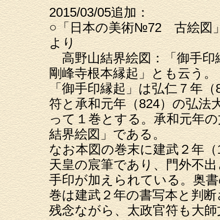
2015/03/05追加：
○「日本の美術№72 古絵
より
高野山結界絵図：「御手印
剛峰寺根本縁起」とも云う。
「御手印縁起」は弘仁７年（
符と承和元年（824）の弘
って１巻とする。承和元年の
結界絵図」である。
なお本図の巻末に建武２年（1
天皇の宸筆であり、門外不出
手印が加えられている。奥書
巻は建武２年の書写本と判断
残念ながら、太政官符も大師