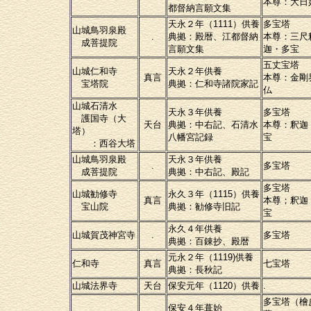
本尊：大日
都督納言願文集
天永２年（1111）供養
多宝塔
山城鳥羽泉殿
.
典拠：殿暦、江都督納
本尊：三尺
成菩提院
言願文集
迦・多宝
五丈宝塔
山城仁和寺
天永２年供養
真言
本尊：金剛
宝塔院
典拠：仁和寺諸院家記
仏
山城石清水
天永３年供養
多宝塔
護国寺（大
天台
典拠：中右記、石清水
本尊：釈迦
塔）
八幡宮記録
宝
：西谷大塔
山城鳥羽泉殿
天永３年供養
.
多宝塔
成菩提院
典拠：中右記、殿記
多宝塔
山城勧修寺
永久３年（1115）供養
真言
本尊；釈迦
宝山院
典拠：勧修寺旧記
宝
永久４年供養
山城賀茂神宮寺
.
多宝塔
典拠：百錬抄、殿暦
元永２年（1119)供養
仁和寺
真言
七宝塔
典拠：長秋記
山城法界寺
天台
保安元年（1120）供養
.
多宝塔（檜
保安４年葺始