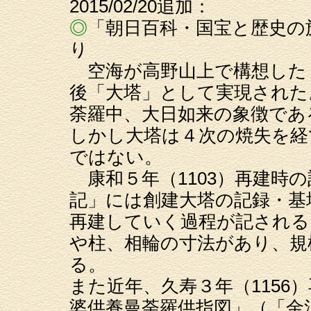
2015/02/20追加：
◎
「朝日百科・国宝と歴史の旅
り
空海が高野山上で構想した
後「大塔」として実現された
荼羅中、大日如来の象徴であ
しかし大塔は４次の焼失を経
ではない。
康和５年（1103）再建時
記」には創建大塔の記録・基
再建していく過程が記される
や柱、相輪の寸法があり、規
る。
また近年、久寿３年（1156
婆供養曼荼羅供指図」（「金