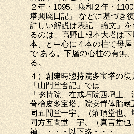
２年・1095、康和２年・1
塔興廃日記」 などに基づき
詳しい解説は表記「論文」を
るのは、高野山根本大塔は下
本、と中心に４本の柱で母屋
で ある。下層の心柱の有無
る。
４）創建時惣持院多宝塔の復
「山門堂舎記」では
「捴持院、在戒壇院西壇上、
葺檜皮多宝塔、院安置体胎蔵
同五間堂一宇、（灌頂堂也、
同方五間堂一宇、（真言堂也
禎、・・・以下略・・・