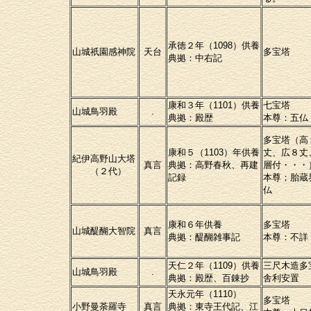
承徳２年（1098）供養
山城祇園感神院
天台
多宝塔
典拠：中右記
康和３年（1101）供養
七宝塔
山城鳥羽殿
.
典拠：殿歴
本尊：五仏
多宝塔（高
康和５（1103）年供養
丈、広８丈
紀伊高野山大塔
真言
典拠：高野春秋、再建
層付・・・
（２代）
記録
本尊；胎蔵
仏
康和６年供養
多宝塔
山城醍醐大智院
真言
典拠：醍醐雑事記
本尊：不詳
天仁２年（1109）供養
三尺木造多
山城鳥羽殿
.
典拠：殿歴、百錬抄
舎利安置
天永元年（1110）
多宝塔
小野曼荼羅寺
真言
典拠：東寺王代記、江