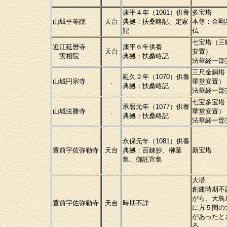
康平４年（1061）供養
多宝塔
山城平等院
天台
典拠：扶桑略記、定家
本尊：金剛
記
仏
七宝塔（三
近江延暦寺
康平６年供養
天台
安置）
実相院
典拠：扶桑略記
法華経一部
三尺金銅塔
延久２年（1070）供養
山城円宗寺
.
華堂安置）
典拠：扶桑略記
法華経一部
七宝多宝塔
承暦元年（1077）供養
山城法勝寺
.
華堂安置）
典拠：扶桑略記
法華経一部
永保元年（1081）供養
豊前宇佐弥勒寺
天台
典拠：百錬抄、榊葉
新宝塔
集、御託宣集
大塔
創建時期不
がら、大鳥
豊前宇佐弥勒寺
天台
時期不詳
に方５間の
があったと
る。