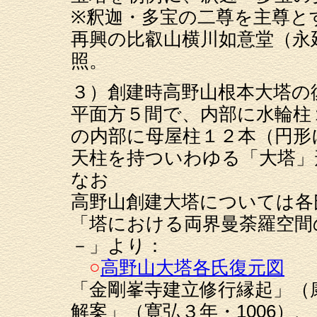
※釈迦・多宝の二尊を主尊と
再興の比叡山横川如意堂（永延
照。
３）創建時高野山根本大塔の
平面方５間で、内部に水輪柱
の内部に母屋柱１２本（円形
天柱を持ついわゆる「大塔」
なお
高野山創建大塔については各
「塔における両界曼荼羅空間
－」より：
○
高野山大塔各氏復元図
「金剛峯寺建立修行縁起」（康
解案」（寛弘３年・1006）