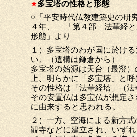
★
多宝塔の性格と形態
○「平安時代仏教建築史の研
４年、 「第４部 法華経と
形態」より
１）多宝塔のわが国に於ける
い。（遺構は鎌倉から）
多宝塔の始源は天台（最澄）
上、明らかに「多宝塔」と呼
その性格は「法華経塔」（法
その安置仏は多宝仏が想定さ
に由来すると思われる。
２）一方、空海による新方式
観寺などに建立され、いずれ