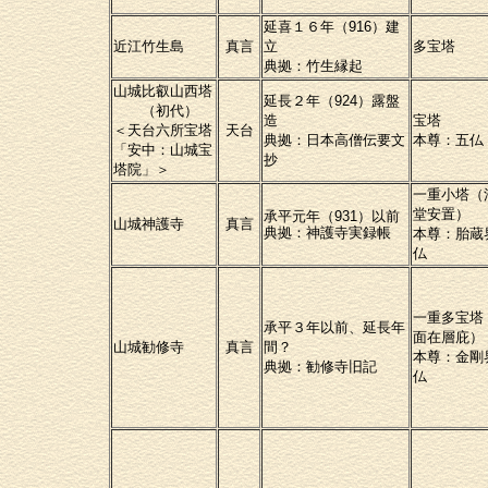
延喜１６年（916）建
近江竹生島
真言
立
多宝塔
典拠：竹生縁起
山城比叡山西塔
延長２年（924）露盤
（初代）
造
宝塔
＜天台六所宝塔
天台
典拠：日本高僧伝要文
本尊：五仏
「安中：山城宝
抄
塔院」＞
一重小塔（
堂安置）
承平元年（931）以前
山城神護寺
真言
典拠：神護寺実録帳
本尊：胎蔵
仏
一重多宝塔
承平３年以前、延長年
面在層庇）
山城勧修寺
真言
間？
本尊：金剛
典拠：勧修寺旧記
仏