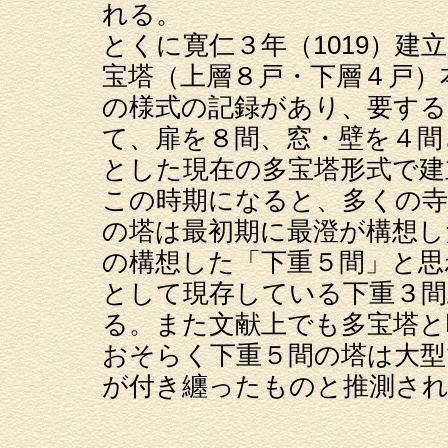
れる。
とくに寛仁３年（1019）建
宝塔（上層８戸・下層４戸）
の様式の記録があり、要する
て、扉を８間、窓・壁を４間
とした現在の多宝塔形式で建
この時期になると、多くの寺
の塔は最初期に最澄が構想し
の構想した「下重５間」と思
として現存している下重３間
る。また文献上でも多宝塔と
おそらく下重５間の塔は大型
が付き纏ったものと推測さ