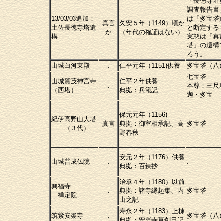
「長徳寺址
調査報告書
13/03/03追加：
は「多宝塔
真言
久安５年（1149）頃か
土佐長徳寺塔遺
と断定する
か
（年代の確証はない）
構
実態は「真
塔」の遺構
ろう。
山城白河東殿
.
仁平元年（1151)供養
多宝塔（八
七宝塔
山城賀茂神宮寺
仁平２年供養
.
本尊：三尺
（西塔）
典拠：兵範記
迦・多宝
保元元年（1156)
紀伊高野山大塔
真言
典拠：御室相承記、高
多宝塔
（３代）
野春秋
安元２年（1176）供養
山城普成仏院
.
.
典拠：百錬抄
治承４年（1180）以前
興福寺
.
典拠：諸寺縁起集、内
多宝塔
禅定院
山之記
寿永２年（1183）上棟
筑紫安楽寺
.
多宝塔（八
典拠：安楽寺草創日記