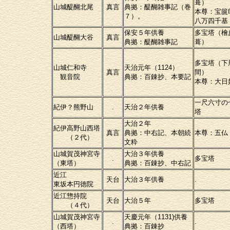
葺）
山城醍醐北尾
真言
典拠：醍醐雑事記（巻
本尊：宝篋
７）。
八万四千基
保安５年供養
多宝塔（檜
山城醍醐大谷
真言
典拠：醍醐雑事記
葺）
多宝塔（下
山城仁和寺
天治元年（1124）
真言
間）
観音院
典拠：百錬抄、本要記
本尊：大日
一尺六寸の
紀伊？熊野山
.
天治２年供養
塔
大治２年
紀伊高野山西塔
真言
典拠：中右記、本朝続
本尊：五仏
（２代）
文粋
山城賀茂神宮寺
大治３年供養
.
多宝塔
（東塔）
典拠：百錬抄、中右記
近江
天台
大治３年供養
.
東坂本円徳院
近江惣持院
天台
大治５年
多宝塔
（４代）
山城賀茂神宮寺
天慶元年（1131)供養
.
.
（西塔）
典拠：百錬抄