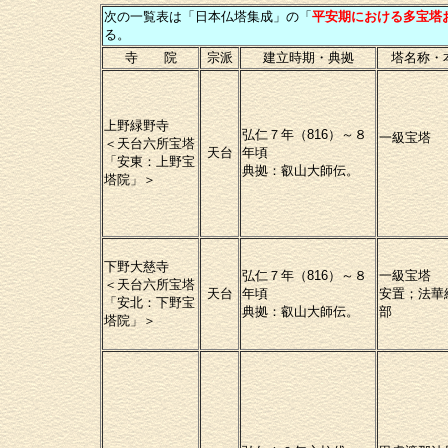
次の一覧表は「日本仏塔集成」の「
平安期における多宝塔
る。
寺 院
宗派
建立時期・典拠
塔名称・
上野緑野寺
弘仁７年（816）～８
一級宝塔
＜天台六所宝塔
天台
年頃
「安東：上野宝
典拠：叡山大師伝。
塔院」＞
下野大慈寺
弘仁７年（816）～８
一級宝塔
＜天台六所宝塔
天台
年頃
安置；法華
「安北：下野宝
典拠：叡山大師伝。
部
塔院」＞