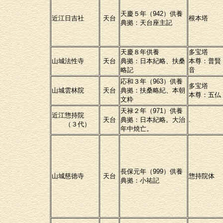
天慶５年（942）供養
近江日吉社
天台
根本塔
典拠：天台座主記
天慶８年供養
多宝塔
山城法性寺
天台
典拠：日本紀略、扶桑
本尊：普賢
略記
音
応和３年（963）供養
多宝塔
山城雲林院
天台
典拠：扶桑略紀、本朝
本尊：五仏
文粋
天禄２年（971）供養
近江惣持院
天台
典拠：日本紀略。大治
.
（３代）
年中焼亡。
長保元年（999）供養
山城慈徳寺
天台
惣持院体
典拠：小祐記