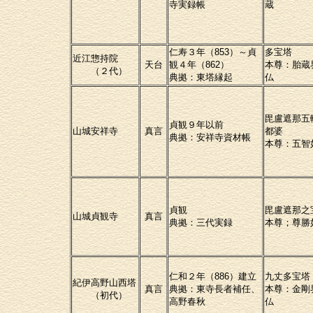
寺実録帳
蔵
仁寿３年（853）～貞
多宝塔
近江惣持院
天台
観４年（862）
本尊：胎蔵
（２代）
典拠：東塔縁起
仏
毘盧遮那五
貞観９年以前
山城安祥寺
真言
都婆
典拠：安祥寺資材帳
本尊：五智
貞観
毘盧遮那之
山城貞観寺
真言
典拠：三代実録
本尊；尊勝
仁和２年（886）建立
九丈多宝塔
紀伊高野山西塔
真言
典拠：東寺長者補任、
本尊：金剛
（初代）
高野春秋
仏