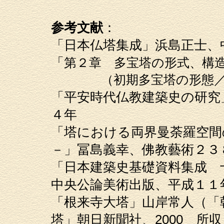
参考文献
：
「日本仏塔集成」浜島正士、中
「
第２章 多宝塔の形式、構
（初期多宝塔の形態／形
「平安時代仏教建築史の研究
４年
「塔における両界曼荼羅空間
－」冨島義幸、佛教藝術２３
「日本建築史基礎資料集成 
中央公論美術出版、平成１１
「根来寺大塔」山岸常人（
塔」朝日新聞社、2000 所収