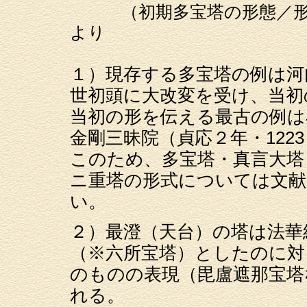
（初期多宝塔の形態／形式
より
１）現存する多宝塔の例は河
世初頭に大改変を受け、当初
当初の形を伝える最古の例は石
金剛三昧院（貞応２年・12
このため、多宝塔・真言大塔
ニ重塔の形式については文
い。
２）最澄（天台）の塔は法華
（※六所宝塔）としたのに対
のものの表現（毘盧遮那宝塔
れる。