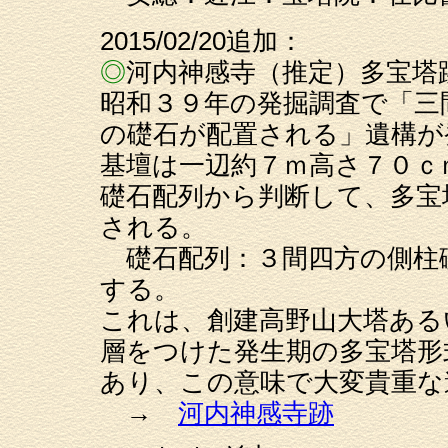
2015/02/20追加：
◎
河内神感寺（推定）多宝塔
昭和３９年の発掘調査で「三
の礎石が配置される」遺構が
基壇は一辺約７ｍ高さ７０ｃ
礎石配列から判断して、多宝
される。
礎石配列：３間四方の側柱
する。
これは、創建高野山大塔ある
層をつけた発生期の多宝塔形
あり、この意味で大変貴重な
→
河内神感寺跡