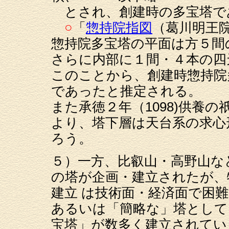
とされ、創建時の多宝塔で
○
「
惣持院指図
（葛川明王院
惣持院多宝塔の平面は方５間
さらに内部に１間・４本の四
このことから、創建時惣持院
であったと推定される。
また承徳２年（1098)供養
より、塔下層は天台系の求心
ろう。
５）一方、比叡山・高野山な
の塔が企画・建立されたが、
建立 は技術面・経済面で困
あるいは「簡略な」塔として
宝塔」が数多く建立されてい