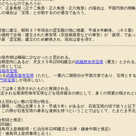
のどちらなのであろうか。
が、正多角形（正十二角形・正八角形・正六角形）の場合は、平面円形の簡略
この場合は「宝塔」と分類するのが適当であろう。
背後に建立、昭和３７年現在の霊宝殿の地に移建、平成８年解体。（ＲＣ製）
の過程で企画・建立された奉安塔（宗祖御真骨などの奉安）が「篋塔」であっ
年新「霊宝殿」建立のため解体され、現在は姿を消す。
の造作例は極端に少なかったと思われる。
鞘堂内にあるが、天文２５年(1556)建立の
武蔵慈光寺宝塔
（重文）とされる
古塔としては、
真福寺宝塔
、
れる
武蔵安楽寺宝塔
（ただし、一重の二階部分が平面方形であり、宝塔とす
門寺宝塔
しか現存しない。
しては多く造作されたものと推測される。
作と推定される尾張性海寺宝塔などを現存最古の例として、多くの塔婆が残され
数え切れない数の宝塔が残る。
多層塔」（岡山文庫１６３・平成５年）があるが、石造宝塔の項で拾うと以下
この県が石造宝塔の著名な違例を持つということではなくて、たまたま手元
倉初頭と推定）
03銘）
後鳥羽上皇御影塔・仁治元年1240建立と伝承・鎌倉中期と推定）
定・後鳥羽上皇供養塔と云う）