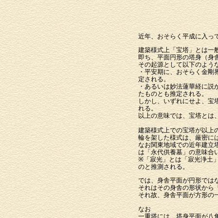
近年、おそらく平成に入っ
建築様式上「宝塔」とは一
即ち、平面円形の塔身（身
その起源として以下のよう
・平安期に、おそらく金剛
定される。
・あるいは妙法蓮華経に説
たものとも推定される。
しかし、いずれにせよ、宝
れる。
以上の意味では、宝塔とは
建築様式上での宝塔が以上
輪を架した様式は、厳密に
なお関東地域での近年建立
は「永代供養墓」の意味合
※「寂光」とは「寂光浄土
のと推測される。
では、身舎平面が円形では
それはその身舎の形状から
それ故、身舎平面が方形の
なお
一重塔には、塔身平面が八