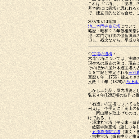
これは「宝塔」、「篋塔」
基本的には篋塔と思われる
で、建立目的なども合せ、
2007/07/13追加：
池上本門寺奉安塔
について
略歴：昭和２３年仮祖師堂
池上本門寺戦後の伽藍復興
但し、残念ながら、平成８
◇
宝塔の遺構
：
木造宝塔については、実際
現存塔の最古の例は、現在は
そのほかの屋外木造宝塔の
１８世紀と推定される
三河
宝暦６年（1756）建立とさ
文政１１年（1828)の
池上本
しかし工芸品：屋内塔婆と
弘安４年(1282)頃の造
「石造」の宝塔についても
例えば、今手元に「岡山の
（岡山県を取上げたのは、
けである。）
・澤津丸宝塔（平安末－鎌
・総願寺跡宝塔（建仁３年12
・
五流尊流院宝塔
（重文・
・吉井宝塔（鎌倉中期と推