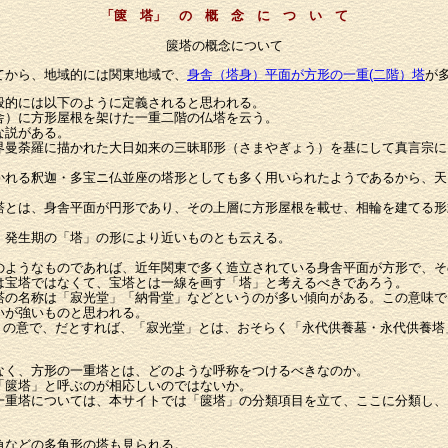
「篋 塔」
の 概 念 に つ い て
篋塔の概念について
てから、地域的には関東地域で、
身舎（塔身）平面が方形の一重(二階）塔
が
般的には以下のように定義されると思われる。
舎）に方形屋根を架けた一重二階の仏塔を云う。
な説がある。
界曼荼羅に描かれた大日如来の三昧耶形（さまやぎょう）を基にして真言宗に
かれる釈迦・多宝ニ仏並座の塔形としても多く用いられたようであるから、天
塔とは、身舎平面が円形であり、その上層に方形屋根を載せ、相輪を建てる形
、発生期の「塔」の形により近いものとも云える。
のようなものであれば、近年関東で多く造立されている身舎平面が方形で、そ
は宝塔ではなくて、宝塔とは一線を画す「塔」と考えるべきであろう。
塔の名称は「寂光堂」「納骨堂」などというのが多い傾向がある。この意味で
いが強いものと思われる。
」の意で、だとすれば、「寂光堂」とは、おそらく「永代供養墓・永代供養塔
なく、方形の一重塔とは、どのような呼称をつけるべきなのか。
「篋塔」と呼ぶのが相応しいのではないか。
一重塔については、本サイトでは「篋塔」の分類項目を立て、ここに分類し、
角などの多角形の塔も見られる。