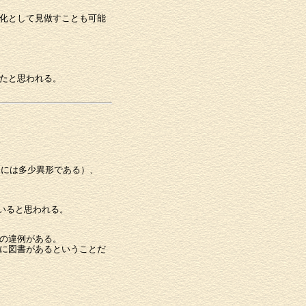
化として見做すことも可能
たと思われる。
。
るには多少異形である）、
といると思われる。
の違例がある。
に図書があるということだ