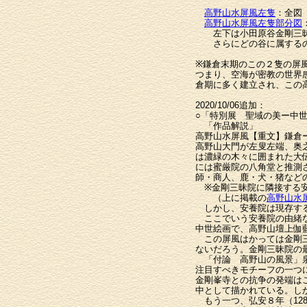
高野山水屏風左隻
：全図
高野山水屏風左隻部分図
左下は小田原谷金剛三昧院
さらにどの谷に属するの
※鎌倉末期のこの２隻の屏
つまり、空海が密教の世界
倉期に多く建立され、この
2020/10/06追加：
○「特別展 聖域の美ー中世
「作品解説」
高野山水屏風【重文】鎌倉
高野山大門が左叟左端、奥
は濃緑の木々に囲まれた大
には蜜厳院の八角堂と推測
師・商人、鹿・犬・猪など
※金剛三昧院に隣接する安
（上に掲載の
高野山水
しかし、安養院は現存する
ここでいう安養院の由緒
中世絵画で、高野山壇上伽
この屏風はかっては金剛三
ないだろう。金剛三昧院の
「付論 高野山の風景」
注目すべきモチーフの一つ
金剛峯寺との抗争の発端は
中として描かれている。し
もう一つ、弘安８年（12