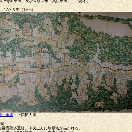
山壇上寺家繪圖」及び宝永４年「奥院繪圖」 である。
：宝永３年（1706）
圖・全図
：上図拡大図
分図１
無量壽院多宝塔、中央上方に瑜祇塔が描かれる。