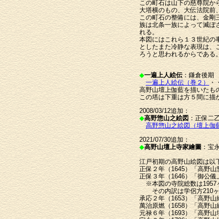
この町石は山下の慈尊院か
大塔横のもの、大伝法院前
この町石の整備には、金剛
族は北条一族によって滅ぼ
れる。
本図にはこれら１３世紀の
としたまた冷静な表現は、
ろうと思われるからである
◆
一遍上人絵伝
：鎌倉後期
一遍上人絵伝（巻２）
・
高野山壇上伽藍を描いたも
この塔は下重は方５間に描
2008/03/12追加：
◆
高野惣山之絵図
：正保二乙
高野惣山之絵図（壇上伽
2021/07/30追加：
◆
高野山壇上寺家繪圖
：宝永
江戸初期の高野山絵図は以
正保２年（1645）「高野
正保３年（1646）「御公
※本図の寺院総数は1957
その内訳は学侶方210ヶ寺
承応２年（1653）「高野山
萬治原燃（1658）「高野山
元禄６年（1693）「高野