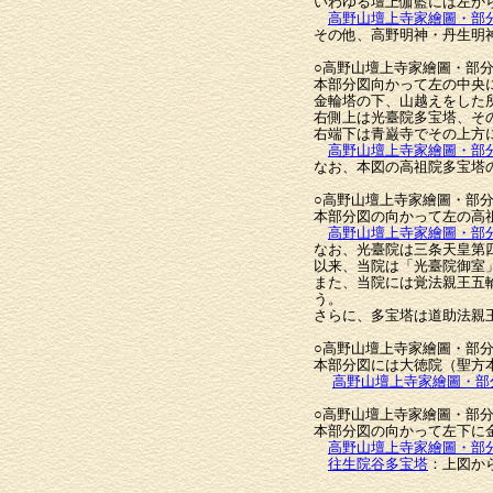
いわゆる壇上伽藍には左か
高野山壇上寺家繪圖・部
その他、高野明神・丹生明
○高野山壇上寺家繪圖・部
本部分図向かって左の中央
金輪塔の下、山越えをした
右側上は光臺院多宝塔、そ
右端下は青巌寺でその上方
高野山壇上寺家繪圖・部
なお、本図の高祖院多宝塔
○高野山壇上寺家繪圖・部
本部分図の向かって左の高
高野山壇上寺家繪圖・部
なお、光臺院は三条天皇第
以来、当院は「光臺院御室
また、当院には覚法親王五
う。
さらに、多宝塔は道助法親
○高野山壇上寺家繪圖・部
本部分図には大徳院（聖方
高野山壇上寺家繪圖・部
○高野山壇上寺家繪圖・部
本部分図の向かって左下に
高野山壇上寺家繪圖・部
往生院谷多宝塔
：上図か