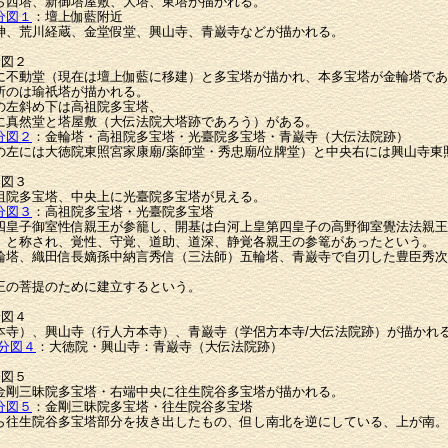
ら西塔、新御塔屋敷、大塔、東塔が描かれる。
分図１
：壇上伽藍附近
神、荒川経蔵、金堂假堂、興山寺、青巌寺などが描かれる。
分図２
に不動堂（現在は壇上伽藍に移建）と多宝塔が描かれ、本多宝塔が金輪塔であ
所のは瑜祇塔が描かれる。
の左斜め下は高祖院多宝塔、
に真然堂と塔屋敷（大伝法院大塔跡であろう）がある。
分図２
：金輪塔・高祖院多宝塔・光臺院多宝塔・青巌寺（大伝法院跡）
の左には大徳院東照宮家康廟/薬師堂・秀忠廟/位牌堂）と中央右には興山寺東
分図３
祖院多宝塔、中央上に光臺院多宝塔が見える。
分図３
：高祖院多宝塔・光臺院多宝塔
四皇子御室性信親王が参籠し、開基は白河上皇第四皇子の高野御室覺法法親王
」と称され、覚性、守覚、道助、道深、静覚各親王の参篭があったという。
輪塔、織田信長嫡孫中納言秀信（三法師）五輪塔、青巌寺で自刃した豊臣秀次
王の菩提のために建立するという。
分図４
本寺）、興山寺（行人方本寺）、青巌寺（学侶方本寺/大伝法院跡）が描かれ
分図４
：大徳院・興山寺：青巌寺（大伝法院跡）
分図５
金剛三昧院多宝塔・右端中央に往生院谷多宝塔が描かれる。
分図５
：金剛三昧院多宝塔・往生院谷多宝塔
ら往生院谷多宝塔部分を抜き出したもの、但し南北を逆にしている、上が南。