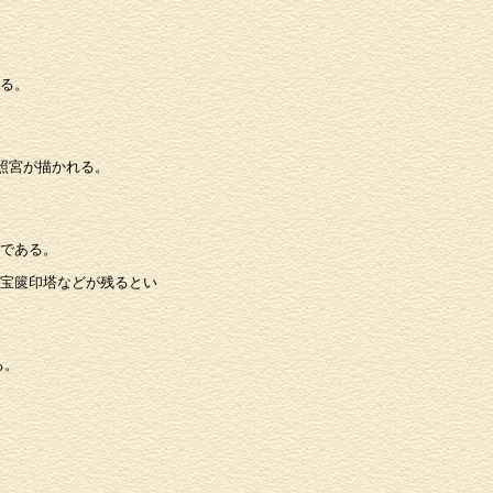
る。
照宮が描かれる。
である。
宝篋印塔などが残るとい
る。