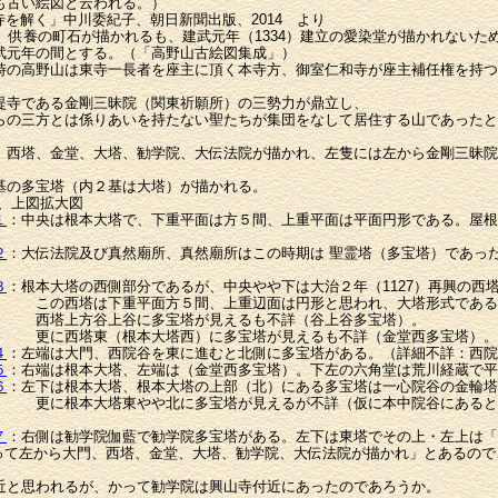
古い絵図と云われる。）
根来寺を解く」中川委紀子、朝日新聞出版、2014 より
）供養の町石が描かれるも、建武元年（1334）建立の愛染堂が描かれないた
元年の間とする。（「高野山古絵図集成」）
高野山は東寺一長者を座主に頂く本寺方、御室仁和寺が座主補任権を持つ
寺である金剛三昧院（関東祈願所）の三勢力が鼎立し、
三方とは係りあいを持たない聖たちが集団をなして居住する山であったと
、西塔、金堂、大塔、勧学院、大伝法院が描かれ、左隻には左から金剛三昧院
基の多宝塔（内２基は大塔）が描かれる。
 、上図拡大図
１
：中央は根本大塔で、下重平面は方５間、上重平面は平面円形である。屋根
２
：大伝法院及び真然廟所、真然廟所はこの時期は 聖霊塔（多宝塔）であっ
３
：根本大塔の西側部分であるが、中央やや下は大治２年（1127）再興の西
面方５間、上重辺面は円形と思われ、大塔形式である
多宝塔が見えるも不詳（谷上谷多宝塔）。
大塔西）に多宝塔が見えるも不詳（金堂西多宝塔）。
４
：左端は大門、西院谷を東に進むと北側に多宝塔がある。（詳細不詳：西院
５
：右端は根本大塔、左端は（金堂西多宝塔）。下左の六角堂は荒川経蔵で平
６
：左下は根本大塔、根本大塔の上部（北）にある多宝塔は一心院谷の金輪塔
北に多宝塔が見えるが不詳（仮に本中院谷にあるとして本
７
：右側は勧学院伽藍で勧学院多宝塔がある。左下は東塔でその上・左上は「
左から大門、西塔、金堂、大塔、勧学院、大伝法院が描かれ」とあるので
と思われるが、かって勧学院は興山寺付近にあったのであろうか。