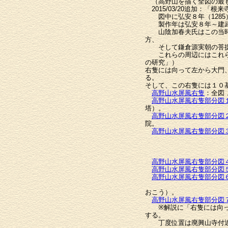
（高野山を描く全図の最も
2015/03/20追加：「
図中に弘安８年（1285
製作年は弘安８年～建武
山陰加春夫氏はこの当時の
方、
そして鎌倉源実朝の菩提
これらの周辺にはこれらの
の研究」）
右隻には向って左から大門
る。
そして、この右隻には１０
高野山水屏風右隻
：全図
高野山水屏風右隻部分図
塔）。
高野山水屏風右隻部分図
院。
高野山水屏風右隻部分図
この西塔は下重平
西塔上方谷上谷に
更に西塔東（根本
高野山水屏風右隻部分図
高野山水屏風右隻部分図
高野山水屏風右隻部分図
更に根本大塔東やや
おこう）。
高野山水屏風右隻部分図
※解説に「右隻には向って
する。
丁度位置は廃興山寺付近