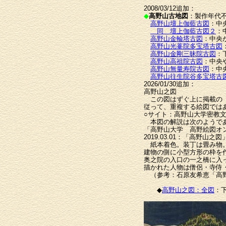
2008/03/12追加：
◆
高野山古地図
：製作年代
高野山壇上伽藍古図
：中
同 壇上伽藍古図２
：
高野山金輪塔古図
：中央
高野山光薹院多宝塔古図
高野山金剛三昧院古図
：
高野山高祖院古図
：中央
高野山無量寿院古図
：中
高野山往生院谷多宝塔古
2026/01/30追加：
高野山之図
この図はずぐ上に掲載の「
従って、重複する絵図では
○サイト：高野山大学密教
本図の解説は次のようで
「高野山大学 高野絵図オ
2019.03.01：「高野山之図
紙本着色。装丁は畳み物。
建物の側に小型方形の枠を
奥之院の入口の一之橋に入
描かれた人物は僧侶・寺侍・
（参考：石原友希恵「高野
◆
高野山之図：全図
：下