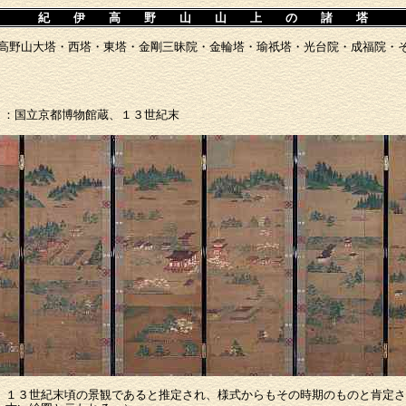
紀 伊 高 野 山 山 上 の 諸 塔
高野山大塔・西塔・東塔・金剛三昧院・金輪塔・瑜祇塔・光台院・成福院・
）：国立京都博物館蔵、１３世紀末
、１３世紀末頃の景観であると推定され、様式からもその時期のものと肯定さ