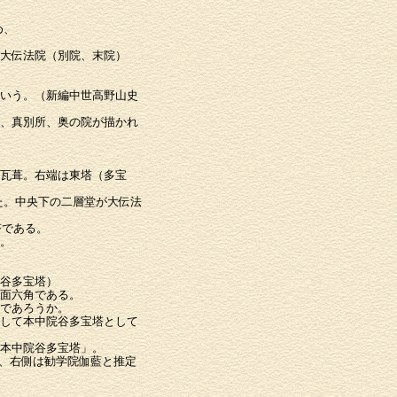
め、
大伝法院（別院、末院）
いう。（新編中世高野山史
、真別所、奥の院が描かれ
瓦葺。右端は東塔（多宝
た。中央下の二層堂が大伝法
塔である。
。
谷多宝塔）
面六角である。
であろうか。
中院谷多宝塔として
本中院谷多宝塔」。
、右側は勧学院伽藍と推定