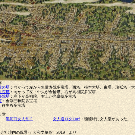
婆
近の塔
：向かって左から無量寿院多宝塔、西塔、根本大塔、東塔、瑜祇塔（大
祖院塔
：向かって左・中央が金輪塔、右が高祖院多宝塔
臺院塔
：左下が高祖院、右上が光臺院多宝塔
塔
：金剛三昧院多宝塔
：往生谷多宝塔
人堂
黒河口女人堂２
女人道ロクロ峠
：轆轤峠に女人堂があった。
寺社境内の風景-」大和文華館、2019 より