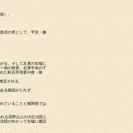
塔）。
形式の塔として、平安・鎌
がる。そして左叟の右端に
一画の秋景。右叟中央の下
れた町石卒塔婆や僧・猟
推定される。
ある確認がとれず、
れていることと無関係では
われる高野山上の大伝法院と
法院の向かって右端に建設