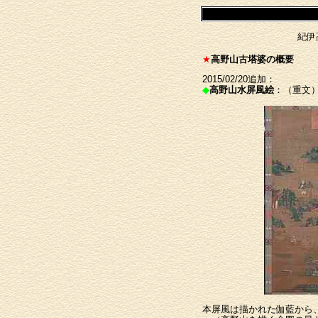
紀伊
★
高野山古塔婆の概要
2015/02/20追加：
◆
高野山水屏風絵
：（重文
本屏風は描かれた伽藍から