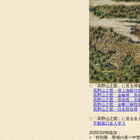
◇「高野山之図」に見る塔
高野山之図・壇上伽藍付
高野山之図・金輪塔：高
高野山之図・高祖院：光
高野山之図・金剛三昧院
高野山之図・往生院谷塔
◇「高野山之図」に見る女
不動坂口女人堂３
2020/10/06追加：
○「特別展 聖域の美ー中世