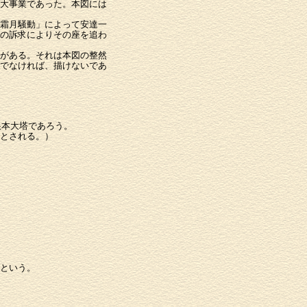
大事業であった。本図には
霜月騒動」によって安達一
の訴求によりその座を追わ
がある。それは本図の整然
でなければ、描けないであ
根本大塔であろう。
とされる。）
すという。