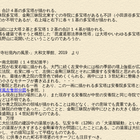
：合計４基の多宝塔が描かれる。
多宝塔、金剛三昧院北東すぐの寺院に多宝塔があるも不詳（小田原谷多宝
か不明であるが、右上端と右下に各々１基の多宝塔が描かれる。
風絵には大塔２基と多宝塔１２基の合計１４基が描かれる。
感を建築で表そうと構想した「毘盧遮那法界体性塔」は大塔やいわゆる多宝塔
高野山に花開いたということなのであろうか。
寺社境内の風景-」大和文華館、2019 より
ー南北朝期（１４世紀後半）
之院が右叟右端に描かれる。大門に続く左叟中央には桜の季節の壇上伽藍が広
伝法院、右叟に移って、左側に金剛三昧院とそれに隣接する安養院と思われる
され、最後が奥之院の雪景色で締めくくられる。画中には１３世紀末に整備さ
の小さなモチーフが書き込まれる。・・・
養院と思われる一画 とあり、この一画に描かれる多宝塔は安養院多宝塔と
屏風左隻部分図
を参照。）
も現在は別の場所にあり、また現存する安養院が中世の安養院と同じ寺院で
などは不明である。
藍や奥之院以外の領域が描かれることは殆どなく、その意味でも貴重である。
昧院の什物であった。このことと、金剛三昧院が画中にひときわ大きく描か
最盛期は１４世紀前半なのである。
泉 万理
に大伝法院の建設中の湯屋がある。弘安９年（1286）の「大湯屋騒動」とい
この湯屋が大きすぎると金剛峯寺方が問題にしたことにある。この湯屋は大伝
かし、その描写は至って平穏なものである。
85）に供養された町石卒塔婆のモチーフにも注目すべき。