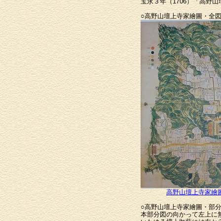
宝永３年（1706）「高野
○高野山壇上寺家繪圖・全図
高野山壇上寺家繪
○高野山壇上寺家繪圖・部
本部分図の向かって左上に