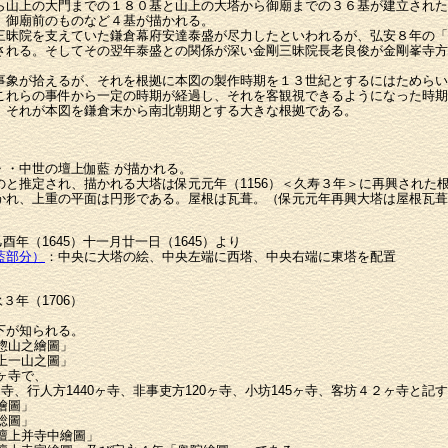
ら山上の大門までの１８０基と山上の大塔から御廟までの３６基が建立された
、御廟前のものなど４基が描かれる。
三昧院を支えていた鎌倉幕府安達泰盛が尽力したといわれるが、弘安８年の「
される。そしてその翌年泰盛との関係が深い金剛三昧院長老良俊が金剛峯寺方
事象が拾えるが、それを根拠に本図の製作時期を１３世紀とするにはためらい
これらの事件から一定の時期が経過し、それを客観視できるようになった時期
。それが本図を鎌倉末から南北朝期とする大きな根拠である。
・・中世の壇上伽藍 が描かれる。
のと推定され、描かれる大塔は保元元年（1156）＜久寿３年＞に再興された
かれ、上重の平面は円形である。屋根は瓦葺。（保元元年再興大塔は屋根瓦葺
酉年（1645）十一月廿一日（1645）より
藍部分）
：中央に大塔の絵、中央左端に西塔、中央右端に東塔を配置
３年（1706）
下が知られる。
山惣山之繪圖」
儀上一山之圖」
ヶ寺で、
、行人方1440ヶ寺、非事吏方120ヶ寺、小坊145ヶ寺、客坊４２ヶ寺と記
繪圖」
総圖」
山壇上并寺中繪圖」