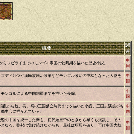
関
概要
連
中
ンからフビライまでのモンゴル帝国の勃興期を描いた歴史小説。
国
オゴディ即位や漢民族統治政策などモンゴル政治の中枢となった人物を
中
国
中
らモンゴルによる中国制覇までを描いた長編。
国
の混乱から魏、呉、蜀の三国鼎立時代までを描いた小説。三国志演義がも
中
、蜀中心に描かれている。
国
状態の中国を統一した秦も、初代始皇帝のときから早くも混乱し、その
中
勢となる。劉邦は負け続けながらも、最後は項羽を破り、再び中国大統
国
。