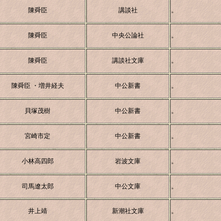
陳舜臣
講談社
。
陳舜臣
中央公論社
。
陳舜臣
講談社文庫
。
陳舜臣 ・増井経夫
中公新書
。
貝塚茂樹
中公新書
。
宮崎市定
中公新書
。
小林高四郎
岩波文庫
。
司馬遼太郎
中公文庫
。
井上靖
新潮社文庫
。