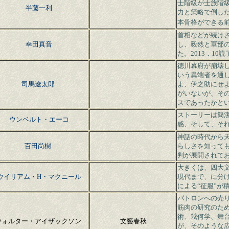
士階級が士族階
半藤一利
力と策略で倒し
本骨格ができる
首相などが続け
幸田真音
し、毅然と軍部
た。2013．10読
徳川幕府が崩壊
いう異端者を通
司馬遼太郎
よ、伊之助にせ
がいないが、そ
スであったかと
ストーリーは簡
ウンベルト・エーコ
感、そして、そ
神話の時代から
百田尚樹
らしさを知って
判が展開されて
大きくは、四大文
ウイリアム・H・マクニール
現代まで、に分
による“征服”が
パトロンへの売
筋肉の研究のた
術、幾何学、舞
ウォルター・アイザックソン
文藝春秋
が、そのような