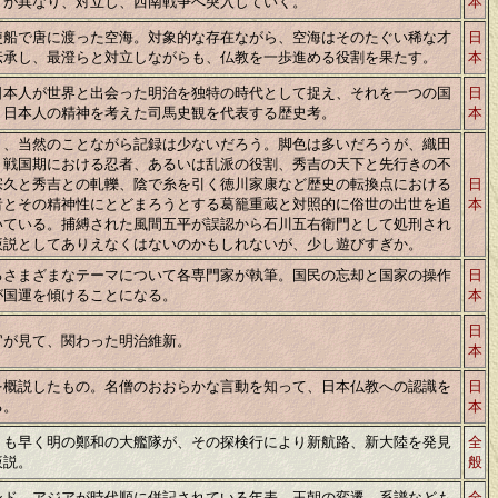
方が異なり、対立し、西南戦争へ突入していく。
本
使船で唐に渡った空海。対象的な存在ながら、空海はそのたぐい稀な才
日
伝承し、最澄らと対立しながらも、仏教を一歩進める役割を果たす。
本
日本人が世界と出会った明治を独特の時代として捉え、それを一つの国
日
、日本人の精神を考えた司馬史観を代表する歴史考。
本
り、当然のことながら記録は少ないだろう。脚色は多いだろうが、織田
、戦国期における忍者、あるいは乱派の役割、秀吉の天下と先行きの不
宗久と秀吉との軋轢、陰で糸を引く徳川家康など歴史の転換点における
日
者とその精神性にとどまろうとする葛籠重蔵と対照的に俗世の出世を追
本
いている。捕縛された風間五平が誤認から石川五右衛門として処刑され
仮説としてありえなくはないのかもしれないが、少し遊びすぎか。
るさまざまなテーマについて各専門家が執筆。国民の忘却と国家の操作
日
が国運を傾けることになる。
本
日
官が見て、関わった明治維新。
本
を概説したもの。名僧のおおらかな言動を知って、日本仏教への認識を
日
る。
本
りも早く明の鄭和の大艦隊が、その探検行により新航路、新大陸を発見
全
仮説。
般
ンド、アジアが時代順に併記されている年表。王朝の変遷、系譜なども
全