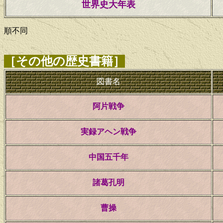
世界史大年表
順不同
［その他の歴史書籍］
図書名
阿片戦争
実録アヘン戦争
中国五千年
諸葛孔明
曹操