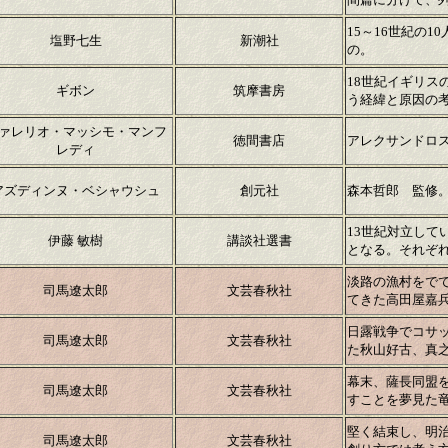
15～16世紀の
塩野七生
新潮社
の。
18世紀イギリス
ギボン
筑摩書房
う経緯と原因の
ァレリオ・マッシモ・マンフ
徳間書店
アレクサンドロス
レディ
アズディンヌ・ベシャウシュ
創元社
森本哲郎 監修
13世紀対立し
伊藤 敏樹
講談社選書
となる。それぞ
淡路の漁村をで
司馬遼太郎
文芸春秋社
てきた高田屋嘉
日露戦争でコサ
司馬遼太郎
文芸春秋社
た秋山好古、真
幕末、薩長同盟
司馬遼太郎
文芸春秋社
すことを夢見た
堅く結束し、明
司馬遼太郎
文芸春秋社