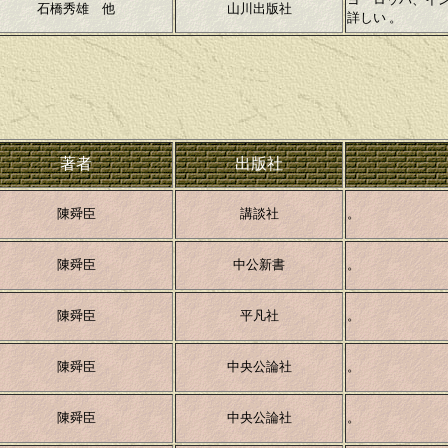
石橋秀雄 他
山川出版社
詳しい 。
著者
出版社
陳舜臣
講談社
。
陳舜臣
中公新書
。
陳舜臣
平凡社
。
陳舜臣
中央公論社
。
陳舜臣
中央公論社
。