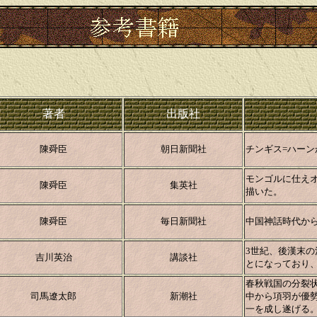
著者
出版社
陳舜臣
朝日新聞社
チンギス=ハー
モンゴルに仕え
陳舜臣
集英社
描いた。
陳舜臣
毎日新聞社
中国神話時代か
3世紀、後漢末
吉川英治
講談社
とになっており
春秋戦国の分裂
司馬遼太郎
新潮社
中から項羽が優
一を成し遂げる