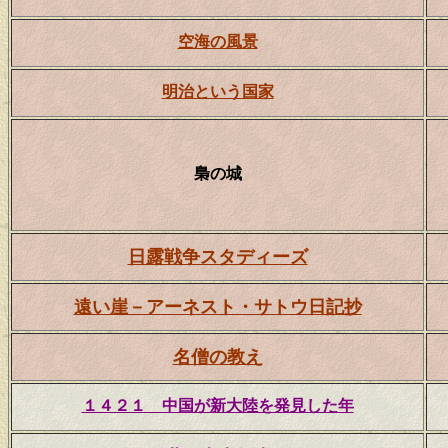
空海の風景
明治という国家
梟の城
日露戦争スタディーズ
遠い崖－アーネスト・サトウ日記抄
名僧の教え
１４２１ 中国が新大陸を発見した年