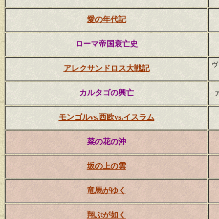
愛の年代記
ローマ帝国衰亡史
ヴ
アレクサンドロス大戦記
カルタゴの興亡
モンゴルvs.西欧vs.イスラム
菜の花の沖
坂の上の雲
竜馬がゆく
翔ぶが如く