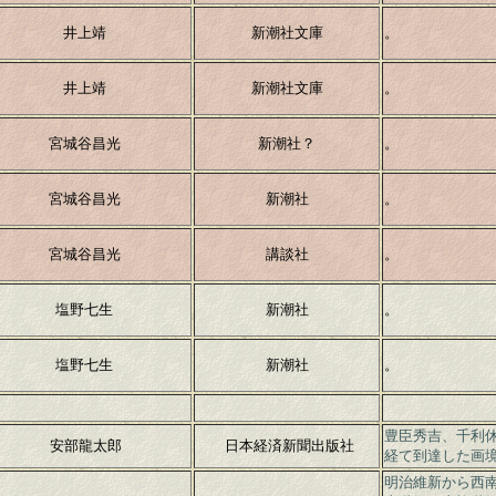
井上靖
新潮社文庫
。
井上靖
新潮社文庫
。
宮城谷昌光
新潮社？
。
宮城谷昌光
新潮社
。
宮城谷昌光
講談社
。
塩野七生
新潮社
。
塩野七生
新潮社
。
豊臣秀吉、千利
安部龍太郎
日本経済新聞出版社
経て到達した画
明治維新から西