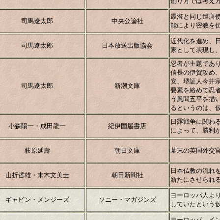
創り方では考え
最澄と同じ遣唐
司馬遼太郎
中央公論社
能により密教を
近代化を進め、
司馬遼太郎
日本放送出版協会
家として表現し
忍者が主題であ
信長の伊賀攻め
安、堺証人今井
司馬遼太郎
新潮文庫
要素を絡めて忍
う風間五平を描
るというのは、
日露戦争に関わ
小森陽一・成田龍一
紀伊国屋書店
によって、勝利
萩原延壽
朝日文庫
幕末の英国外交
日本仏教の流れ
山折哲雄・末木文美士
朝日新聞社
新たにさせられ
ヨーロッパ人よ
ギャビン・メンジーズ
ソニー・マガジンズ
していたという
ヨーロッパ、イ