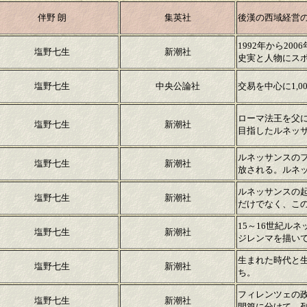
伴野 朗
集英社
後漢の西域経営
1992年から2
塩野七生
新潮社
史実と人物にス
塩野七生
中央公論社
交易を中心に1,
ローマ法王を父
塩野七生
新潮社
目指したルネッ
ルネッサンスの
塩野七生
新潮社
放される。ルネ
ルネッサンスの
塩野七生
新潮社
だけでなく、こ
15～16世紀ル
塩野七生
新潮社
ジレンマを描い
生まれた時代と
塩野七生
新潮社
ち。
フィレンツェの
塩野七生
新潮社
間篇に分けて、