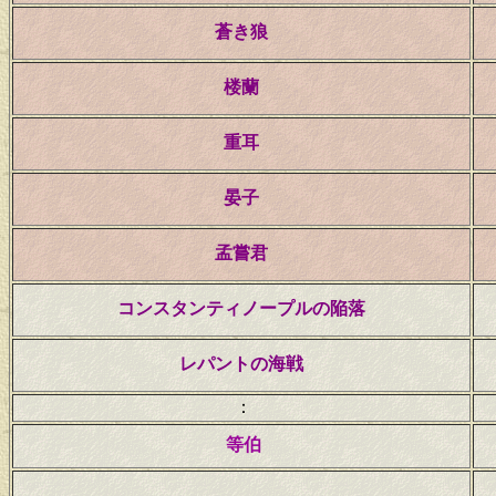
蒼き狼
楼蘭
重耳
晏子
孟嘗君
コンスタンティノープルの陥落
レパントの海戦
：
等伯