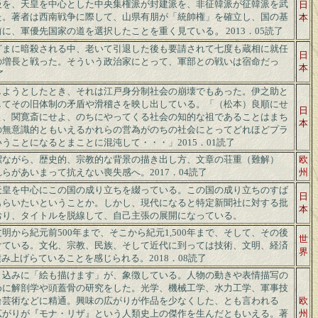
級を、天皇を中心とした中央集権派が封建派を、非征韓派が征韓派を武
日
た。著者は西南戦争に際して、山県有朋が「統帥権」を確立し、国の基
本
。
前に、軍優先国家の道を選択したことを重く見ている
2013．05読了
ざまに暗殺される中、老いて引退した後も要請されて七度も蔵相に就任
日
の増長と戦った。そういう政治家にとって、軍部との戦いは宿命だっ
本
了
しようとしたとき、それは江戸身分制社会の崩壊でもあった。伊之助と
してその旧体制の矛盾や滑稽さを映し出している。「（松本）良順にせ
日
よ、関寛斎にせよ、のちにやってくる社会の知的な祖であることはまち
本
の無意識的ともいえるかれらの営為がのちの社会にとってどれほどプラ
いうことになるとまことに混沌して・・・」
2015．01読了
潔ながら、歴史的、宗教的な背景の描き出し方、文章の荘重（難解）
欧
れらがあいまって抗えない喪失感へ。
2017．04読了
州
天皇を中心にこの国の成り立ちを綴っている。この国の成り立ちのすば
日
もらいたいということか。しかし、現代になると特定新聞社に対する批
本
おり、タイトルを脱線して、自己主張の展開になっている。
明から紀元前500年まで、そこから紀元1,500年まで、そして、その後
世
けている。文化、宗教、民族、そして近代に到っては技術、文明、経済
界
積み上げらていることを感じられる。
2018．08読了
り込みに「絵も描けます」が、象徴している。人物の動きや表情描写の
めに解剖学や頭蓋骨の研究をした。光学、機械工学、水力工学、軍事技
台芸術などに精通。興味の広がりが作品を少なくした、とも言われる
欧
広がりが『モナ・リザ』という人類史上の傑作を生んだともいえる。著
州