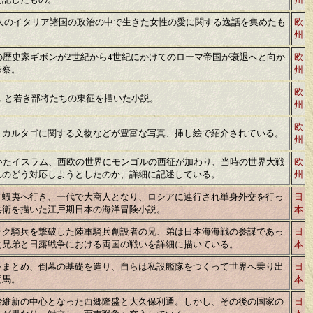
10人のイタリア諸国の政治の中で生きた女性の愛に関する逸話を集めたも
欧
州
の歴史家ギボンが2世紀から4世紀にかけてのローマ帝国が衰退へと向か
欧
考察。
州
欧
 と若き部将たちの東征を描いた小説。
州
欧
。カルタゴに関する文物などが豊富な写真、挿し絵で紹介されている。
州
ていたイスラム、西欧の世界にモンゴルの西征が加わり、当時の世界大戦
欧
れのどう対応しようとしたのか、詳細に記述している。
州
て蝦夷へ行き、一代で大商人となり、ロシアに連行され単身外交を行っ
日
兵衛を描いた江戸期日本の海洋冒険小説。
本
ック騎兵を撃破した陸軍騎兵創設者の兄、弟は日本海海戦の参謀であっ
日
之兄弟と日露戦争における両国の戦いを詳細に描いている。
本
をまとめ、倒幕の基礎を造り、自らは私設艦隊をつくって世界へ乗り出
日
竜馬。
本
治維新の中心となった西郷隆盛と大久保利通。しかし、その後の国家の
日