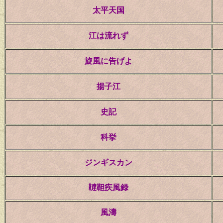
太平天国
江は流れず
旋風に告げよ
揚子江
史記
科挙
ジンギスカン
韃靼疾風録
風濤