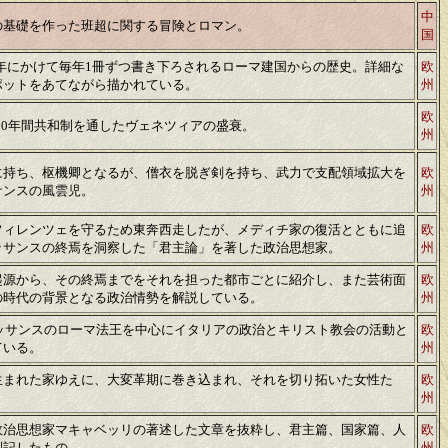
中
の基礎を作った班超に関する冒険とロマン。
国
006年にかけて毎年1冊ずつ書き下ろされるローマ建国からの歴史。詳細な
欧
ポットをあてながら描かれている。
州
欧
000年間共和制を通したヴェネツィアの盛衰。
州
に持ち、枢機卿となるが、僧衣を脱ぎ剣を持ち、武力で支配領域拡大を
欧
サンスの風雲児。
州
フィレンツェを守るため東奔西走したが、メディチ家の復活とともに追
欧
ッサンスの終焉を洞察した「君主論」を著した政治思想家。
州
起源から、その終焉までをそれを担った都市ごとに紹介し、また芸術面
欧
の時代の背景となる政治情勢を解説している。
州
ネッサンスのローマ法王を中心にイタリアの政治とキリスト教会の活動と
欧
ている。
州
生まれた家ゆえに、大変革期に巻き込まれ、それを切り拓いた女性た
欧
州
政治思想家マキャベッリの著述した文章を抜粋し、君主篇、国家篇、人
欧
列記したもの。
州