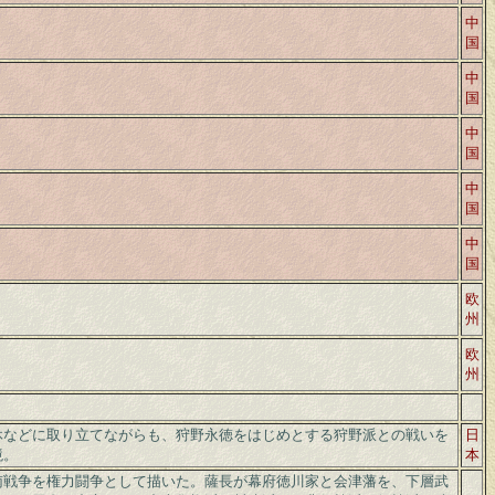
中
国
中
国
中
国
中
国
中
国
欧
州
欧
州
休などに取り立てながらも、狩野永徳をはじめとする狩野派との戦いを
日
境。
本
南戦争を権力闘争として描いた。薩長が幕府徳川家と会津藩を、下層武