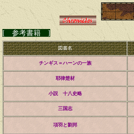
[ 参考書籍 ]
図書名
チンギス＝ハーンの一族
耶律楚材
小説 十八史略
三国志
項羽と劉邦