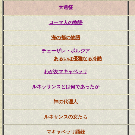
大遠征
ローマ人の物語
海の都の物語
チェーザレ・ボルジア
あるいは優雅なる冷酷
わが友マキャベッリ
ルネッサンスとは何であったか
神の代理人
ルネサンスの女たち
マキャベッリ語録