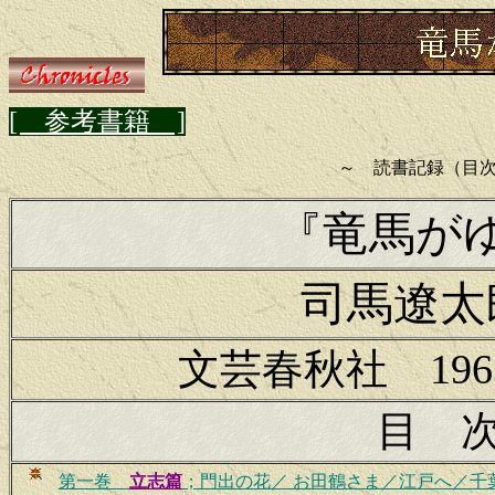
[ 参考書籍 ]
～ 読書記録（目
『竜馬が
司馬遼太
文芸春秋社 196
目 
第一巻
立志篇
；門出の花／ お田鶴さま／江戸へ／千