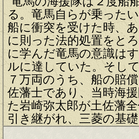
竜馬の海援隊は２度船
る。竜馬自らが乗ったい
船に衝突を受けた時、あ
に則った法的処置をとろ
に学んだ竜馬の意識はす
ルに達していた。そし
７万両のうち、船の賠償
佐藩士であり、当時海援
た岩崎弥太郎が土佐藩全
引き継がれ、三菱の基