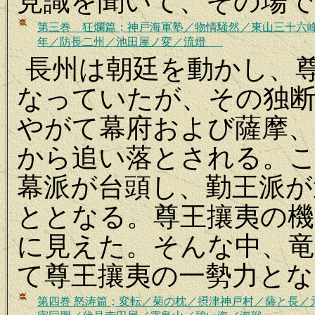
見識を聞いて、その場で
第三巻 狂爛篇；神戸海軍塾／物情騒然／東山三十六
年／防長二州／池田屋ノ変／流燈
長州は朝廷を動かし、
なっていたが、その独
やがて幕府および薩摩、
から追い落とされる。
幕派が台頭し、勤王派が
ととなる。尊王攘夷の機
に見えた。そんな中、竜
て尊王攘夷の一勢力とな
第
四巻 怒涛篇；変転／菊の枕／摂津神戸村／薩と長／