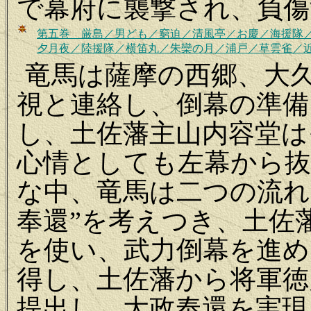
で幕府に襲撃され、負傷
第五巻 厳島／男ども／窮迫／清風亭／お慶／海援隊／
夕月夜／陸援隊／横笛丸／朱欒の月／浦戸／草雲雀／
竜馬は薩摩の西郷、大
視と連絡し、倒幕の準備
し、土佐藩主山内容堂は
心情としても左幕から
な中、竜馬は二つの流れ
奉還”を考えつき、土佐
を使い、武力倒幕を進め
得し、土佐藩から将軍徳
提出し、大政奉還を実現