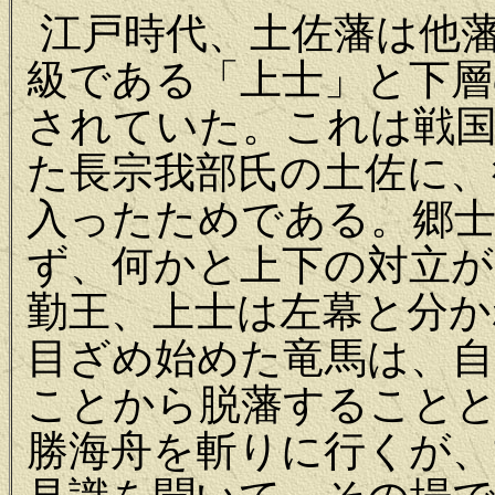
江戸時代、土佐藩は他
級である「上士」と下層
されていた。これは戦
た長宗我部氏の土佐に、
入ったためである。郷
ず、何かと上下の対立が
勤王、上士は左幕と分か
目ざめ始めた竜馬は、自
ことから脱藩すること
勝海舟を斬りに行くが、