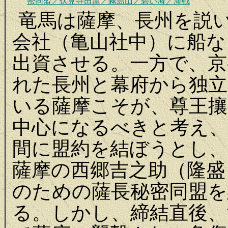
密同盟／伏見寺田屋／霧島山／碧い海／海戦
竜馬は薩摩、長州を説
会社（亀山社中）に船な
出資させる。一方で、京
れた長州と幕府から独
いる薩摩こそが、尊王攘
中心になるべきと考え
間に盟約を結ぼうとし、
薩摩の西郷吉之助（隆盛
のための薩長秘密同盟を
る。しかし、締結直後、