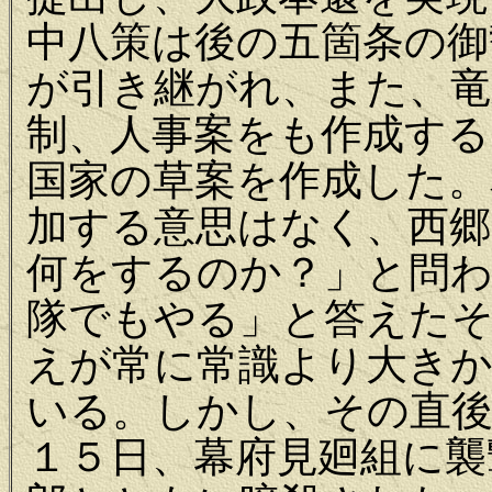
中八策は後の五箇条の御
が引き継がれ、また、竜
制、人事案をも作成する
国家の草案を作成した。
加する意思はなく、西郷
何をするのか？」と問わ
隊でもやる」と答えた
えが常に常識より大き
いる。しかし、その直後
１５日、幕府見廻組に襲