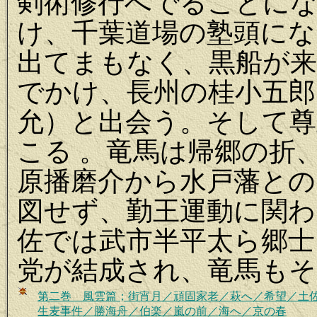
剣術修行へでることに
け、千葉道場の塾頭にな
出てまもなく、黒船が
でかけ、長州の桂小五郎
允）と出会う。そして尊
こる 。竜馬は帰郷の折
原播磨介から水戸藩との
図せず、勤王運動に関わ
佐では武市半平太ら郷士
党が結成され、竜馬もそ
第二巻 風雲篇；
街宵月／頑固家老／萩へ／希望／土
生麦事件／勝海舟／伯楽／嵐の前／海へ／京の春