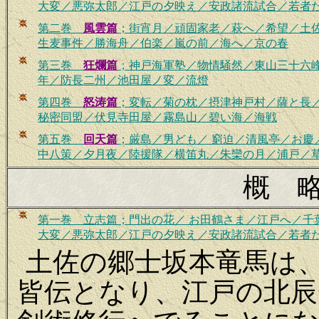
大変／悪弥太郎／江戸の夕映え／安政諸流試合／若者
第二巻
風雲篇
；
街宵月／頑固家老／萩へ／希望／土
生麦事件／勝海舟／伯楽／嵐の前／海へ／京の春
第三巻
狂爛篇
；神戸海軍塾／物情騒然／東山三十六
年／防長二州／池田屋ノ変／流燈
第
四巻
怒涛篇
；
変転／菊の枕／摂津神戸村／薩と長
秘密同盟／伏見寺田屋／霧島山／碧い海／海戦
第五巻
回天篇
；
厳島／男ども／ 窮迫／清風亭／お慶
中八策／夕月夜／陸援隊／横笛丸／朱欒の月／浦戸／
概 
第一巻 立志篇；門出の花／ お田鶴さま／江戸へ／千
大変／悪弥太郎／江戸の夕映え／安政諸流試合／若者
土佐の郷士坂本竜馬は
皆伝となり、江戸の北辰