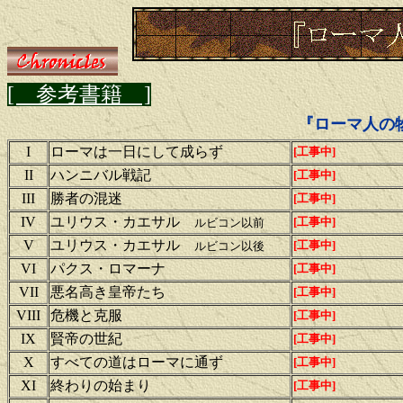
[ 参考書籍 ]
『ローマ人の
I
ローマは一日にして成らず
[工事中]
II
ハンニバル戦記
[工事中]
III
勝者の混迷
[工事中]
IV
ユリウス・カエサル
[工事中]
ルビコン以前
V
ユリウス・カエサル
[工事中]
ルビコン以後
VI
パクス・ロマーナ
[工事中]
VII
悪名高き皇帝たち
[工事中]
VIII
危機と克服
[工事中]
IX
賢帝の世紀
[工事中]
X
すべての道はローマに通ず
[工事中]
XI
終わりの始まり
[工事中]