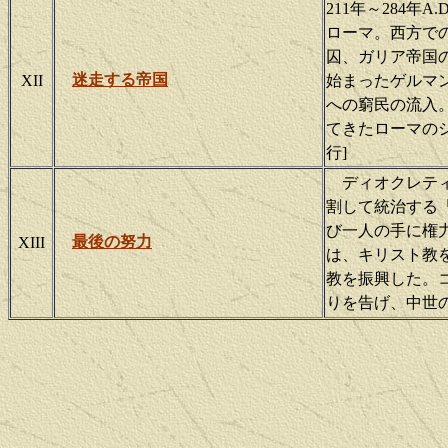
211年～284年
ローマ。西方で
囚、ガリア帝国
迷走する帝国
XII
始まったゲルマ
への窮民の流入
てきたローマのシ
行]
ディオクレティ
割して統治する
び一人の手に権
最後の努力
XIII
は、キリスト教
教を振興した。
りを告げ、中世