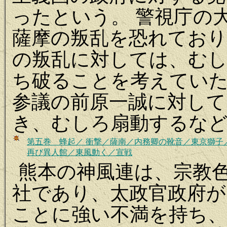
ったという。 警視庁の
薩摩の叛乱を恐れており
の叛乱に対しては、む
ち破ることを考えてい
参議の前原一誠に対して
き、むしろ扇動するな
第五巻 蜂起／ 衝撃／薩南／内務卿の靴音／東京獅子
再び異人館／東風動く／宣戦
熊本の神風連は、宗教
社であり、太政官政府が
ことに強い不満を持ち、