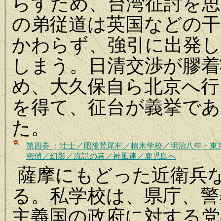
らすため、台湾征討を思
の弟従道は英国などの
かわらず、強引に出発し
しまう。日清交渉が膠着
め、大久保自ら北京へ行
を得て、征台が義挙で
た。
第
四巻 ；壮士／肥後荒尾村／植木学校／明治八年・東
密偵／幻影／流説の巷／神風連／鹿児島へ
薩摩にもどった近衛兵
る。私学校は、県庁、警
主義国の政府に対する党