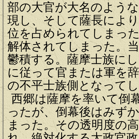
部の大官が大名のような
現し、そして薩長により
位を占められてしまっ
解体されてしまった。
鬱積する。薩摩士族にし
に従って官または軍を
の不平士族側となって
西郷は薩摩を率いて倒
ったが、倒幕後はみず
まった。その透明度の高
れ、絶対化する太政官政