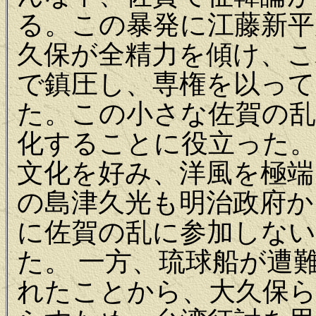
る。この暴発に江藤新平
久保が全精力を傾け、こ
で鎮圧し、専権を以って
た。この小さな佐賀の
化することに役立った。
文化を好み、洋風を極端
の島津久光も明治政府か
に佐賀の乱に参加しない
た。 一方、琉球船が遭
れたことから、大久保