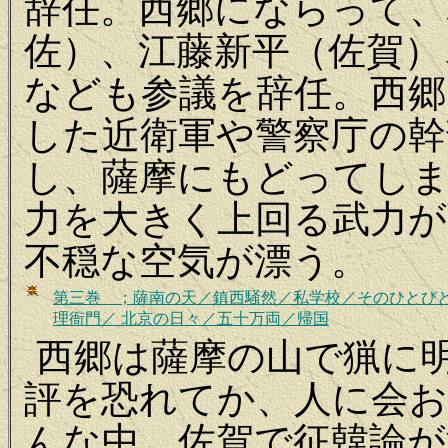
辞任。西郷にならって、
佐）、江藤新平（佐賀）
なども参議を辞任。西郷
した近衛軍や警察庁の幹
し、薩摩にもどってし
力を大きく上回る武力が
不穏な空気が漂う。
第三巻 ；薩南の天／鎮西騒然／私学校／そのひとび
理
衙
門／ 北京の日々／五十万両／帰国
西郷は薩摩の山で猟に
評を恐れてか、人に会
んな中、佐賀で征韓論が