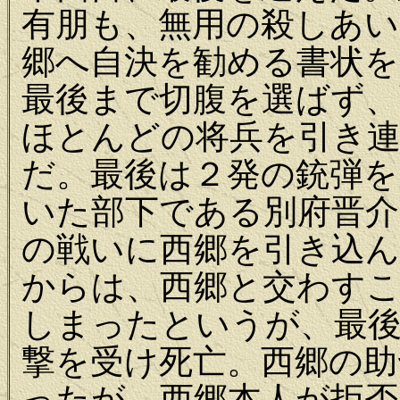
有朋も、無用の殺しあ
郷へ自決を勧める書状を
最後まで切腹を選ばず、
ほとんどの将兵を引き
だ。最後は２発の銃弾を
いた部下である別府晋介
の戦いに西郷を引き込ん
からは、西郷と交わす
しまったというが、最
撃を受け死亡。西郷の助
ったが、西郷本人が拒否