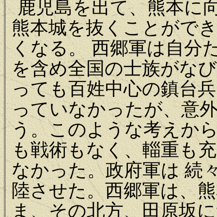
鹿児島を出て、熊本に
熊本城を抜くことがで
くなる。 西郷軍は自分
を含め全国の士族がな
っても百姓中心の鎮台兵
っていなかったが、意
う。このような考えか
も戦術もなく、輜重も充
なかった。政府軍は 続
陸させた。西郷軍は、熊
ま、その北方、田原坂に