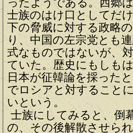
ったようである。西郷は
士族のはけ口としてだ
下の脅威に対する政略の
り、中国の左宗党とも連
式なものではないが、
ていた。歴史にもしも
日本が征韓論を採ったと
でロシアと対することに
いという。
士族にしてみると、倒
の、その後解散させられ