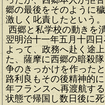
郷の最後をそのように
激しく叱責したという
西郷と私学校の動きを
翌明治十一年五月十四日
よって、政務へ赴く途上
た、薩摩に西郷の暗殺隊
争のきっかけを作った
路利良もその後精神的に
年フランスへ再渡航する
状態で帰国し数日後に死