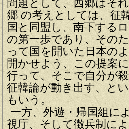
問題として、西郷はそれ
郷 の考えとしては、征
国と同盟し、南下するロ
の第一歩であり、その
って国を開いた日本の
開かせよう、この提案に
行って、そこで自分が
征韓論が動き出す、と
もいう。
一方、外遊・帰国組に
視庁、そして徴兵制によ