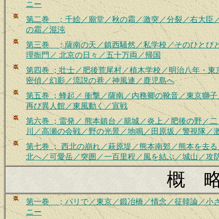
ニー
第二巻 ；千絵
／廟堂／秋の霜／激突／分裂／右大臣
の霜／混沌
第三巻 ；薩南の天／鎮西騒然／私学校／そのひとび
理
衙
門／ 北京の日々／五十万両／帰国
第
四巻 ；壮士／肥後荒尾村／植木学校／明治八年・東
密偵／幻影／流説の巷／神風連／鹿児島へ
第五巻 ；蜂起／ 衝撃／薩南／内務卿の靴音／東京獅
再び異人館／東風動く／宣戦
第六巻
；
雷発／ 熊本鎮台／籠城／炎上／肥後の野／
川／高瀬の会戦／野の光景／地鳴／田原坂／警視隊／
第七巻 ； 西北の崩れ／萩原堤／熊本南郊／熊本を去
北へ／可愛岳／突囲／一百里程／風を結ぶ／城山／攻
概 
第一巻 ；パリで／東京／鍛冶橋／情念／征韓論／小
ニー