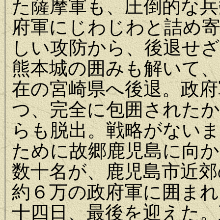
た薩摩軍も、圧倒的な兵
府軍にじわじわと詰め寄
しい攻防から、後退せ
熊本城の囲みも解いて、
在の宮崎県へ後退。政府
つ、完全に包囲されたか
らも脱出。戦略がない
ために故郷鹿児島に向か
数十名が、鹿児島市近郊
約６万の政府軍に囲まれ
十四日、最後を迎えた。