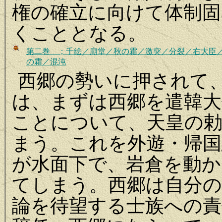
権の確立に向けて体制固
くこととなる。
第二巻 ；千絵
／廟堂／秋の霜／激突／分裂／右大臣
の霜／混沌
西郷の勢いに押されて
は、まずは西郷を遣韓大
ことについて、天皇の
まう。これを外遊・帰国
が水面下で、岩倉を動か
てしまう。西郷は自分の
論を待望する士族への責