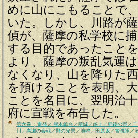
めに山にこもることで
いた。しかし、川路が薩
偵が、薩摩の私学校に捕
する目的であったこと
より、薩摩の叛乱気運
なくなり、山を降りた西
を預けることを表明、大
ことを名目に、翌明治十
府に宣戦を布告した。
第六巻
；
雷発／ 熊本鎮台／籠城／炎上／肥後の野／
川／高瀬の会戦／野の光景／地鳴／田原坂／警視隊／