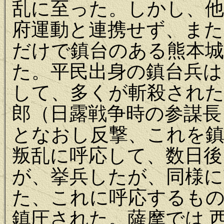
乱に至った。しかし、他
府運動と連携せず、また
だけで鎮台のある熊本城
た。平民出身の鎮台兵は
して、多くが斬殺された
郎（日露戦争時の参謀長
となおし反撃、これを鎮
叛乱に呼応して、数日後
が、挙兵したが、同様に
た、これに呼応するも
鎮圧された。薩摩では 