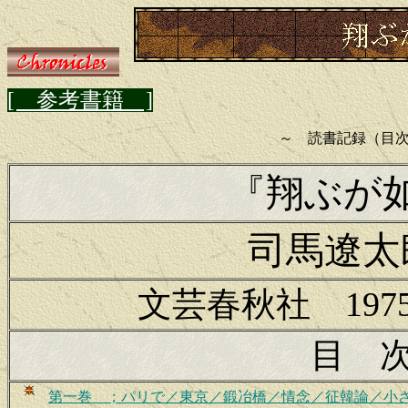
[ 参考書籍 ]
～ 読書記録（目
『翔ぶが
司馬遼太
文芸春秋社 197
目 
第一巻 ；パリで／東京／鍛冶橋／情念／征韓論／小