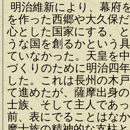
明治維新により、幕府
を作った西郷や大久保だ
心とした国家にする、
うな国を創るかという
ていなかった。天皇を中
づくりのために明治四年
した。これは長州の木戸
て進めたが、薩摩出身の
士族、そして主人であっ
前、表にでることはな
摩士族の精神的な支柱と