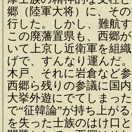
郷（陸軍大将）に、その
行した。しかし、難航
この廃藩置県も、西郷が
いて上京し近衛軍を組織
げで、すんなり運んだ
木戸、それに岩倉など参
西郷ら残りの参議に国内
大挙外遊にでてしまっ
で“征韓論”が持ち上が
を失った士族のはけ口