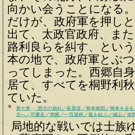
向かい会うことになる。
だけが、政府軍を押し
出て、太政官政府、また
路利良らを糾す、という
本の地で、政府軍とぶ
ってしまった。西郷自身
居て、すべてを桐野利
ていた。
第七巻 ； 西北の崩れ／萩原堤／熊本南郊／熊本を去
北へ／可愛岳／突囲／一百里程／風を結ぶ／城山／攻
局地的な戦いでは士族