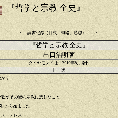
『哲学と宗教 全史』
～ 読書記録（目次、概略、感想） ～
『哲学と宗教 全史』
出口治明
著
ダイヤモンド社 2019年8月発刊
目 次
のか？
ー教がその後の宗教に残したこと
発”から始まった
リストテレス