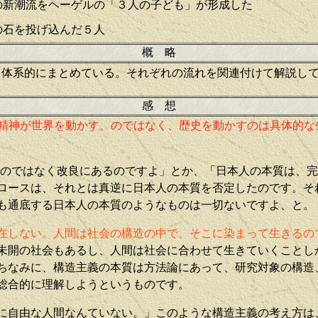
の新潮流をヘーゲルの「３人の子ども」が形成した
の石を投げ込んだ５人
概 略
、体系的にまとめている。
それぞれの流れを関連付けて解説し
感 想
精神が世界を動かす、のではなく、歴史を動かすのは具体的な
のではなく改良にあるのですよ」とか、「日本人の本質は、完
ロースは、それとは真逆に日本人の本質を否定したのです。そ
も通底する日本人の本質のようなものは一切ないですよ、と。
在しない。人間は社会の構造の中で、そこに染まって生きるの
未開の社会もあるし、人間は社会に合わせて生きていくことし
ちなみに、構造主義の本質は方法論にあって、研究対象の構造
総合的に理解しようというものです。
に自由な人間なんていない。」このような構造主義の考え方は