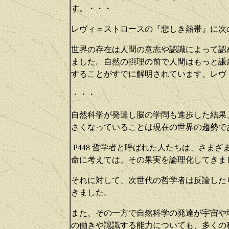
す。・・・
レヴィ＝ストロースの『悲しき熱帯』に次
世界の存在は人間の意志や認識によって認
ました。自然の摂理の前で人間はもっと謙
することがすでに解明されています。レヴ
・・・
自然科学が発達し脳の学問も進歩した結果
さくなっていることは現在の世界の趨勢で
P448
哲学者と呼ばれた人たちは、さまざ
命に考えては、その果実を論理化してきま
それに対して、次世代の哲学者は反論した
きました。
また、その一方で自然科学の発達が宇宙や
の働きや認識する能力についても、多くの