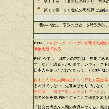
第１１章 １９世紀の終わり、哲学
第１２章 ２０世紀の思想界に波紋
哲学の歴史、宗教の歴史、を時系列的
P394
マルクスは、ヘーゲルが唱えた絶対
唯物史観である。
P441
今でも「日本人の本質は、独創にある
す」などと語る人がいます。レヴィ＝スト
日本人を創っただけであって、どの時代に
自由な人間も人間の主体的な行動も実は存
るわけではない。先進国ばかりではなく、
思想は、「構造主義」と呼ばれています
。
間の関係を整理統合することで研究対象を
「社会の構造が人間の意識をつくる。完全