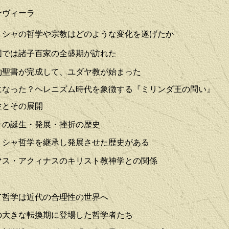
ーヴィーラ
リシャの哲学や宗教はどのような変化を遂げたか
国では諸子百家の全盛期が訪れた
約聖書が完成して、ユダヤ教が始まった
になった？ヘレニズム時代を象徴する『ミリンダ王の問い』
生とその展開
その誕生・発展・挫折の歴史
リシャ哲学を継承し発展させた歴史がある
マス・アクィナスのキリスト教神学との関係
て哲学は近代の合理性の世界へ
の大きな転換期に登場した哲学者たち