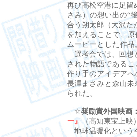
再び高松空港に足留
さみ）の想い出の“
合う朔太郎（大沢た
を加えることで、原
ムービーとした作品
選考会では、回想
された物語であるこ
作り手のアイデアへ
長澤まさみと森山未
られた。
☆
奨励賞外国映画
ー』
（高知東宝上映
地球温暖化という今