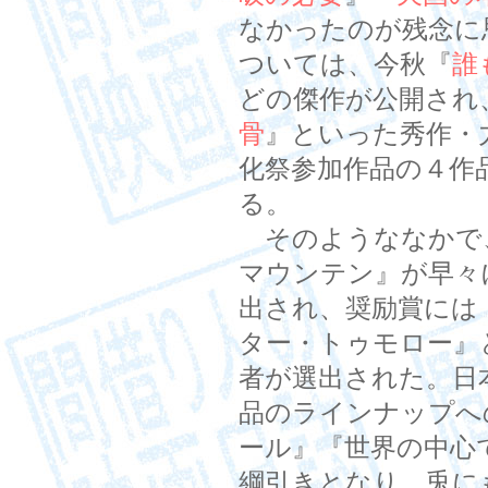
なかったのが残念に
ついては、今秋『
誰
どの傑作が公開され
骨
』といった秀作・
化祭参加作品の４作
る。
そのようななかで
マウンテン』が早々
出され、奨励賞には
ター・トゥモロー』
者が選出された。日
品のラインナップへ
ール』『世界の中心
綱引きとなり、兎に