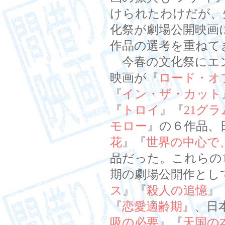
けられたわけだが、
化祭が劇場公開映画
作品の選考を重ねて
今春の文化祭にエ
映画が『
ロード・オ
『
イン・ザ・カット
『
トロイ
』『
21グラ
モロー
』の６作品、
花
』『
世界の中心で
品だった。これらの
期の劇場公開作とし
ス
』『
殺人の追憶
』
『
恋愛適齢期
』、日
吸の必要
』『
天国の