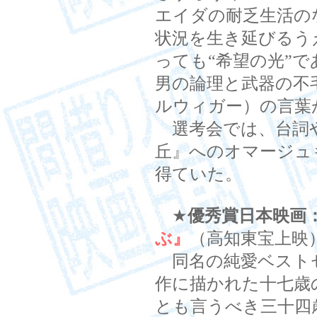
エイダの耐乏生活の
状況を生き延びるう
っても“希望の光”
男の論理と武器の不
ルウィガー）の言葉
選考会では、台詞や
丘』へのオマージュ
得ていた。
★
優秀賞日本映画
ぶ』
（高知東宝上映
同名の純愛ベスト
作に描かれた十七歳
とも言うべき三十四