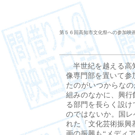
第５６回高知市文化祭への参加映
半世紀を越える高
像専門部を置いて参
たのがいつからなの
組みのなかに、興行
る部門を長らく設け
のではないか。国レベ
れた「文化芸術振興
画の振興も“メディ