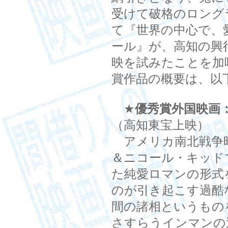
受けて破格のロング
て『世界の中心で、
ール』が、高知の興
映を試みたことを加
賞作品の概要は、以
★
優秀賞外国映画
（高知東宝上映）
アメリカ南北戦争
＆ニコール・キッド
た純愛ロマンの形式
のが引き起こす過酷
間の諸相というもの
さすらうインマンの