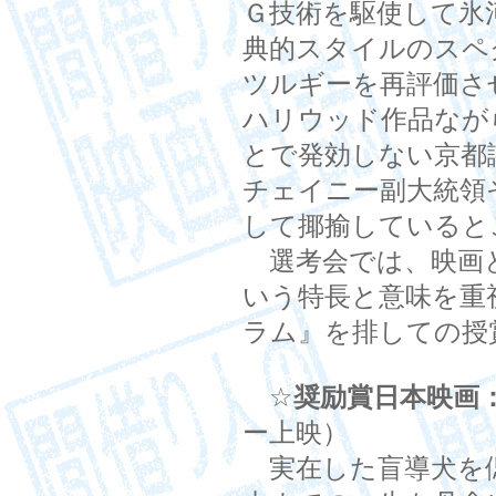
Ｇ技術を駆使して氷
典的スタイルのスペ
ツルギーを再評価さ
ハリウッド作品なが
とで発効しない京都
チェイニー副大統領
して揶揄していると
選考会では、映画と
いう特長と意味を重
ラム』を排しての授
☆
奨励賞日本映画
ー上映）
実在した盲導犬を