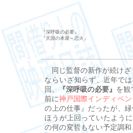
『深呼吸の必要』
『天国の本屋～恋火』
同じ監督の新作が続けざ
ならいざ知らず、近年では
回、
『深呼吸の必要』
を観
前に
神戸国際インディペン
の上の仕事』だったが、緑
ほうが上回っていたように
の何の変哲もない予定調和