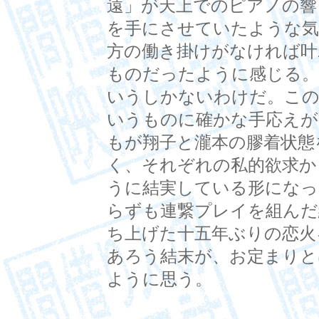
遠」が天上でのピアノの響
を手にさせていたような気
方の働き掛けがなければ叶
ものだったように感じる。
いうしかないわけだ。この
いうものに確かな手応えが
もが翔子と瀧本の膠着状態
く、それぞれの私的欲求か
うに結実している形になっ
らずも連繋プレイを組んだ
ち上げた十五年ぶりの恋火
あろう結末が、お定まりと
ように思う。