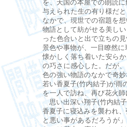
を、天国の本屋での朗読に
与えられた生の有り様だと
なかで、現世での宿題を想
物語として紡がせる美しい
った色合いと出で立ちの見
景色や事物が、一目瞭然に
懐かしく落ち着いた安らか
の巧さに感心した。だが、
色の強い物語のなかで奇妙
若い香夏子(竹内結子)が雨
を一人で訪ね、再び花火師
思い出深い翔子(竹内結子
香夏子に寝込みを襲われ、
と悪い事があるだろうが」