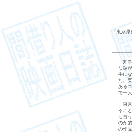
『東京原
知事
な話
手に
た。
ある
で一
東京
るこ
も言う
のが
の作