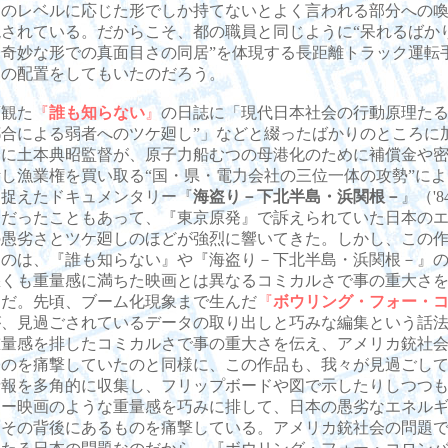
民のレベルに応じた形でしか持てないとよく言われる部分への
現されている。だからこそ、都の職員と同じように“呆れるばか
と奇妙な形での真面目さの同居”を体現する長距離トラック運転
）の配置をしてもいたのだろう。
観た
『
誰も知らない
』
の日誌に「現代日本社会の行動原理たる
都合による弱者へのツケ廻し”」などと綴ったばかりのところに
日に土本典昭監督が、原子力船むつの母港化のために補償金や
し漁業権を買い取る“国・県・電力会社の三位一体の攻勢”に
を捉えたドキュメンタリー『
海盗り－下北半島・浜関根－
』（'
りだったこともあって、『東京原発』で訴えられていた日本の
の愚劣さとツケ廻しのほどが強烈に響いてきた。しかし、この
るのは、『誰も知らない』や『海盗り－下北半島・浜関根－』
悪くも重量感に満ちた映画とは異なるコミカルさで事の重大さ
とだ。先頃、ブーム化現象まで生んだ
『
ボウリング・フォー・
が、見過ごされているデータの取り出しと巧みな編集という話
重量感を排したコミカルさで事の重大さを伝え、アメリカ銃社
ものを痛撃していたのと同様に、この作品も、我々が見過ごし
情報を多角的に収集し、フリップボードや図で示したりしつつ
リー映画のような重量感を巧みに排して、日本の愚劣なエネル
とその背後にあるものを痛撃している。アメリカ銃社会の問題