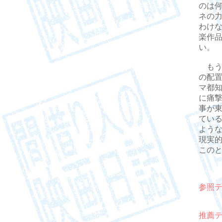
のは
ネの
わけ
楽作
い。
もう
の配
マ都
に痛
事が
てい
よう
現実
この
参照
推薦