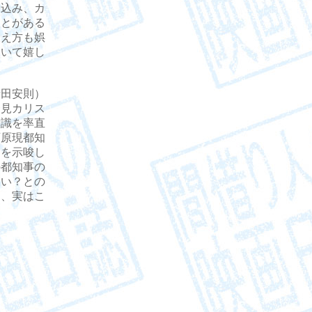
け込み、カ
ことがある
設え方も娯
ていて嬉し
田安則）
一見カリス
意識を率直
石原現都知
とを示唆し
の都知事の
ない？との
は、実はこ