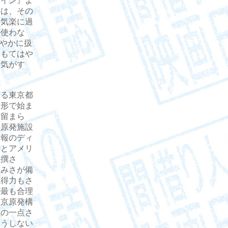
バイン』よ
評は、その
お気楽に過
か使わな
ややかに扱
のもてはや
う気がす
る東京都
る形で始ま
に留まら
る原発施設
情報のディ
るとアメリ
杜撰さ
巧みさが備
説得力もさ
が最も合理
東京原発構
性の一点さ
そうしない