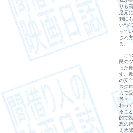
我が
りも
足元
剰に
い“メ
って
され
る。
この
民の
った
ず、
の安
スク
カで
等々
わっ
るこ
的で
想の
え承