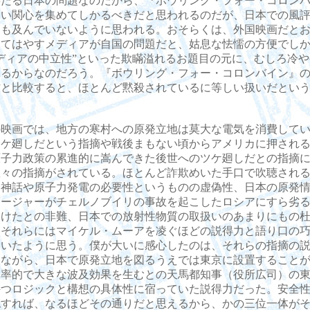
事たる日本の問題なのだから、『ボウリング・フォー・コロン
高い関心を集めてしかるべきだと思われるのだが、日本での風
にも及んでいないように思われる。おそらくは、外国映画だと
もてはやすメディアが自国の問題だと、姑息な怯懦の方便でし
ディアの中立性”といった欺瞞溢れるお題目の元に、むしろ冷
いるからなのだろう。『ボウリング・フォー・コロンバイン』
方と比較すると、ほとんど黙殺されているに等しい扱いだとい
映画では、地方の寒村への原発立地は莫大な電気を消費してい
ツケ廻しだという指摘や戦後まもない頃からアメリカに押され
原子力政策の累進的に嵩んできた後世へのツケ廻しだとの指摘
数々の指摘がされている。ほとんど詐欺めいた手口で吹聴され
全神話や原子力発電の必要性というものの虚偽性、日本の原発
ロージャーがチェルノブイリの事故を起こしたロシアにすら劣
受けたとの非難、日本での放射性物質の取扱いのあまりにもの
。それらにはマイケル・ムーアを凌ぐほどの説得力と語り口の
ていたように思う。僕が大いに感心したのは、それらの指摘の
とながら、日本で原発立地を図るうえでは東京に設置すること
効率的で大きな波及効果を生むとの天馬都知事（役所広司）の
持つロジックと構想の具体性に宿っていた説得力だった。安全
認すれば、なるほどその通りだと思えるから、かの三位一体が