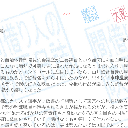
<<<
発』
監
と自治体幹部職員の会議室が主要舞台という如何にも面白味に
がこんなに痛烈で可笑しさに溢れた作品になるとは恐れ入り、
なるものかとエンドロールに注目していたら、山川監督自身の
実際に観るまで監督名も知らずにいたのだが、思えば『
卓球温
コメディで僕の好きな映画だった。今後の作品が楽しみな監督
人増えて嬉しくなった。
都のカリスマ知事が財政難の打開策として東京への原発誘致を
とで都の幹部職員が翻弄されるさまが描かれるのだが、役人体
べき“呆れるばかりの無責任さと奇妙な形での真面目さの同居
的確に戯画化されていて、情けなくも可笑しくて仕方がない。
品が最も鋭く突いているのは、実は都民ひいては国民であって