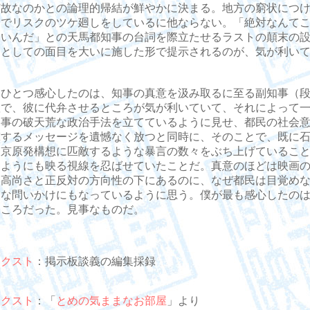
何故なのかとの論理的帰結が鮮やかに決まる。地方の窮状につ
力でリスクのツケ廻しをしているに他ならない。「絶対なんて
ないんだ」との天馬都知事の台詞を際立たせるラストの顛末の
品としての面目を大いに施した形で提示されるのが、気が利い
ひとつ感心したのは、知事の真意を汲み取るに至る副知事（段
置で、彼に代弁させるところが気が利いていて、それによって
知事の破天荒な政治手法を立てているように見せ、都民の社会
撃するメッセージを遺憾なく放つと同時に、そのことで、既に
東京原発構想に匹敵するような暴言の数々をぶち上げているこ
るようにも映る視線を忍ばせていたことだ。真意のほどは映画
な高尚さと正反対の方向性の下にあるのに、なぜ都民は目覚め
的な問いかけにもなっているように思う。僕が最も感心したの
ところだった。見事なものだ。
テクスト
：掲示板談義の編集採録
テクスト
：「
とめの気ままなお部屋
」より