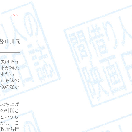
>>>
督 山川 元
欠けそう
脚本が誰の
脚本だっ
泉
』も味の
が僕のなか
ぶち上げ
質の神髄と
”というも
しかし、こ
、政治も行