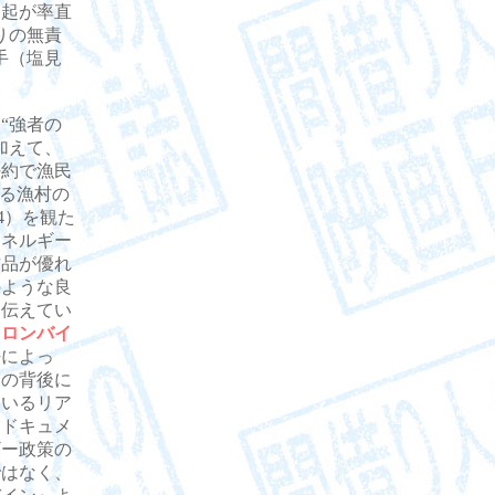
喚起が率直
りの無責
手（塩見
“強者の
加えて、
密約で漁民
よる漁村の
84）を観た
エネルギー
作品が優れ
のような良
を伝えてい
コロンバイ
法によっ
会の背後に
ているリア
もドキュメ
ギー政策の
ではなく、