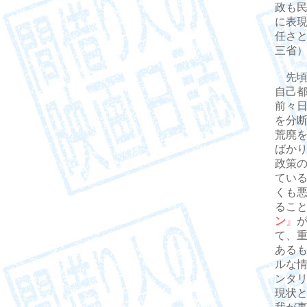
政も
に表
任さ
三省
先頃
自己
前々
を分断
荒廃
ばか
政策
てい
くも
るこ
ン
』
て、
ある
ルな
ンタ
現状