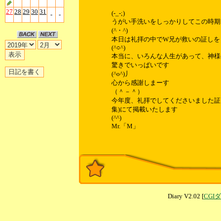
27
28
29
30
31
(-_-;)
-
-
うがい手洗いをしっかりしてこの時期
(^・^)
本日は礼拝の中でW兄が救いの証しを
(^○^)
本当に、いろんな人生があって、神様
驚きでいっぱいです
(^o^)丿
心から感謝しまーす
（＾－＾）
今年度、礼拝でしてくださいました証し
集)にて掲載いたします
(^^)
Mr.「M」
Diary V2.02 [
CGI