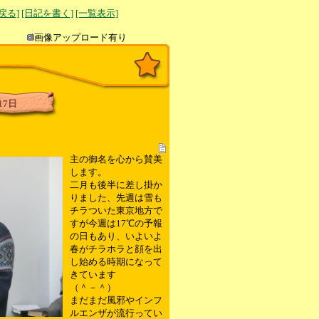
へ戻る]
[日記を書く]
[一覧表示]
き込み
画像アップロード有り
17日
主の御名を心から賛美
します。
二月も後半に差し掛か
りました、先週は雪も
チラついた東京地方で
すが今週は17℃の予報
の日もあり、いよいよ
春がチラホラと顔を出
し始める時期になって
きています
（＾－＾）
まだまだ風邪やインフ
ルエンザが流行ってい