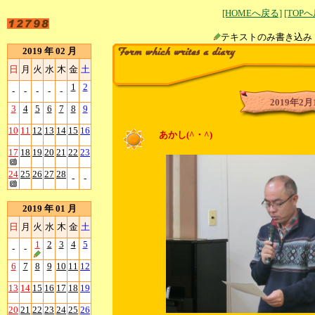
[HOMEへ戻る]
[TOP
テキストのみ書
2019 年 02 月
日
月
火
水
木
金
土
1
2
-
-
-
-
-
2019年2月
3
4
5
6
7
8
9
10
11
12
13
14
15
16
あかし(^・^)
17
18
19
20
21
22
23
24
25
26
27
28
-
-
2019 年 01 月
日
月
火
水
木
金
土
1
2
3
4
5
-
-
6
7
8
9
10
11
12
13
14
15
16
17
18
19
20
21
22
23
24
25
26