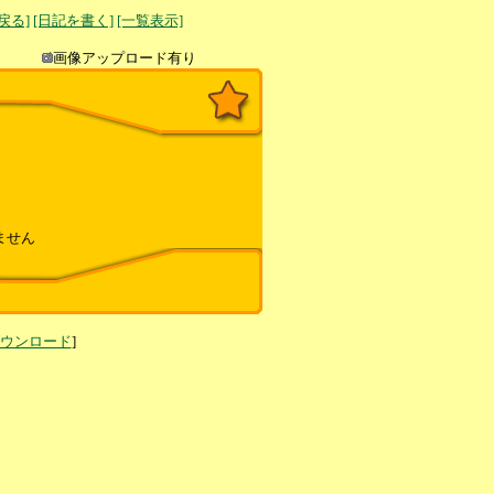
へ戻る]
[日記を書く]
[一覧表示]
き込み
画像アップロード有り
ません
ダウンロード
]