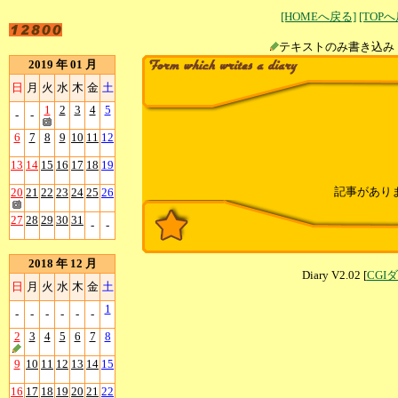
[HOMEへ戻る]
[TOP
テキストのみ書
2019 年 01 月
日
月
火
水
木
金
土
1
2
3
4
5
-
-
6
7
8
9
10
11
12
13
14
15
16
17
18
19
記事があり
20
21
22
23
24
25
26
27
28
29
30
31
-
-
2018 年 12 月
Diary V2.02 [
CGI
日
月
火
水
木
金
土
1
-
-
-
-
-
-
2
3
4
5
6
7
8
9
10
11
12
13
14
15
16
17
18
19
20
21
22