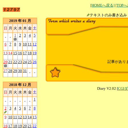
[HOMEへ戻る]
[TOP
テキストのみ書
2019 年 01 月
日
月
火
水
木
金
土
1
2
3
4
5
-
-
6
7
8
9
10
11
12
13
14
15
16
17
18
19
記事があり
20
21
22
23
24
25
26
27
28
29
30
31
-
-
2018 年 12 月
Diary V2.02 [
CGI
日
月
火
水
木
金
土
1
-
-
-
-
-
-
2
3
4
5
6
7
8
9
10
11
12
13
14
15
16
17
18
19
20
21
22