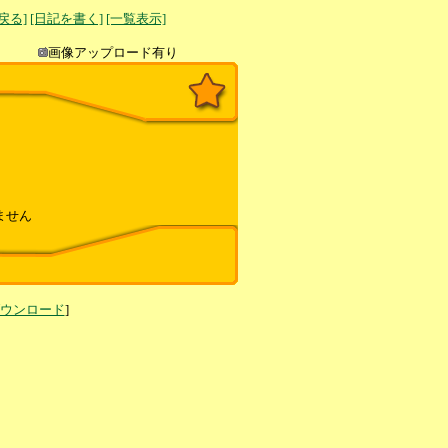
へ戻る]
[日記を書く]
[一覧表示]
き込み
画像アップロード有り
ません
ダウンロード
]