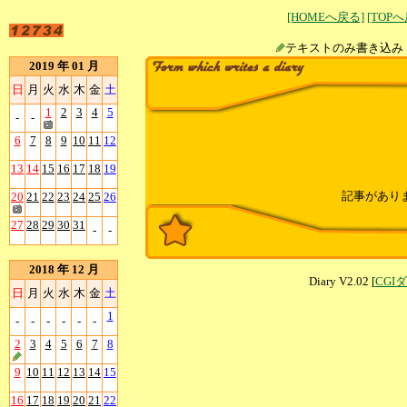
[HOMEへ戻る]
[TOP
テキストのみ書
2019 年 01 月
日
月
火
水
木
金
土
1
2
3
4
5
-
-
6
7
8
9
10
11
12
13
14
15
16
17
18
19
記事があり
20
21
22
23
24
25
26
27
28
29
30
31
-
-
2018 年 12 月
Diary V2.02 [
CGI
日
月
火
水
木
金
土
1
-
-
-
-
-
-
2
3
4
5
6
7
8
9
10
11
12
13
14
15
16
17
18
19
20
21
22