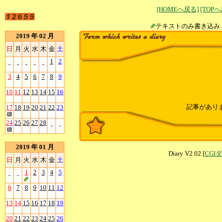
[HOMEへ戻る]
[TOP
テキストのみ書
2019 年 02 月
日
月
火
水
木
金
土
1
2
-
-
-
-
-
3
4
5
6
7
8
9
10
11
12
13
14
15
16
記事があり
17
18
19
20
21
22
23
24
25
26
27
28
-
-
2019 年 01 月
Diary V2.02 [
CGI
日
月
火
水
木
金
土
1
2
3
4
5
-
-
6
7
8
9
10
11
12
13
14
15
16
17
18
19
20
21
22
23
24
25
26