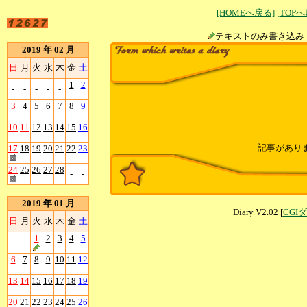
[HOMEへ戻る]
[TOP
テキストのみ書
2019 年 02 月
日
月
火
水
木
金
土
1
2
-
-
-
-
-
3
4
5
6
7
8
9
10
11
12
13
14
15
16
記事があり
17
18
19
20
21
22
23
24
25
26
27
28
-
-
2019 年 01 月
Diary V2.02 [
CGI
日
月
火
水
木
金
土
1
2
3
4
5
-
-
6
7
8
9
10
11
12
13
14
15
16
17
18
19
20
21
22
23
24
25
26