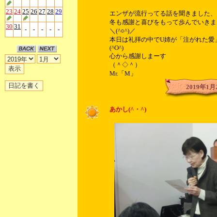
23
24
25
26
27
28
29
エンザが流行ってる話を聞きました、
冬も感謝と喜びをもって歩んでいきま
30
31
-
-
-
-
-
＼(^○^)／
本日は礼拝の中でU姉が「注がれた愛
(^O^)
心から感謝しまーす
（＾◇＾）
Mr.「M」
2019年1月
あかし(^・^)