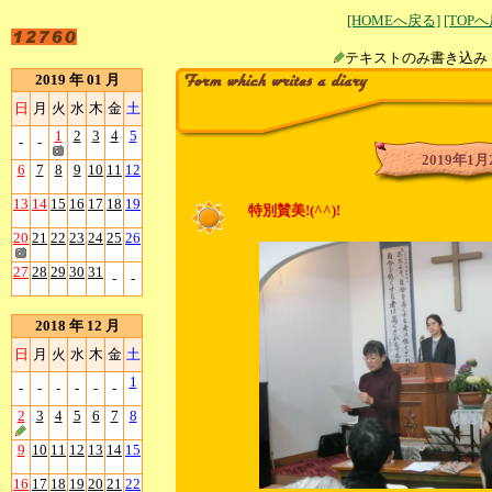
[HOMEへ戻る]
[TOP
テキストのみ書
2019 年 01 月
日
月
火
水
木
金
土
1
2
3
4
5
-
-
2019年1月
6
7
8
9
10
11
12
13
14
15
16
17
18
19
特別賛美!(^^)!
20
21
22
23
24
25
26
27
28
29
30
31
-
-
2018 年 12 月
日
月
火
水
木
金
土
1
-
-
-
-
-
-
2
3
4
5
6
7
8
9
10
11
12
13
14
15
16
17
18
19
20
21
22