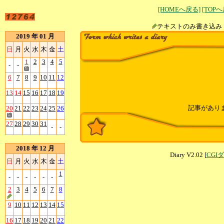
[HOMEへ戻る]
[TOP
テキストのみ書
2019 年 01 月
日
月
火
水
木
金
土
1
2
3
4
5
-
-
6
7
8
9
10
11
12
13
14
15
16
17
18
19
記事があり
20
21
22
23
24
25
26
27
28
29
30
31
-
-
2018 年 12 月
Diary V2.02 [
CGI
日
月
火
水
木
金
土
1
-
-
-
-
-
-
2
3
4
5
6
7
8
9
10
11
12
13
14
15
16
17
18
19
20
21
22