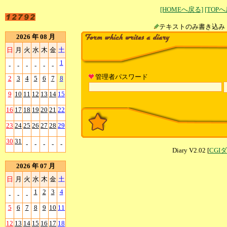
[HOMEへ戻る]
[TOP
テキストのみ書
2026 年 08 月
日
月
火
水
木
金
土
1
-
-
-
-
-
-
管理者パスワード
2
3
4
5
6
7
8
9
10
11
12
13
14
15
16
17
18
19
20
21
22
23
24
25
26
27
28
29
30
31
-
-
-
-
-
Diary V2.02 [
CGI
2026 年 07 月
日
月
火
水
木
金
土
1
2
3
4
-
-
-
5
6
7
8
9
10
11
12
13
14
15
16
17
18