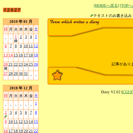
[HOMEへ戻る]
[TOP
テキストのみ書
2019 年 01 月
日
月
火
水
木
金
土
1
2
3
4
5
-
-
6
7
8
9
10
11
12
13
14
15
16
17
18
19
記事があり
20
21
22
23
24
25
26
27
28
29
30
31
-
-
2018 年 12 月
Diary V2.02 [
CGI
日
月
火
水
木
金
土
1
-
-
-
-
-
-
2
3
4
5
6
7
8
9
10
11
12
13
14
15
16
17
18
19
20
21
22