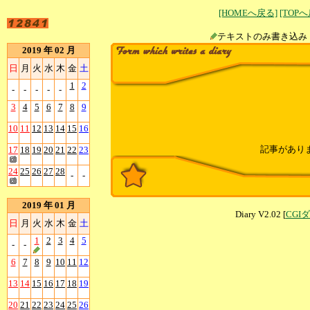
[HOMEへ戻る]
[TOP
テキストのみ書
2019 年 02 月
日
月
火
水
木
金
土
1
2
-
-
-
-
-
3
4
5
6
7
8
9
10
11
12
13
14
15
16
記事があり
17
18
19
20
21
22
23
24
25
26
27
28
-
-
2019 年 01 月
Diary V2.02 [
CGI
日
月
火
水
木
金
土
1
2
3
4
5
-
-
6
7
8
9
10
11
12
13
14
15
16
17
18
19
20
21
22
23
24
25
26