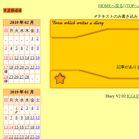
[HOMEへ戻る]
[TOP
テキストのみ書
2019 年 02 月
日
月
火
水
木
金
土
1
2
-
-
-
-
-
3
4
5
6
7
8
9
10
11
12
13
14
15
16
記事があり
17
18
19
20
21
22
23
24
25
26
27
28
-
-
2019 年 01 月
Diary V2.02 [
CGI
日
月
火
水
木
金
土
1
2
3
4
5
-
-
6
7
8
9
10
11
12
13
14
15
16
17
18
19
20
21
22
23
24
25
26