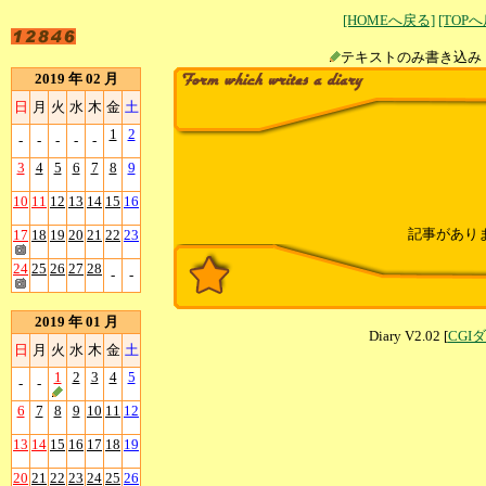
[HOMEへ戻る]
[TOP
テキストのみ書
2019 年 02 月
日
月
火
水
木
金
土
1
2
-
-
-
-
-
3
4
5
6
7
8
9
10
11
12
13
14
15
16
記事があり
17
18
19
20
21
22
23
24
25
26
27
28
-
-
2019 年 01 月
Diary V2.02 [
CGI
日
月
火
水
木
金
土
1
2
3
4
5
-
-
6
7
8
9
10
11
12
13
14
15
16
17
18
19
20
21
22
23
24
25
26