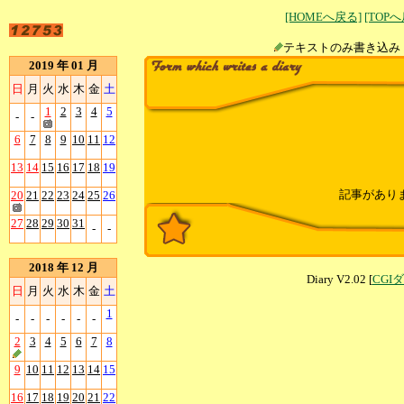
[HOMEへ戻る]
[TOP
テキストのみ書
2019 年 01 月
日
月
火
水
木
金
土
1
2
3
4
5
-
-
6
7
8
9
10
11
12
13
14
15
16
17
18
19
記事があり
20
21
22
23
24
25
26
27
28
29
30
31
-
-
2018 年 12 月
Diary V2.02 [
CGI
日
月
火
水
木
金
土
1
-
-
-
-
-
-
2
3
4
5
6
7
8
9
10
11
12
13
14
15
16
17
18
19
20
21
22