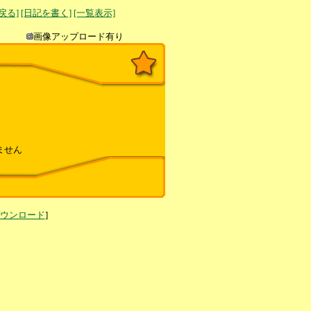
へ戻る]
[日記を書く]
[一覧表示]
き込み
画像アップロード有り
ません
ダウンロード
]