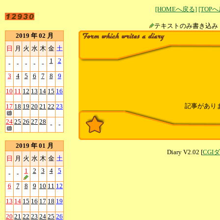
[HOMEへ戻る]
[TOP
テキストのみ書
2019 年 02 月
日
月
火
水
木
金
土
1
2
-
-
-
-
-
3
4
5
6
7
8
9
10
11
12
13
14
15
16
記事があり
17
18
19
20
21
22
23
24
25
26
27
28
-
-
2019 年 01 月
Diary V2.02 [
CGI
日
月
火
水
木
金
土
1
2
3
4
5
-
-
6
7
8
9
10
11
12
13
14
15
16
17
18
19
20
21
22
23
24
25
26