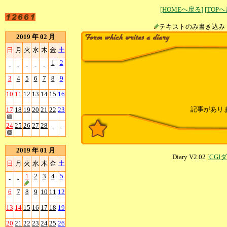
[HOMEへ戻る]
[TOP
テキストのみ書
2019 年 02 月
日
月
火
水
木
金
土
1
2
-
-
-
-
-
3
4
5
6
7
8
9
10
11
12
13
14
15
16
記事があり
17
18
19
20
21
22
23
24
25
26
27
28
-
-
2019 年 01 月
Diary V2.02 [
CGI
日
月
火
水
木
金
土
1
2
3
4
5
-
-
6
7
8
9
10
11
12
13
14
15
16
17
18
19
20
21
22
23
24
25
26